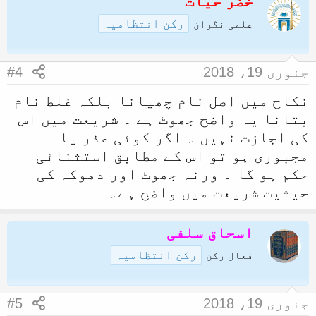
خضر حیات
رکن انتظامیہ
علمی نگران
جنوری 19، 2018
#4
نکاح میں اصل نام چھپانا بلکہ غلط نام
بتانا یہ واضح جھوٹ ہے ۔ شریعت میں اس
کی اجازت نہیں ۔ اگر کوئی عذر یا
مجبوری ہو تو اس کے مطابق استثنائی
حکم ہو گا ۔ ورنہ جھوٹ اور دھوکہ کی
حیثیت شریعت میں واضح ہے۔
اسحاق سلفی
رکن انتظامیہ
فعال رکن
جنوری 19، 2018
#5