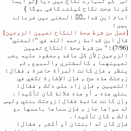
اس " کو تمہارے نکاح میں دیا (تو ایسا
کرنا صحت نکاح کیلئے کافی ہوگا )
امام ابن قدامہؒ المغنی میں فرماتے
ہیں :
[فصل من شرط صحة النكاح تعيين الزوجين]
قال ابن قدامة رحمه الله في "المغني"
(7/96) : " مِن شرط صحة النكاح تعيين
الزوجين ; لأن كل عاقد ومعقود عليه يجب
تعيينهما ، كالمشتري والمبيع , ثم
ينظر ، فإن كانت المرأة حاضرة ، فقال :
زوجتك هذه صح ، فإن الإشارة تكفي في
التعيين ، فإن زاد على ذلك ، فقال :
بنتي هذه ، أو هذه فلانة كان تأكيدا .
وإن كانت غائبة فقال : زوجتك بنتي وليس
له سواها جاز ، فإن سماها باسمها مع
ذلك ، كان تأكيدا .
فإن كان له ابنتان أو أكثر ، فقال :