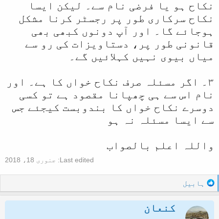
نکاح ہو یا فرضی نام سے۔ لیکن ایسا
نکاح سرکاری طور پر رجسٹر کرنا مشکل
ہوجائے گا۔ اور آپ دونوں کبھی بھی
قانونی طور پر، دستاویزات کی رو سے
میاں بیوی نہیں کہلائیں گے۔
۳۔ اگر مسئلہ صرف نکاح خواں کا ہے۔ اور
نام اس سے ہی چھپانا مقصود ہے تو کسی
دوسرے نکاح خواں کا بندوبست کیجئے جس
سے ایسا مسئلہ نہ ہو
واللہ اعلم بالصواب
Last edited:
جنوری 18، 2018
R
ہابیل
e
a
کنعان
c