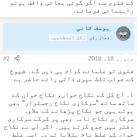
کے فتوی سے اگر کوئی بھائی واقف ہوتو
ل
راہنمائی فرمائے۔
ا
یوسف ثانی
رکن انتظامیہ
فعال رکن
جنوری 18، 2018
#2
فتویٰ تو علمائے کرام ہی دیں گے۔ شیوخ
کے جواب تلک میری ذاتی رائے حاضر ہے
۱۔ آج کل کے نکاح خواں، نکاح خوان کے
ساتھ ساتھ "سرکاری نکاح رجسٹرار" بھی
ہوتے ہیں جو نکاح پڑھانے کے علاوہ
سرکاری نکاح نامہ بھی پر کرکے سرکاری
دفتر میں جمع کرتے ہیں۔ اگر آپ نے نکاح
خواں کو غلط نام بتلایا تو وہ اسی غلط