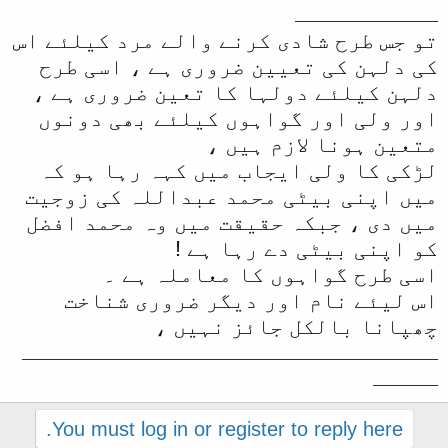
ـــــــــــ
تو جس طرح شادی کرنے والے مرد کیلئے اس
کی دلہن کی تعیین ضروری ہے ، اسی طرح
دلہن کیلئے دولہا کا تعین ضروری ہے ،
اور ولی اور گواہوں کیلئے بھی دونوں
متعین ہونا لازم ہیں ،
لڑکی کا ولی ایجاب میں کہہ رہا ہو کہ
میں اپنی بیٹی محمد عبداللہ کی زوجیت
میں دی ، جبکہ حقیقت میں وہ محمد افضل
کو اپنی بیٹی دے رہا ہے !
اسی طرح گواہوں کا معاملہ ہے ۔
اس لیئے نام اور دیگر ضروری شناخت
چھپانا بالکل جائز نہیں ،
ــــــــــــــــــــــــــــــــ
ـــــ​
You must log in or register to reply here.