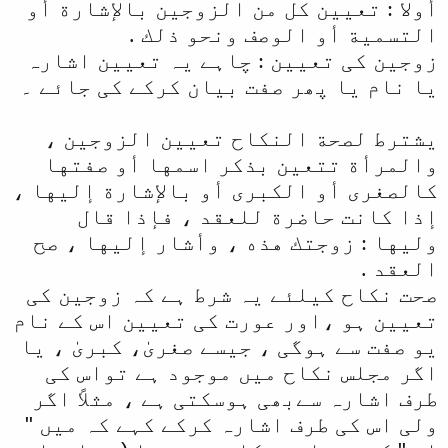
أولا : تعيين كل من الزوجين بالإشارة أو
التسمية أو الوصف ونحو ذلك .
زوجین کی تعیین : چاہے یہ تعیین اشارہ
یا نام یا پھر صفت بیان کرکے کی جائے ۔
يشترط لصحة النكاح تعيين الزوجين ،
والمرأة تتعين بذكر اسمها أو صفتها
كالصغرى أو الكبرى أو بالإشارة إليها ،
إذا كانت حاضرة للعقد ، فإذا قال
وليها : زوجتك هذه ، وأشار إليها ، صح
العقد .
صحت نکاح کیلئے یہ شرط ہے کہ زوجین کی
تعیین ہو ،اور عورت کی تعیین اس کے نام
یو صفت سے ہوگی ، جیسے صغریٰ، کبریٰ ، یا
اگر مجلس نکاح میں موجود ہے تواس کی
طرف اشارہ سےبھی ہوسکتی ہے ، مثلاً اگر
ولی اس کی طرف اشارہ کرکے کہے کہ میں "