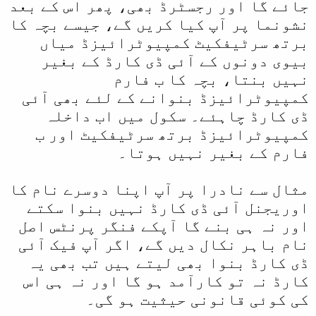
جائے گا اور رجسٹرڈ بھی، پھر اس کے بعد
نشونما پر آپ کیا کریں گے، جیسے بچہ کا
برتھ سرٹیفکیٹ کمپیوٹرائیزڈ میاں
بیوی دونوں کے آئی ڈی کارڈ کے بغیر
نہیں بنتا، بچہ کا ب فارم
کمپیوٹرائیزڈ بنوانے کے لئے بھی آئی
ڈی کارڈ چاہئے۔ سکول میں اب داخلہ
کمپیوٹرائیزڈ برتھ سرٹیفکیٹ اور ب
فارم کے بغیر نہیں ہوتا۔
مثال سے نادرا پر آپ اپنا دوسرے نام کا
اوریجنل آئی ڈی کارڈ نہیں بنوا سکتے
اور نہ ہی بنے گا آپکے فنگر پرنٹس اصل
نام باہر نکال دیں گے، اگر آپ فیک آئی
ڈی کارڈ بنوا بھی لیتے ہیں تب بھی یہ
کارڈ نہ تو کارآمد ہو گا اور نہ ہی اس
کی کوئی قانونی حیثیت ہو گی۔