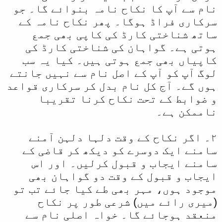
نام سے آپ کا نکاح نامہ بنوائے گا۔ جو
سرکاری فراڈ ہوگا۔ پھر نکاح نامہ کے
ساتھ شناختی کارڈ کی کاپی بھی جمع
ہوتی ہے۔ گواہان کی شناختی کارڈ کی
کاپیاں بھی جمع ہوتی ہیں۔ کیا یہ سب
لوگ آپ کو آپ کے اصل نام سے نہیں جانتے
ہوں گے۔ آج کل نام بدل کر سرکاری قواعد
و ضوابط کے تحت نکاح کرنا تقریبا
ناممکن ہے۔
۲۔ اگر نکاح کے وقت دلہا دلہن آمنے
سامنے ایک دوسرے کو دیکھ کر قاضی کے
سامنے ایجاب و قبول کرلیں۔ اور اس
ایجاب و قبول کے وقت دو گواہان بھی
موجود ہوں، مہر بھی طے کیا جائے تب تو
(میری رائے میں) شرعی طور پر نکاح
منعقد ہوجائے گا۔ خواہ اصلی نام سے