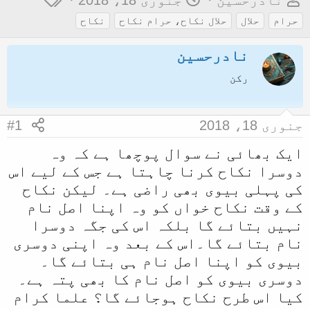
نادرحسین
جنوری 18، 2018
و
ا
ی
حرام
حلال
حلال نکاح، حرام نکاح
نكاح
ض
ر
گ
نادرحسین
و
ی
ز
ع
خ
رکن
ک
آ
ا
غ
جنوری 18، 2018
#1
آ
ا
ایک بھائی نے سوال پوچھا ہے کہ وہ
غ
ز
دوسرا نکاح کرنا چاہتا ہے جس کے لیے اس
ا
کی پہلی بیوی بھی راضی ہے۔ لیکن نکاح
ز
کے وقت نکاح خواں کو وہ اپنا اصل نام
ک
نہیں بتائے گا بلکہ اس کی جگہ دوسرا
ر
نام بتائے گا۔اس کے بعد وہ اپنی دوسری
ن
بیوی کو اپنا اصل نام ہی بتائے گا۔
ے
دوسری بیوی کو اصل نام کا بھی پتہ ہے۔
و
کیا اس طرح نکاح ہوجائے گا؟ علما کرام
ا