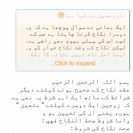
نادرحسین نے کہا ہے:
ایک بھائی نے سوال پوچھا ہے کہ وہ
دوسرا نکاح کرنا چاہتا ہے جس کے
لیے اس کی پہلی بیوی بھی راضی ہے۔
لیکن نکاح کے وقت نکاح خواں کو وہ
اپنا اصل نام نہیں بتائے گا بلکہ
اس کی جگہ دوسرا نام بتائے گا۔اس
Click to expand...
کے بعد وہ اپنی دوسری بیوی کو اپنا
اصل نام ہی بتائے گا۔ دوسری بیوی
بسم اللہ الرحمن الرحیم
کو اصل نام کا بھی پتہ ہے۔ کیا اس
طرح نکاح ہوجائے گا؟ علما کرام کے
عقد نکاح کے صحیح ہونے کیلئے دیگر
فتوی سے اگر کوئی بھائی واقف ہوتو
شرائط کے ساتھ ایک اہم شرط یہ بھی ہے
راہنمائی فرمائے۔
کہ زوجین ایک دوسرے کیلئے " متعین "
ہوں، یعنی ان کی تعیین ہو ،
واما شروط صحة النكاح فهي :
صحت نکاح کی شروط :