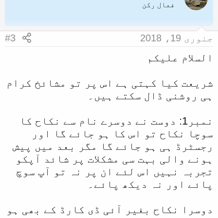
t
فعال رکن
i
o
n
جنوری 19، 2018
#3
s
:
السلام علیکم
شریعت کیا کہتی ہے اس پر تو مشائخ کرام
ہی روشنی ڈال سکتے ہیں۔
نمبر1: دوست نے دوسرے نام سے نکاح کا
سوچا
نکاح تو اس کا ہو جائے گا اور
رجسٹرڈ ہی ہو جائے گا
مگر بعد میں پیش
ہونے والی بہت سی مشکلات پر شائد آپکو
تجربہ نہیں اس لئے ان پر نہ تو آپ سوچ
پائے اور نہ دیکھ پائے۔
دوسرا نکاح بغیر آئی ڈی کارڈ کے بھی ہو