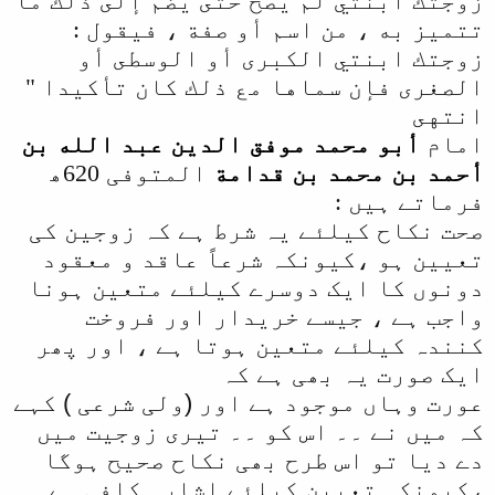
زوجتك ابنتي لم يصح حتى يضم إلى ذلك ما
تتميز به ، من اسم أو صفة ، فيقول :
زوجتك ابنتي الكبرى أو الوسطى أو
الصغرى فإن سماها مع ذلك كان تأكيدا "
انتهى
امام
أبو محمد موفق الدين عبد الله بن
أحمد بن محمد بن قدامة
المتوفی 620ھ
فرماتے ہیں :
صحت نکاح کیلئے یہ شرط ہے کہ زوجین کی
تعیین ہو ،کیونکہ شرعاً عاقد و معقود
دونوں کا ایک دوسرے کیلئے متعین ہونا
واجب ہے ، جیسے خریدار اور فروخت
کنندہ کیلئے متعین ہوتا ہے ، اور پھر
ایک صورت یہ بھی ہے کہ
عورت وہاں موجود ہے اور (ولی شرعی ) کہے
کہ میں نے ۔۔ اس کو ۔۔ تیری زوجیت میں
دے دیا تو اس طرح بھی نکاح صحیح ہوگا
،کیونکہ تعیین کیلئے اشارہ کافی ہے