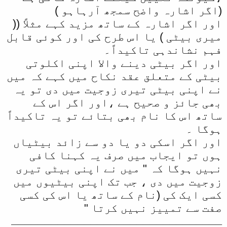
(اگر اشارہ واضح سمجھ آرہاہو )
اور اگر اشارہ کے ساتھ مزید کہے مثلاً ((
میری بیٹی ) یا اس طرح کی اور کوئی قابل
فہم نشاندہی تاکیداً۔
اور اگر بیٹی دینے والا اپنی اکلوتی
بیٹی کے متعلق عقد نکاح میں کہے کہ میں
نے اپنی بیٹی تیری زوجیت میں دی تو یہ
بھی جائز و صحیح ہے ،اور اگر اس کے
ساتھ اس کا نام بھی بتائے تو یہ تاکیداً
ہوگا ۔
اور اگر اسکی دو یا دو سے زائد بیٹیاں
ہوں تو ایجاب میں صرف یہ کہنا کافی
نہیں ہوگا کہ " میں نے اپنی بیٹی تیری
زوجیت میں دی ، جب تک اپنی بیٹیوں میں
کسی ایک کی (نام کے ساتھ یا اس کی کسی
صفت سے تمییز نہیں کرتا "
ــــــــــــــــــــــــــــــــ