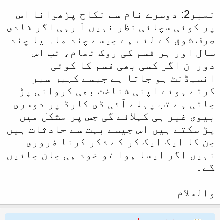
نمبر2: دوسرے نام سے نکاح پڑھوانا اس
پر کوئی سچائی نظر نہیں آ رہی اگر شادی
صرف شوق کے لئے ہے جیسے چند ماہ یا چند
سال اور ہر قسم کی روک تھام، تب اس
دوران اگر کسی بھی قسم کا کوئی
انسیڈنٹ ہو جاتا ہے جیسے کہیں سیر
کرتے ہوئے اپنی شناخت بھی کروانی پڑ
جاتی ہے تب پہلے آئی ڈی کارڈ پر دوسری
بیوی غیر ہی کہلائے گی جس پر مشکل میں
پڑ سکتے ہیں اس جیسے بہت سے حادثات ہیں
جن کا ایک ایک کر کے ذکر کرنا ضروری
نہیں اگر ایسا ہوا تو خود ہی جان جائیں
گے۔
والسلام