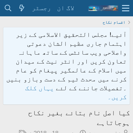
لاگ ان
رجسٹر
اقسام نکاح
آئیے! مجلس التحقیق الاسلامی کے زیر
اہتمام جاری عظیم الشان دعوتی
واصلاحی ویب سائٹس کے ساتھ ماہانہ
تعاون کریں اور انٹر نیٹ کے میدان
میں اسلام کے عالمگیر پیغام کو عام
کرنے میں محدث ٹیم کے دست وبازو بنیں
۔تفصیلات جاننے کے لئے
یہاں کلک
کریں۔
کیا اصل نام بتائے بغیر نکاح
ہوجاتاہے
م
ت
ٹ