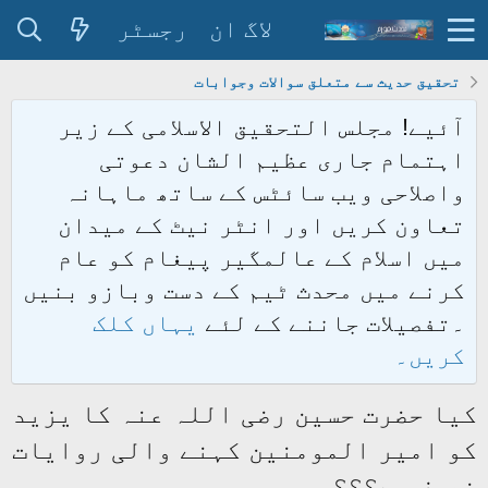
لاگ ان
رجسٹر
تحقیق حدیث سے متعلق سوالات وجوابات
آئیے! مجلس التحقیق الاسلامی کے زیر
اہتمام جاری عظیم الشان دعوتی
واصلاحی ویب سائٹس کے ساتھ ماہانہ
تعاون کریں اور انٹر نیٹ کے میدان
میں اسلام کے عالمگیر پیغام کو عام
کرنے میں محدث ٹیم کے دست وبازو بنیں
۔تفصیلات جاننے کے لئے
یہاں کلک
کریں۔
کیا حضرت حسین رضی اللہ عنہ کا یزید
کو امیر المومنین کہنے والی روایات
ضعیف ہے؟؟؟