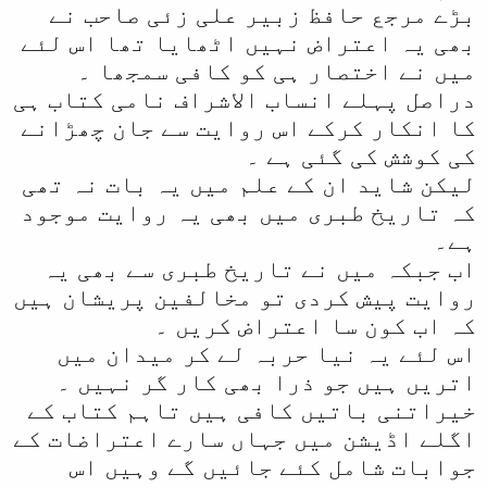
بڑے مرجع حافظ زبیر علی زئی صاحب نے
بھی یہ اعتراض نہیں اٹھایا تھا اس لئے
میں نے اختصار ہی کو کافی سمجھا ۔
دراصل پہلے انساب الاشراف نامی کتاب ہی
کا انکار کرکے اس روایت سے جان چھڑانے
کی کوشش کی گئی ہے ۔
لیکن شاید ان کے علم میں یہ بات نہ تھی
کہ تاریخ طبری میں بھی یہ روایت موجود
ہے۔
اب جبکہ میں نے تاریخ طبری سے بھی یہ
روایت پیش کردی تو مخالفین پریشان ہیں
کہ اب کون سا اعتراض کریں ۔
اس لئے یہ نیا حربہ لے کر میدان میں
اتریں ہیں جو ذرا بھی کار گر نہیں ۔
خیراتنی باتیں کافی ہیں تاہم کتاب کے
اگلے اڈیشن میں جہاں سارے اعتراضات کے
جوابات شامل کئے جائیں گے وہیں اس