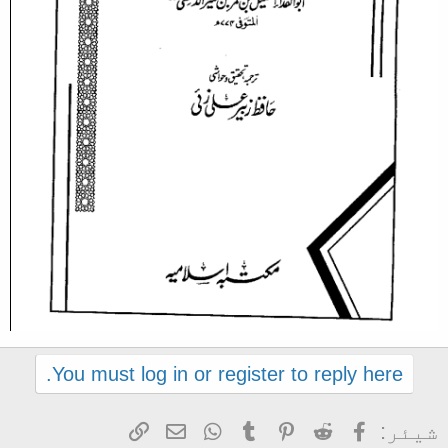
You must log in or register to reply here.
Facebook
Reddit
Pinterest
Tumblr
WhatsApp
ای میل
Link
شیئر: