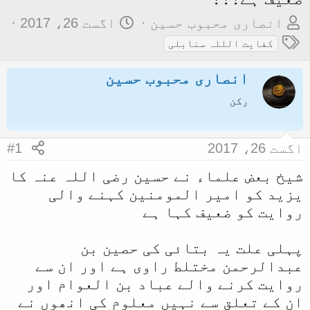
م
ت
انصاری محبوب حسين
اگست 26، 2017
و
ٹ
ا
کفایت الللہ سنابلی
ض
ی
ر
انصاری محبوب حسين
و
گ
ی
ع
ز
خ
رکن
ک
آ
ا
غ
اگست 26، 2017
#1
آ
ا
شیخ بعض علماء نے حسین رضی اللہ عنہ کا
غ
ز
یزید کو امیر المومنین کہنے والی
ا
روایت کو ضعیف کہا ہے
ز
ک
پہلی علت یہ بتائی کی حصین بن
ر
عبدالرحمن مختلط راوی ہے اور ان سے
ن
روایت کرنے والے عباد بن العوام اور
ے
ان کے تعلق سے نہیں معلوم کی انھوں نے