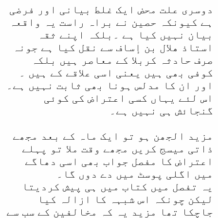
دوسری علت محض ایک غلط بیانی اور فرضی
ہے کیونکہ حصین نے براہ راست یہ واقعہ
بیان نہیں کیا ہے ۔بلکہ اپنے ثقہ
استاذ هلال بن إساف سے نقل کیا ہے جونہ
صرف حادثہ کربلا کے معاصر ہیں بلکہ
کوفی بھی ہیں یعنی اسی علاقے کے ہیں ۔
اور ان کا مدلس ہونا بھی ثابت نہیں ہے۔
اس لئے یہاں کسی اعتراض کی کوئی
گنجائش ہی نہیں ہے۔
مزید الجھن ہو تو ایک ماہ کے بعد مجھے
ذاتی میسج کریں مجھے وقت ملا تو پہلے
اعتراض کا مفصل جواب بھی اسی دھاگے
میں اگلی پوسٹ میں دے دوں گا۔
یہ تفصل میں کتاب میں ہی پیش کردیتا
لیکن چونکہ اس شبہہ کا ازالہ کیا
جاچکا تھا مزید یہ کہ مخالفین کے سب سے