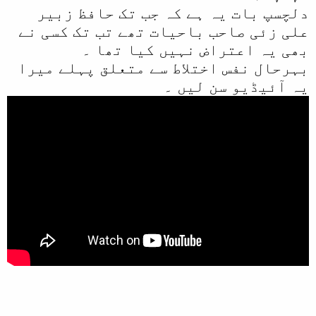
دلچسپ بات یہ ہے کہ جب تک حافظ زبیر
علی زئی صاحب باحیات تھے تب تک کسی نے
بھی یہ اعتراض نہیں کیا تھا ۔
بہرحال نفس اختلاط سے متعلق پہلے میرا
یہ آئیڈیو سن لیں ۔