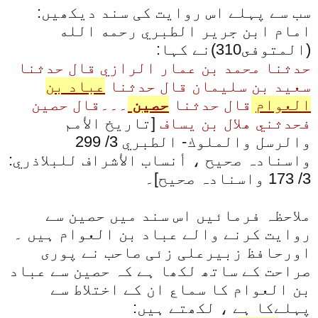
سب سے پہلے اس روایت کی سند دیکھیں:
امام ابن جرير الطبري رحمه الله
(المتوفى310)نے کہا:
حدثنا محمد بن عمار الرازي قال حدثنا
سعيد بن سليمان قال حدثنا
عباد بن
العوام
قال حدثنا
حصين
۔۔۔قال حصين
فحدثني هلال بن يساف
[تاريخ الأمم
والرسل والملوك- الطبري 3/ 299
واسنادہ صحیح ، أنساب الأشراف للبلاذري:
3/ 173 واسنادہ صحیح]۔
ملاحظہ فرمائیں اس سند میں حصین سے
روایت کرنے والے عباد بن العوام ہیں ۔
اورحافظ زبیرعلی زئی صاحب نے پوری
صراحت کے ساتھ لکھا ہے کہ حصین سے عباد
بن العوام کا سماع ان کے اختلاط سے
پہلےکا ہے ، لکھتے ہیں: