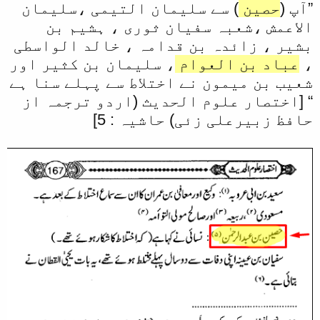
”آپ (
حصین
) سے سلیمان التیمی ،سلیمان
الاعمش ،شعبہ سفیان ثوری ، ہشیم بن
بشیر ، زائدہ بن قدامہ ، خالد الواسطی
،
عباد بن العوام
، سلیمان بن کثیر اور
شعیب بن میمون نے اختلاط سے پہلے سنا ہے
“ [اختصار علوم الحدیث (اردو ترجمہ از
حافظ زبیرعلی زئی) حاشیہ : 5]