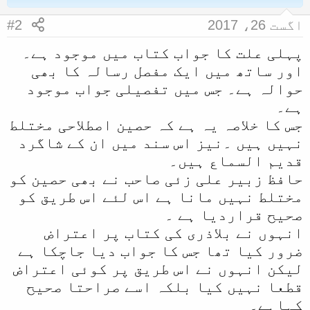
اگست 26، 2017
#2
پہلی علت کا جواب کتاب میں موجود ہے۔
اور ساتھ میں ایک مفصل رسالہ کا بھی
حوالہ ہے۔ جس میں تفصیلی جواب موجود
ہے۔
جس کا خلاصہ یہ ہے کہ حصین اصطلاحی مختلط
نہیں ہیں ۔نیز اس سند میں ان کے شاگرد
قدیم السماع ہیں۔
حافظ زبیر علی زئی صاحب نے بھی حصین کو
مختلط نہیں مانا ہے اس لئے اس طریق کو
صحیح قراردیا ہے ۔
انہوں نے بلاذری کی کتاب پر اعتراض
ضرور کیا تھا جس کا جواب دیا جاچکا ہے
لیکن انہوں نے اس طریق پر کوئی اعتراض
قطعا نہیں کیا بلکہ اسے صراحتا صحیح
کہاہے۔