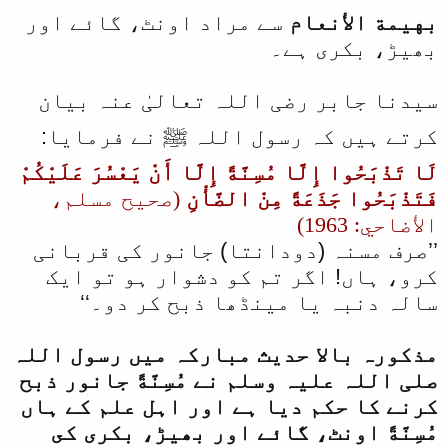
بهيمة الأنعام
سے مراد اونٹ، گائے اور
ا
بھیڑ، بکری ہے۔
سیدنا جابر رضی اللہ تعالیٰ عنہ بیان
کرتے ہیں کہ رسول اللہ ﷺ نے فرمایا:
لَا تَذْبَحُوا إِلَّا مُسِنَّةً إِلَّا أَنْ يَعْسُرَ عَلَيْكُمْ
فَتَذْبَحُوا جَذَعَةً مِنْ الضَّأْنِ
(صحيح مسلم،
الأضاحي: 1963)
’’صرف مسنہ (دودانتا) جانور کی قربانی
کرو، ہاں! اگر تم کو دشوار ہو تو ایک
سالہ دنبہ یا مینڈھا ذبح کر دو۔‘‘
مذکورہ بالا حدیث مبارکہ میں رسول اللہ
صلی اللہ علیہ وسلم نے مُسِنَّةً جانور ذبح
کرنے کا حکم دیا ہے اور اہل علم کے ہاں
مُسِنَّةً اونٹ، گائے اور بھیڑ، بكرى كى