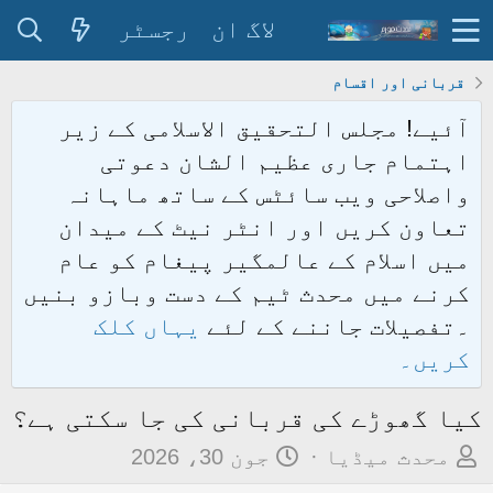
لاگ ان
رجسٹر
قربانی اور اقسام
آئیے! مجلس التحقیق الاسلامی کے زیر
اہتمام جاری عظیم الشان دعوتی
واصلاحی ویب سائٹس کے ساتھ ماہانہ
تعاون کریں اور انٹر نیٹ کے میدان
میں اسلام کے عالمگیر پیغام کو عام
کرنے میں محدث ٹیم کے دست وبازو بنیں
۔تفصیلات جاننے کے لئے
یہاں کلک
کریں۔
کیا گھوڑے کی قربانی کی جا سکتی ہے؟
م
ت
محدث میڈیا
جون 30، 2026
و
ا