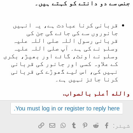
جنس سے دو دانتے كو كہتے ہيں۔
قربانی کرنا عبادت ہے، یہ انہیں
جانوروں سے کی جائے گی جن کی
قربانی رسول اللہ صلی اللہ علیہ
وسلم نے کی ہے۔ آپ صلی اللہ علیہ
وسلم نے اونٹ، گائے اور بھیڑ، بکری
کے علاوہ کسی اور جانور کی قربانی
نہیں کی، اس لیے گھوڑے کی قربانی
کرنا جائز نہیں ہے۔
والله أعلم بالصواب.
You must log in or register to reply here.
Facebook
Reddit
Pinterest
Tumblr
WhatsApp
ای میل
Link
شیئر: