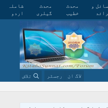
ائل و
محدث
محدث
شاملہ
ائد
خطیب
گیلری
اردو
لاگ ان
رجسٹر
تلاش