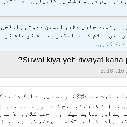
الحمدللہ محدث فورم کو نئےسافٹ ویئر زین فور
۔
یر اہتمام جاری عظیم الشان دعوتی واصلاحی
 میں اسلام کے عالمگیر پیغام کو عام کرنے
کلک کریں۔
Suwal kiya yeh riwayat kaha pe
20
 کے حضرت محمدﷺ نبوت سے پہلے ایک دن مے کع
 نے ایک گائے کو ذبح کیا اور غیب سے آواز 
تا ہے اور نھایت نیک اور اچھی کلام والا ہے
ا ارادا کیا جب تک مے اس شخص کو نہیں پاؤ