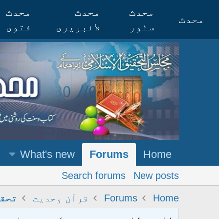
محدث
محدث
محدث
محدث
سٹور
لائبریری
فتویٰ
What's new
Forums
Home
Search forums
New posts
Home
Forums
قرآن وحدیث