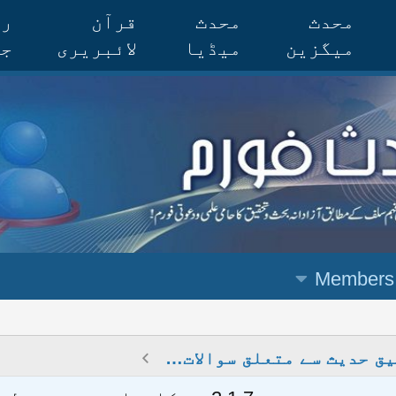
محدث
محدث
قرآن
رس
میگزین
میڈیا
لائبریری
جر
Members
تحقیق حدیث سے متعلق سوالات وجوابات