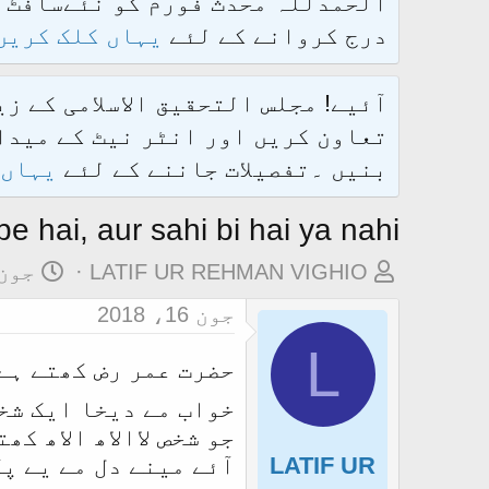
درج کروانے کے لئے
یہاں کلک کریں
آئیے! مجلس التحقیق الاسلامی کے ز
تعاون کریں اور انٹر نیٹ کے میدان
بنیں ۔تفصیلات جاننے کے لئے
یہاں 
 hai, aur sahi bi hai ya nahi?
م
ت
LATIF UR REHMAN VIGHIO
جون 16، 18
و
ا
جون 16، 2018
ض
ر
L
و
ی
حضرت عمر رض کھتے ہے
ع
خ
خواب مے دیخا ایک شخص
ک
آ
جو شخص لاالاھ الاھ کھ
ا
غ
LATIF UR
آئے مینے دل مے یے پک
آ
ا