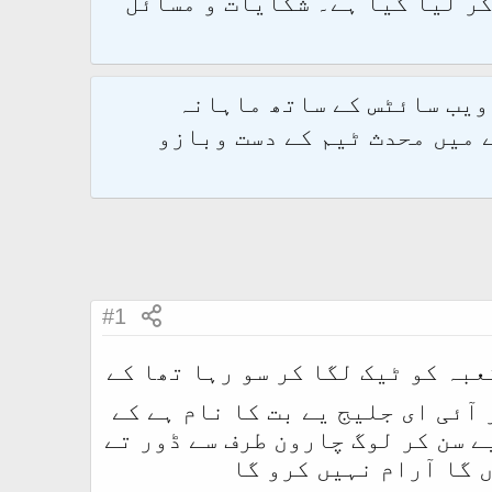
و 2.1.7 پر کامیابی سے منتقل کر لیا گیا ہے۔ شکایات و مسائل
 ویب سائٹس کے ساتھ ماہانہ
 میں محدث ٹیم کے دست وبازو
#1
بہ کو ٹیک لگا کر سو رہا تھا کے
آئی ای جلیج یے بت کا نام ہے کے
 یے سن کر لوگ چارون طرف سے ڈور تے
ں گا آرام نہیں کرو گا