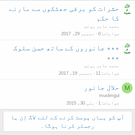
حشرات کو برقی جھٹکوں سے مارنے
کا حکم
محمد عامر یونس
جوابات
0
دسمبر 29، 2017
٭٭٭ جانوروں کے ساتھ حسن سلوک
٭٭٭
محمد عامر یونس
جوابات
11
دسمبر 19، 2017
حلال جانور
M
muslimgul
جوابات
1
مئی 30، 2015
آپ کو یہاں پوسٹ کرنے کے لئے لاگ اِن یا
رجسٹر کرنا ہوگا۔