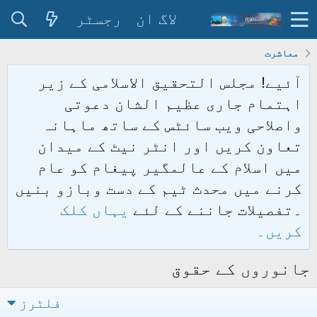
لاگ ان
رجسٹر
معاشرت
آئیے! مجلس التحقیق الاسلامی کے زیر
اہتمام جاری عظیم الشان دعوتی
واصلاحی ویب سائٹس کے ساتھ ماہانہ
تعاون کریں اور انٹر نیٹ کے میدان
میں اسلام کے عالمگیر پیغام کو عام
کرنے میں محدث ٹیم کے دست وبازو بنیں
۔تفصیلات جاننے کے لئے
یہاں کلک
کریں۔
جانوروں کے حقوق
فلٹرز