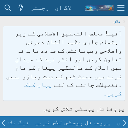
لاگ ان
رجسٹر
تلاش
آئیے! مجلس التحقیق الاسلامی کے زیر
اہتمام جاری عظیم الشان دعوتی
واصلاحی ویب سائٹس کے ساتھ ماہانہ
تعاون کریں اور انٹر نیٹ کے میدان
میں اسلام کے عالمگیر پیغام کو عام
کرنے میں محدث ٹیم کے دست وبازو بنیں
۔تفصیلات جاننے کے لئے
یہاں کلک
کریں۔
پروفائل پوسٹس تلاش کریں
ریں
پروفائل پوسٹس تلاش کریں
ٹیگ تلاش ک