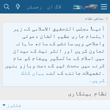
لاگ ان
رجسٹر
معاشی نظام
آئیے! مجلس التحقیق الاسلامی کے زیر
اہتمام جاری عظیم الشان دعوتی
واصلاحی ویب سائٹس کے ساتھ ماہانہ
تعاون کریں اور انٹر نیٹ کے میدان
میں اسلام کے عالمگیر پیغام کو عام
کرنے میں محدث ٹیم کے دست وبازو بنیں
۔تفصیلات جاننے کے لئے
یہاں کلک
کریں۔
نظام بینکاری
فلٹرز