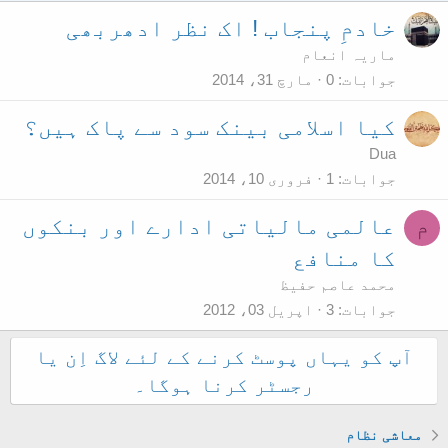
خادمِ پنجاب ! اک نظر ادھربھی
ماریہ انعام
جوابات
0
مارچ 31، 2014
کیا اسلامی بینک سود سے پاک ہیں؟
Dua
جوابات
1
فروری 10، 2014
عالمی مالیاتی ادارے اور بنکوں
م
کا منافع
محمد عاصم حفیظ
جوابات
3
اپریل 03، 2012
آپ کو یہاں پوسٹ کرنے کے لئے لاگ اِن یا
رجسٹر کرنا ہوگا۔
معاشی نظام