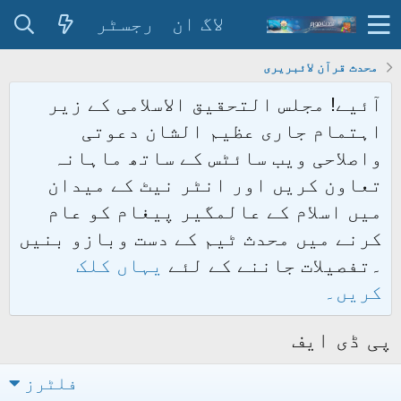
لاگ ان
رجسٹر
محدث قرآن لائبریری
آئیے! مجلس التحقیق الاسلامی کے زیر
اہتمام جاری عظیم الشان دعوتی
واصلاحی ویب سائٹس کے ساتھ ماہانہ
تعاون کریں اور انٹر نیٹ کے میدان
میں اسلام کے عالمگیر پیغام کو عام
کرنے میں محدث ٹیم کے دست وبازو بنیں
۔تفصیلات جاننے کے لئے
یہاں کلک
کریں۔
پی ڈی ایف
فلٹرز