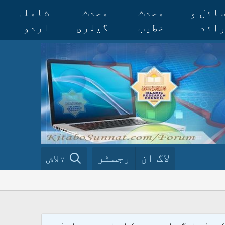
ائل و
محدث
محدث
شاملہ
ائد
خطیب
گیلری
اردو
لاگ ان
رجسٹر
تلاش