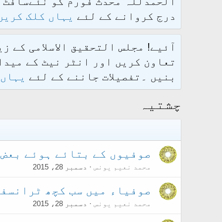
درج کروانے کے لئے
یہاں کلک کریں
آئیے! مجلس التحقیق الاسلامی کے ز
تعاون کریں اور انٹر نیٹ کے میدان
بنیں ۔تفصیلات جاننے کے لئے
یہاں 
چشتیہ
صوفیوں کے بتائے ہوئے بعض 
محمد نعیم یونس
دسمبر 28، 2015
صوفیاء میں سب کچھ ٹرانسفر
محمد نعیم یونس
دسمبر 28، 2015