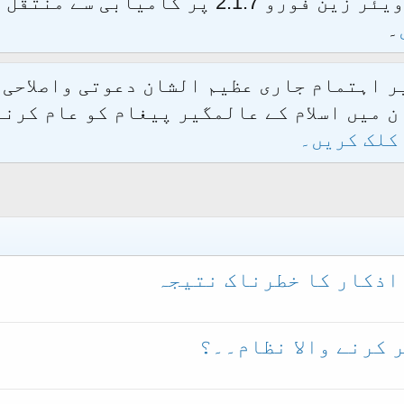
الحمدللہ محدث فورم کو نئےسافٹ ویئر زین فور
۔
یر اہتمام جاری عظیم الشان دعوتی واصلاحی
 میں اسلام کے عالمگیر پیغام کو عام کرنے
کلک کریں۔
اذکار کا خطرناک نتیجہ
 کرنے والا نظام۔۔؟