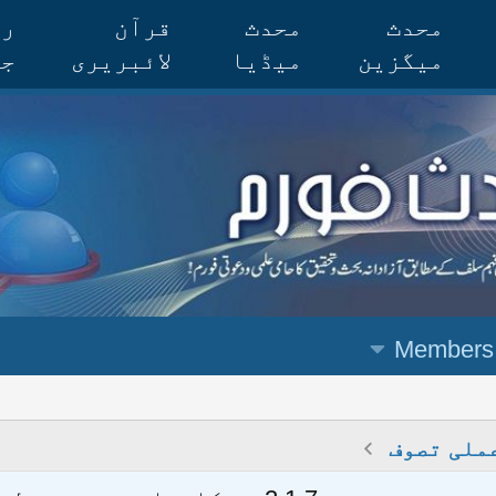
محدث
محدث
قرآن
رس
میگزین
میڈیا
لائبریری
جر
Members
ملی تصوف