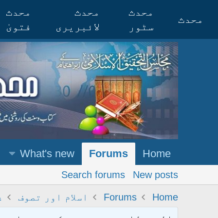
محدث
محدث
محدث
محدث
سٹور
لائبریری
فتویٰ
What's new
Forums
Home
Search forums
New posts
Home
Forums
اسلام اور تصوف
ع