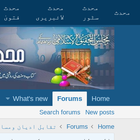
محدث
محدث
محدث
محدث
سٹور
لائبریری
فتویٰ
What's new
Forums
Home
Search forums
New posts
Home
Forums
تقابل ادیان ومسا