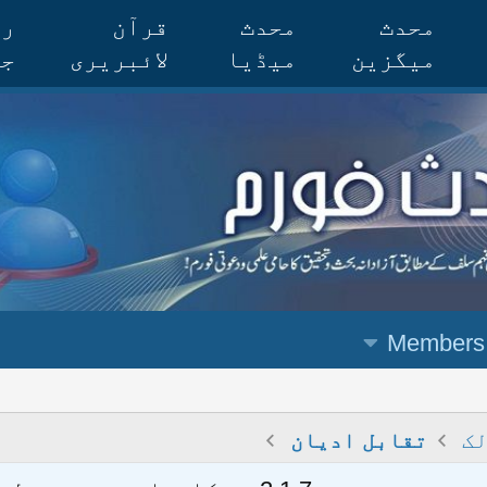
محدث
محدث
قرآن
رس
میگزین
میڈیا
لائبریری
جر
Members
لک
تقابل ادیان