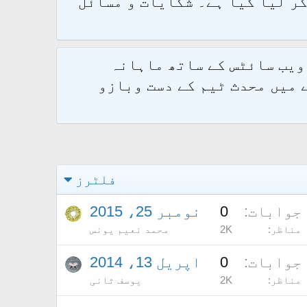
و 2.1.7 پر کامیابی سے منتقل کر لیا گیا ہے۔ شکایات و مسائل
 ویب سائٹس کے ساتھ ماہانہ
 میں محدث ٹیم کے دست وبازو
فلٹرز
جوابات
0
نومبر 25، 2015
مناظر
2K
محمد نعیم یونس
جوابات
0
اپریل 13، 2014
مناظر
2K
یوسف ثانی