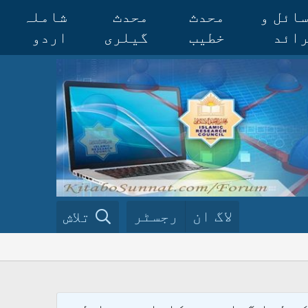
ائل و
محدث
محدث
شاملہ
ائد
خطیب
گیلری
اردو
لاگ ان
رجسٹر
تلاش