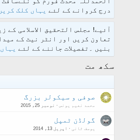
درج کروانے کے لئے
یہاں کلک کریں
آئیے! مجلس التحقیق الاسلامی کے ز
تعاون کریں اور انٹر نیٹ کے میدان
بنیں ۔تفصیلات جاننے کے لئے
یہاں 
سکھ مت
صوفی و سیکولر بزرگ
محمد نعیم یونس
نومبر 25، 2015
گولڈن ٹمپل
یوسف ثانی
اپریل 13، 2014