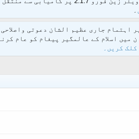
الحمدللہ محدث فورم کو نئےسافٹ ویئر زین فور
۔
یر اہتمام جاری عظیم الشان دعوتی واصلاحی
 میں اسلام کے عالمگیر پیغام کو عام کرنے
کلک کریں۔