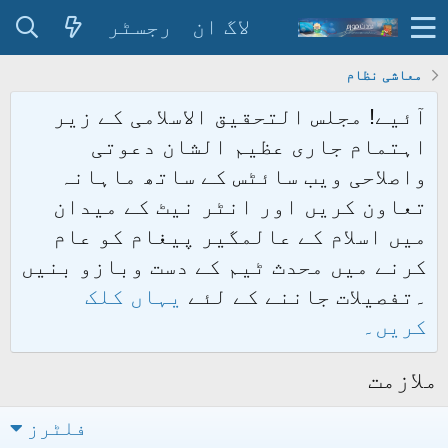
لاگ ان
رجسٹر
معاشی نظام
آئیے! مجلس التحقیق الاسلامی کے زیر
اہتمام جاری عظیم الشان دعوتی
واصلاحی ویب سائٹس کے ساتھ ماہانہ
تعاون کریں اور انٹر نیٹ کے میدان
میں اسلام کے عالمگیر پیغام کو عام
کرنے میں محدث ٹیم کے دست وبازو بنیں
۔تفصیلات جاننے کے لئے
یہاں کلک
کریں۔
ملازمت
فلٹرز