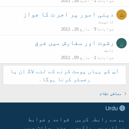
جوابات
1
اگست 18، 2011
دینی امور پر اجر ت کا جواز
ٹ
ٹائپسٹ
جوابات
9
مارچ 16، 2011
رشوت اور سفارش میں فرق
ن
ناصف
جوابات
1
مارچ 09، 2011
آپ کو یہاں پوسٹ کرنے کے لئے لاگ اِن یا
رجسٹر کرنا ہوگا۔
معاشی نظام
Urdu
ہم سے رابطہ کریں
قواعد و ضوابط
پرائیویسی پالیسی
مدد
سائٹ میپ