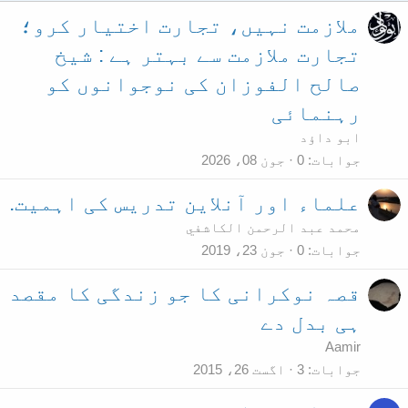
ملازمت نہیں، تجارت اختیار کرو؛
تجارت ملازمت سے بہتر ہے : شیخ
صالح الفوزان کی نوجوانوں کو
رہنمائی
ابو داؤد
جوابات
0
جون 08، 2026
علماء اور آنلاین تدریس کی اہمیت.
محمد عبد الرحمن الكاشفي
جوابات
0
جون 23، 2019
قصہ نوکرانی کا جو زندگی کا مقصد
ہی بدل دے
Aamir
جوابات
3
اگست 26، 2015