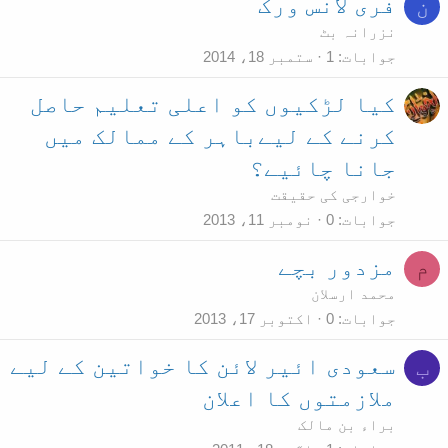
فری لانس ورک
ن
نزرانہ بٹ
جوابات
1
ستمبر 18، 2014
کیا لڑکیوں کو اعلی تعلیم حاصل
کرنے کے لیےباہر کے ممالک میں
جانا چائیے؟
خوارجی کی حقیقت
جوابات
0
نومبر 11، 2013
مزدور بچے
م
محمد ارسلان
جوابات
0
اکتوبر 17، 2013
سعودی ائیر لائن کا خواتین کے لیے
ب
ملازمتوں کا اعلان
براء بن مالک