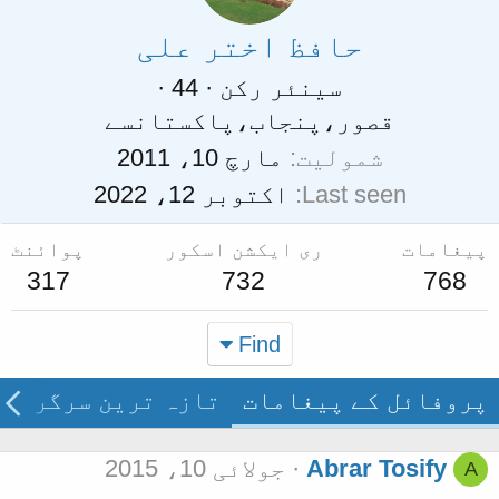
حافظ اختر علی
سینئر رکن
·
44
·
قصور،پنجاب،پاکستان
سے
شمولیت
مارچ 10، 2011
Last seen
اکتوبر 12، 2022
پیغامات
ری ایکشن اسکور
پوائنٹ
317
732
768
Find
پروفائل کے پیغامات
تازہ ترین سرگرمی
Abrar Tosify
جولائی 10، 2015
A