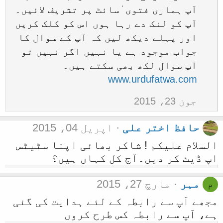
آپ ہماری فتوی ٰسائٹ پر تشریف لائیں۔
آپ کو لنک دے رہا ہوں اس کو کلک کریں
اور پہلے دیکھ لیں کہ آپ کے سوال کا
جواب موجود ہے یا نہیں اگر نہیں تو
آپ سوال لکھ بھی سکتے ہیں۔
www.urdufatwa.com
جون 23، 2015
حافظ اختر علی
اپریل 04، 2015
السلام علیکم ! شاکر بھائی اپنا سٹیٹس
اپ ڈیٹ کر دیں۔آج کل کہاں ہیں؟
مہر
مارچ 27، 2015
م
مجھے آپ سے رابطہ کے لئے ہدایت کی گئی
ہے، آپ سے رابطہ کس طرح کروں