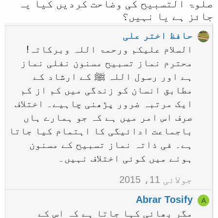
صلوۃ التسبیح کی وضاحت کردیں کیا یہ
جائز ہے یا نہیں؟
حافظ اختر علی
السلام علیکم ورحمۃ اللہ وبرکاتہ!
محترم نماز تسبیح مسنون نفلی نماز
ہے اور رسول اللہ ﷺ کے ارشاد کے
مطابق انسان کو زندگی میں کم از کم
ایک مرتبہ ضرور پڑھنی چاہیے۔ اختلاف
صرف اس امر میں ہے کہ جو ہمارے ہاں
باجماعت ادائیگی کا اہتمام کیا جاتا
ہے۔ فی ذاتہ نماز تسبیح کے مسنون
ہونے میں کوئی اختلاف نہیں۔
جولائی 11، 2015
Abrar Tosify
A
مگر بھائی کہا جاتا ہے کہ اس کے