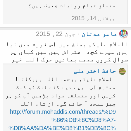
متعلق تمام روایات ضعیف ہیں؟
جولائی 14، 2015
عامر عدنان
جون 22، 2015
السلام علیکم بھائ میں اس فورم میں نیا
ہوں میرے کچھ اعتراض ہیں میں کہاں پر
سوال کروں مجھے بتائیں جزک اللہ خیر
حافظ اختر علی
السلام علیکم ورحمۃ اللہ وبرکاتہ!
محترم آپ نیچے دیے گئے لنک کو کلک
کریں اور متعلقہ مواد پڑھیں آپ کو ہر
چیز سمجھ آ جائے گی۔ ان شاء اللہ
http://forum.mohaddis.com/threads/%D9
%86%DB%8C%D8%A7-
%D8%AA%DA%BE%D8%B1%DB%8C%