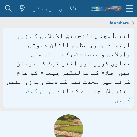
لاگ ان
رجسٹر
Members
آئیے! مجلس التحقیق الاسلامی کے زیر
اہتمام جاری عظیم الشان دعوتی
واصلاحی ویب سائٹس کے ساتھ ماہانہ
تعاون کریں اور انٹر نیٹ کے میدان
میں اسلام کے عالمگیر پیغام کو عام
کرنے میں محدث ٹیم کے دست وبازو بنیں
۔تفصیلات جاننے کے لئے
یہاں کلک
کریں۔