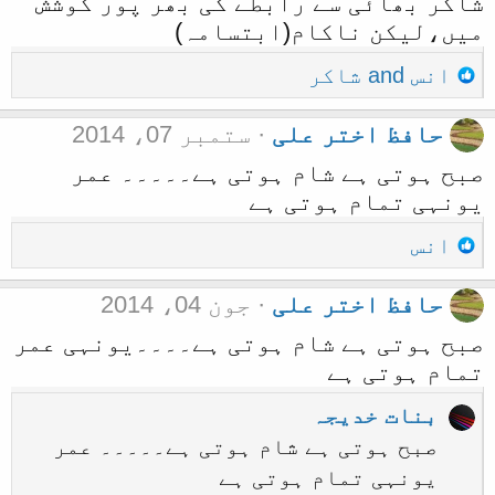
شاکر بھائی سے رابطے کی بھر پور کوشش
:
میں،لیکن ناکام(ابتسامہ)
R
انس
and
شاکر
e
حافظ اختر علی
ستمبر 07، 2014
a
c
صبح ہوتی ہے شام ہوتی ہے۔۔۔۔۔ عمر
t
یونہی تمام ہوتی ہے
i
R
انس
o
e
n
حافظ اختر علی
جون 04، 2014
a
s
c
صبح ہوتی ہے شام ہوتی ہے۔۔۔۔یونہی عمر
:
t
تمام ہوتی ہے
i
بنات خدیجہ
o
صبح ہوتی ہے شام ہوتی ہے۔۔۔۔۔ عمر
n
یونہی تمام ہوتی ہے
s