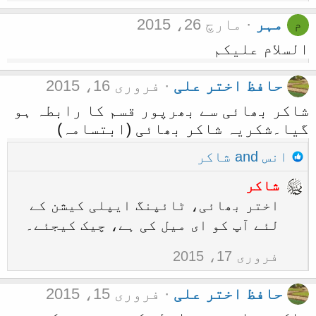
مہر
مارچ 26، 2015
م
السلام علیکم
حافظ اختر علی
فروری 16، 2015
شاکر بھائی سے بھرپور قسم کا رابطہ ہو
گیا۔شکریہ شاکر بھائی (ابتسامہ)
R
انس
and
شاکر
e
شاکر
a
اختر بھائی، ٹائپنگ ایپلی کیشن کے
c
لئے آپ کو ای میل کی ہے، چیک کیجئے۔
t
i
فروری 17، 2015
o
حافظ اختر علی
فروری 15، 2015
n
s