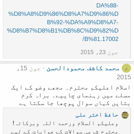
DA%88-
%D8%A8%D9%86%D8%A7%D9%86%D
B%92-%DA%A9%D8%A7-
%D8%B7%D8%B1%DB%8C%D9%82%D
B%81.17002/
جون 23، 2015
محمد کاشف محمودالحسن
جون 15،
م
2015
اسلام اعلیکم محترم۔ مجھے وضو کے ایک
مسلے میں رہنمای چاییے۔ براہ کرم
بتایں کہاں سوال پوچھا جا سکتا ہے
حافظ اختر علی
وعلیکم السلام ورحمۃ اللہ وبرکاتہ!
محترم شرعی سوالات کے جوابات کے لیے