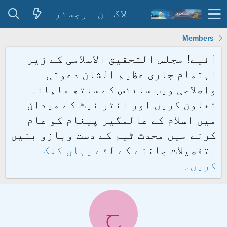
لاگ ان
رجسٹر
Members
آئیے! مجلس التحقیق الاسلامی کے زیر
اہتمام جاری عظیم الشان دعوتی
واصلاحی ویب سائٹس کے ساتھ ماہانہ
تعاون کریں اور انٹر نیٹ کے میدان
میں اسلام کے عالمگیر پیغام کو عام
کرنے میں محدث ٹیم کے دست وبازو بنیں
۔تفصیلات جاننے کے لئے
یہاں کلک
کریں۔
ح