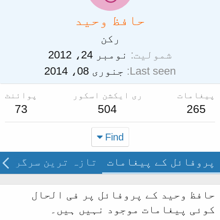
حافظ وحید
رکن
شمولیت
نومبر 24، 2012
Last seen
جنوری 08، 2014
پیغامات
ری ایکشن اسکور
پوائنٹ
73
504
265
Find
پروفائل کے پیغامات
تازہ ترین سرگرمی
حافظ وحید کے پروفائل پر فی الحال
کوئی پیغامات موجود نہیں ہیں۔