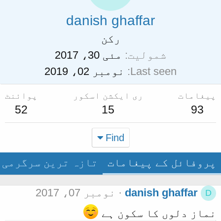
danish ghaffar
رکن
شمولیت
مئی 30، 2017
Last seen
نومبر 02، 2019
پیغامات
ری ایکشن اسکور
پوائنٹ
52
15
93
Find
پروفائل کے پیغامات
تازہ ترین سرگرمی
danish ghaffar
نومبر 07، 2017
D
نماز دلوں کا سکون ہے