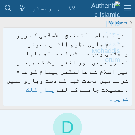
لاگ ان
رجسٹر
Members
آئیے! مجلس التحقیق الاسلامی کے زیر
اہتمام جاری عظیم الشان دعوتی
واصلاحی ویب سائٹس کے ساتھ ماہانہ
تعاون کریں اور انٹر نیٹ کے میدان
میں اسلام کے عالمگیر پیغام کو عام
کرنے میں محدث ٹیم کے دست وبازو بنیں
۔تفصیلات جاننے کے لئے
یہاں کلک
کریں۔
D