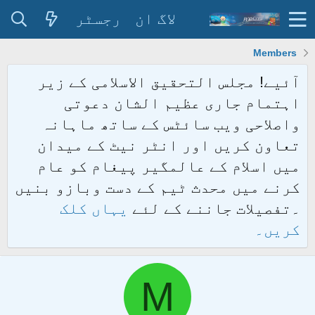
لاگ ان
رجسٹر
Members
آئیے! مجلس التحقیق الاسلامی کے زیر
اہتمام جاری عظیم الشان دعوتی
واصلاحی ویب سائٹس کے ساتھ ماہانہ
تعاون کریں اور انٹر نیٹ کے میدان
میں اسلام کے عالمگیر پیغام کو عام
کرنے میں محدث ٹیم کے دست وبازو بنیں
۔تفصیلات جاننے کے لئے
یہاں کلک
کریں۔
M