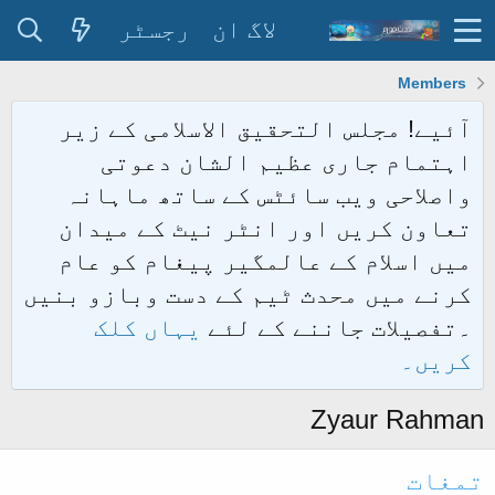
لاگ ان
رجسٹر
Members
آئیے! مجلس التحقیق الاسلامی کے زیر
اہتمام جاری عظیم الشان دعوتی
واصلاحی ویب سائٹس کے ساتھ ماہانہ
تعاون کریں اور انٹر نیٹ کے میدان
میں اسلام کے عالمگیر پیغام کو عام
کرنے میں محدث ٹیم کے دست وبازو بنیں
۔تفصیلات جاننے کے لئے
یہاں کلک
کریں۔
Zyaur Rahman
تمغات