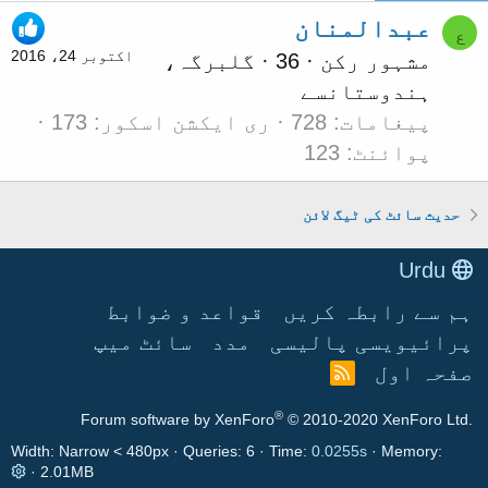
عبدالمنان
ع
اکتوبر 24، 2016
مشہور رکن
·
36
·
گلبرگہ،
ہندوستان
سے
پیغامات
728
ری ایکشن اسکور
173
پوائنٹ
123
حدیث سائٹ کی ٹیگ لائن
Urdu
ہم سے رابطہ کریں
قواعد و ضوابط
پرائیویسی پالیسی
مدد
سائٹ میپ
صفحہ اول
آ
ر
®
Forum software by XenForo
© 2010-2020 XenForo Ltd.
ا
ی
Width
Queries
6
Time
0.0255s
Memory
س
2.01MB