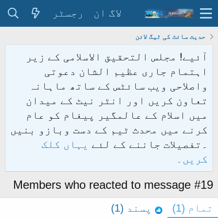
لاگ ان
رجسٹر
حدیث سائٹ کی ٹیگ لائن
آئیے! مجلس التحقیق الاسلامی کے زیر
اہتمام جاری عظیم الشان دعوتی
واصلاحی ویب سائٹس کے ساتھ ماہانہ
تعاون کریں اور انٹر نیٹ کے میدان
میں اسلام کے عالمگیر پیغام کو عام
کرنے میں محدث ٹیم کے دست وبازو بنیں
۔تفصیلات جاننے کے لئے
یہاں کلک
کریں۔
Members who reacted to message #19
تمام
(1)
پسند
(1)