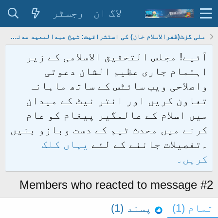
لاگ ان
رجسٹر
ملی گزٹ(ظفرالاسلام خان) کی استشراقیت: شیخ عبدالمعید مدنی (علی گڑھ)
آئیے! مجلس التحقیق الاسلامی کے زیر
اہتمام جاری عظیم الشان دعوتی
واصلاحی ویب سائٹس کے ساتھ ماہانہ
تعاون کریں اور انٹر نیٹ کے میدان
میں اسلام کے عالمگیر پیغام کو عام
کرنے میں محدث ٹیم کے دست وبازو بنیں
۔تفصیلات جاننے کے لئے
یہاں کلک
کریں۔
Members who reacted to message #2
تمام
(1)
پسند
(1)