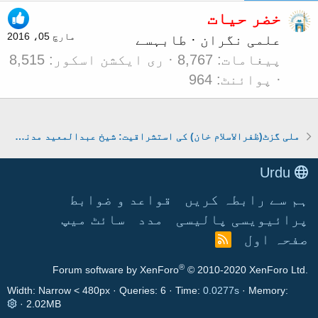
خضر حیات
مارچ 05، 2016
علمی نگران
·
طابہ
سے
پیغامات
8,767
ری ایکشن اسکور
8,515
پوائنٹ
964
ملی گزٹ(ظفرالاسلام خان) کی استشراقیت: شیخ عبدالمعید مدنی (علی گڑھ)
Urdu
ہم سے رابطہ کریں
قواعد و ضوابط
پرائیویسی پالیسی
مدد
سائٹ میپ
صفحہ اول
آ
ر
®
Forum software by XenForo
© 2010-2020 XenForo Ltd.
ا
ی
Width
Queries
6
Time
0.0277s
Memory
س
2.02MB