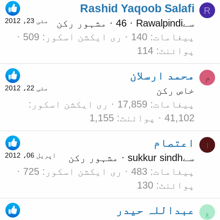
Rashid Yaqoob Salafi
R
مئی 23، 2012
سے
Rawalpindi
·
46
·
مشہور رکن
پیغامات
140
ری ایکشن اسکور
509
پوائنٹ
114
محمد ارسلان
م
مئی 22، 2012
خاص رکن
پیغامات
17,859
ری ایکشن اسکور
41,102
پوائنٹ
1,155
اعتصام
ا
اپریل 06، 2012
سے
sukkur sindh
·
مشہور رکن
پیغامات
483
ری ایکشن اسکور
725
پوائنٹ
130
عبداللہ حیدر
ع