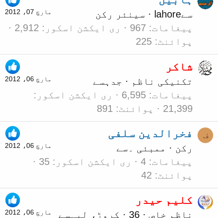
مارچ 07، 2012
سے
lahore
·
سینئر رکن
پیغامات
967
ری ایکشن اسکور
2,912
پوائنٹ
225
شاکر
مارچ 06، 2012
تکنیکی ناظم
·
جدہ
سے
پیغامات
6,595
ری ایکشن اسکور
21,399
پوائنٹ
891
فخرالدین سلفی
ف
مارچ 06، 2012
رکن
·
ممبئی ۔
سے
پیغامات
4
ری ایکشن اسکور
35
پوائنٹ
42
کلیم حیدر
مارچ 06، 2012
ناظم خاص
·
36
·
کروڑ، لیہ
سے