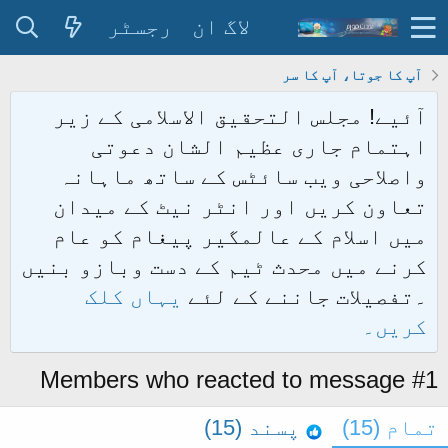
لاگ ان
رجسٹر
آپ کا جوتا، آپ کا سر
آئیے! مجلس التحقیق الاسلامی کے زیر
اہتمام جاری عظیم الشان دعوتی
واصلاحی ویب سائٹس کے ساتھ ماہانہ
تعاون کریں اور انٹر نیٹ کے میدان
میں اسلام کے عالمگیر پیغام کو عام
کرنے میں محدث ٹیم کے دست وبازو بنیں
۔تفصیلات جاننے کے لئے
یہاں کلک
کریں۔
Members who reacted to message #1
تمام
(15)
پسند
(15)