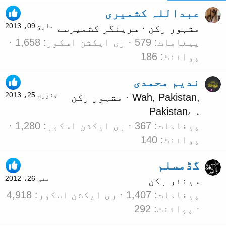
عبداللہ کشمیری
مارچ 09، 2013
مشہور رکن
·
سرینگر کشمیر
سے
پیغامات
579
ری ایکشن اسکور
1,658
پوائنٹ
186
ندیم محمدی
جنوری 25، 2013
Wah, Pakistan,
·
مشہور رکن
سے
Pakistan
پیغامات
367
ری ایکشن اسکور
1,280
پوائنٹ
140
گڈمسلم
مئی 26، 2012
سینئر رکن
پیغامات
1,407
ری ایکشن اسکور
4,918
پوائنٹ
292