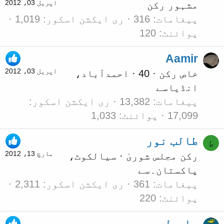
اپریل 03، 2012
مشہور رکن
پیغامات
316
ری ایکشن اسکور
1,019
پوائنٹ
120
Aamir
اپریل 03، 2012
خاص رکن
·
40
·
احمدآباد،
انڈیا
سے
پیغامات
13,382
ری ایکشن اسکور
17,099
پوائنٹ
1,033
طالب نور
ط
مارچ 13، 2012
رکن مجلس شوریٰ
·
سیالکوٹ،
پاکستان۔
سے
پیغامات
361
ری ایکشن اسکور
2,311
پوائنٹ
220
ہابیل