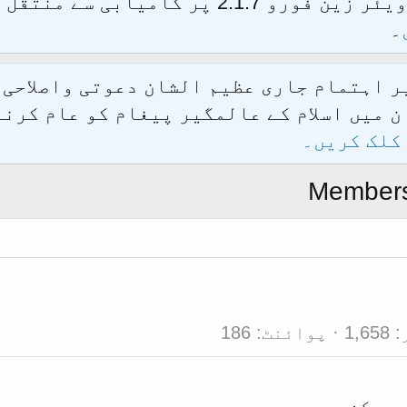
الحمدللہ محدث فورم کو نئےسافٹ ویئر زین فور
۔
یر اہتمام جاری عظیم الشان دعوتی واصلاحی
 میں اسلام کے عالمگیر پیغام کو عام کرنے
کلک کریں۔
Members
1,658
پوائنٹ
186
ر رکن