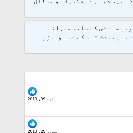
و 2.1.7 پر کامیابی سے منتقل کر لیا گیا ہے۔ شکایات و مسائل
 ویب سائٹس کے ساتھ ماہانہ
 میں محدث ٹیم کے دست وبازو
مارچ 09، 2013
جنوری 25، 2013