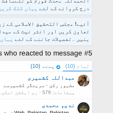
درج کروانے کے لئے
یہاں کلک کریں
آئیے! مجلس التحقیق الاسلامی کے ز
تعاون کریں اور انٹر نیٹ کے میدان
بنیں ۔تفصیلات جاننے کے لئے
یہاں 
 who reacted to message #5
تمام
(10)
پسند
(10)
عبداللہ کشمیری
مشہور رکن
·
سرینگر کشمیر
سے
پیغامات
579
ری ایکشن اسکور
ندیم محمدی
سے
Wah, Pakistan, Pakistan
·
مشہو