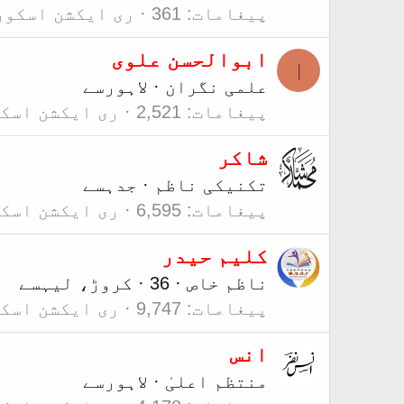
پیغامات
361
ری ایکشن اسکور
ابوالحسن علوی
ا
علمی نگران
·
لاہور
سے
پیغامات
2,521
ری ایکشن اسک
شاکر
تکنیکی ناظم
·
جدہ
سے
پیغامات
6,595
ری ایکشن اسک
کلیم حیدر
ناظم خاص
·
36
·
کروڑ، لیہ
سے
پیغامات
9,747
ری ایکشن اسک
انس
منتظم اعلیٰ
·
لاہور
سے