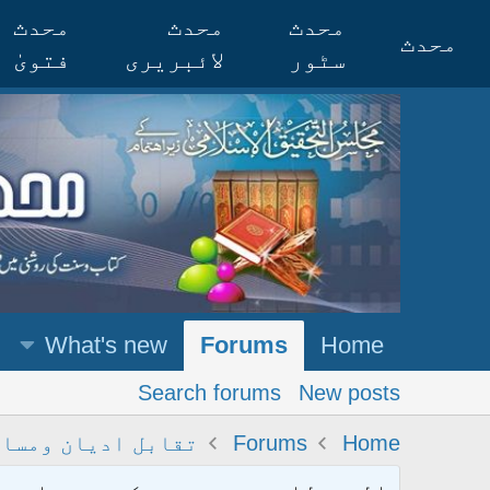
محدث
محدث
محدث
محدث
سٹور
لائبریری
فتویٰ
What's new
Forums
Home
Search forums
New posts
Home
Forums
تقابل ادیان ومسا