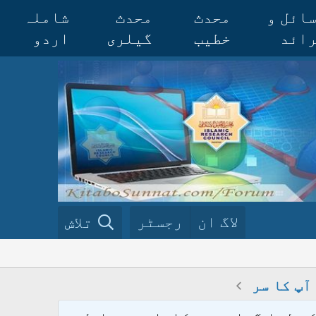
ائل و
محدث
محدث
شاملہ
ائد
خطیب
گیلری
اردو
لاگ ان
رجسٹر
تلاش
آپ کا سر