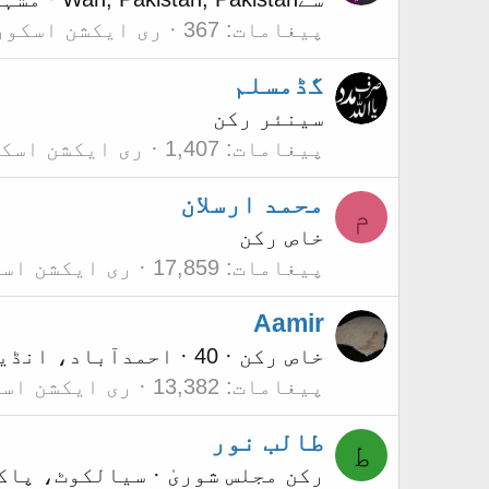
پیغامات
367
ری ایکشن اسکور
گڈمسلم
سینئر رکن
پیغامات
1,407
ری ایکشن اسک
محمد ارسلان
م
خاص رکن
پیغامات
17,859
ری ایکشن اس
Aamir
خاص رکن
·
40
·
احمدآباد، انڈی
پیغامات
13,382
ری ایکشن اس
طالب نور
ط
رکن مجلس شوریٰ
·
سیالکوٹ، پاک