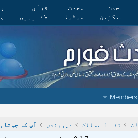
محدث
محدث
قرآن
رس
میگزین
میڈیا
لائبریری
جر
Members
لک
تقابل مسالک
دیوبندی
آپ کا جوتا، 