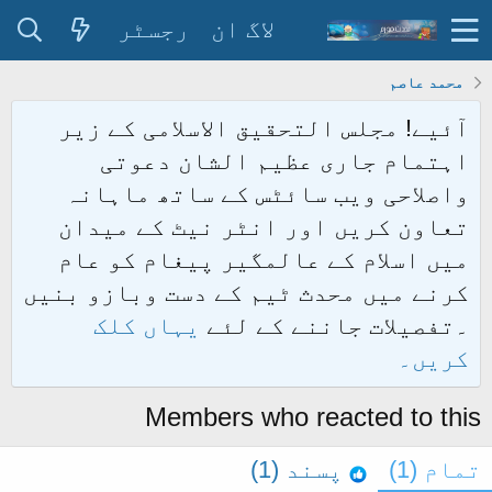
لاگ ان
رجسٹر
محمد عاصم
آئیے! مجلس التحقیق الاسلامی کے زیر
اہتمام جاری عظیم الشان دعوتی
واصلاحی ویب سائٹس کے ساتھ ماہانہ
تعاون کریں اور انٹر نیٹ کے میدان
میں اسلام کے عالمگیر پیغام کو عام
کرنے میں محدث ٹیم کے دست وبازو بنیں
۔تفصیلات جاننے کے لئے
یہاں کلک
کریں۔
Members who reacted to this
تمام
(1)
پسند
(1)