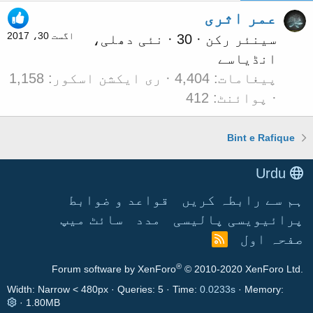
عمر اثری
اگست 30، 2017
سینئر رکن
·
30
·
نئی دھلی،
انڈیا
سے
پیغامات
4,404
ری ایکشن اسکور
1,158
پوائنٹ
412
Bint e Rafique
Urdu
ہم سے رابطہ کریں
قواعد و ضوابط
پرائیویسی پالیسی
مدد
سائٹ میپ
صفحہ اول
آ
ر
®
Forum software by XenForo
© 2010-2020 XenForo Ltd.
ا
ی
Width
Queries
5
Time
0.0233s
Memory
س
1.80MB