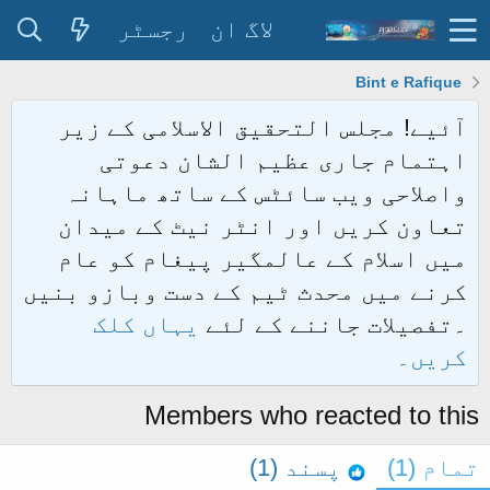
لاگ ان
رجسٹر
Bint e Rafique
آئیے! مجلس التحقیق الاسلامی کے زیر
اہتمام جاری عظیم الشان دعوتی
واصلاحی ویب سائٹس کے ساتھ ماہانہ
تعاون کریں اور انٹر نیٹ کے میدان
میں اسلام کے عالمگیر پیغام کو عام
کرنے میں محدث ٹیم کے دست وبازو بنیں
۔تفصیلات جاننے کے لئے
یہاں کلک
کریں۔
Members who reacted to this
تمام
(1)
پسند
(1)