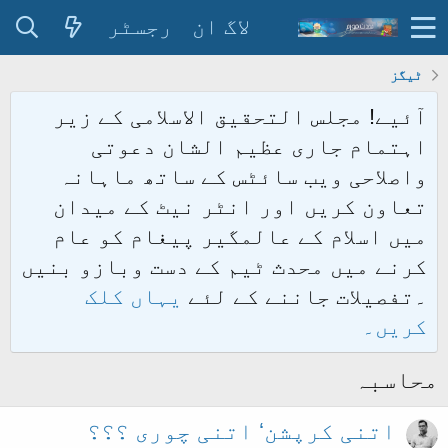
لاگ ان
رجسٹر
ٹیگز
آئیے! مجلس التحقیق الاسلامی کے زیر
اہتمام جاری عظیم الشان دعوتی
واصلاحی ویب سائٹس کے ساتھ ماہانہ
تعاون کریں اور انٹر نیٹ کے میدان
میں اسلام کے عالمگیر پیغام کو عام
کرنے میں محدث ٹیم کے دست وبازو بنیں
۔تفصیلات جاننے کے لئے
یہاں کلک
کریں۔
محاسبہ
اتنی کرپشن‘ اتنی چوری ؟؟؟