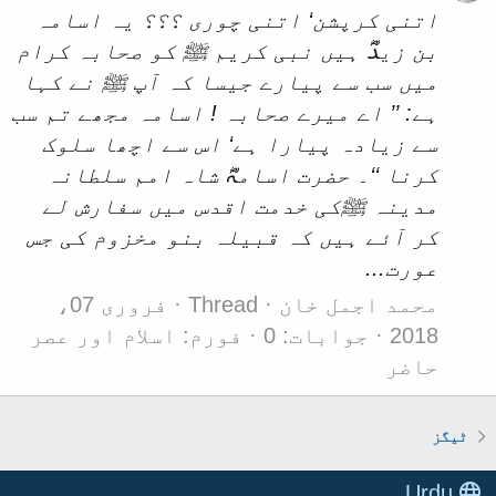
اتنی کرپشن‘ اتنی چوری ؟؟؟ یہ اسامہ
بن زیدؓ ہیں نبی کریم ﷺ کو صحابہ کرام
میں سب سے پیارے جیسا کہ آپ ﷺ نے کہا
ہے: ’’ اے میرے صحابہ ! اسامہ مجھے تم سب
سے زیادہ پیارا ہے‘ اس سے اچھا سلوک
کرنا ‘‘۔ حضرت اسامہؓ شاہ امم سلطانہ
مدینہ ﷺکی خدمت اقدس میں سفارش لے
کر آئے ہیں کہ قبیلہ بنو مخزوم کی جس
عورت...
محمد اجمل خان
Thread
فروری 07،
2018
جوابات: 0
فورم:
اسلام اور عصر
حاضر
ٹیگز
Urdu