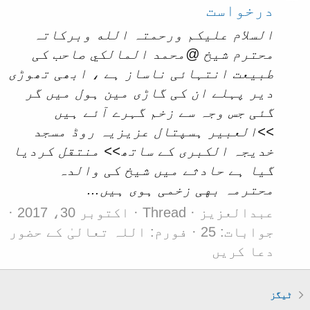
درخواست
السلام عليكم ورحمتہ الله وبركاتہ
محترم شیخ @محمد المالكي صاحب کی
طبیعت انتہائی ناساز ہے ، ابھی تھوڑی
دیر پہلے ان کی گاڑی مین ہول میں گر
گئی جس وجہ سے زخم گہرے آئے ہیں
>>العبير ہسپتال عزيزيہ روڈ مسجد
خديجہ الكبرى کے ساتھ>> منتقل کردیا
گیا ہے حادثے میں شیخ کی والدہ
محترمہ بهی زخمی ہوی ہیں...
عبدالعزيز
Thread
اکتوبر 30، 2017
جوابات: 25
فورم:
اللہ تعالیٰ کے حضور
دعا کریں
ٹیگز