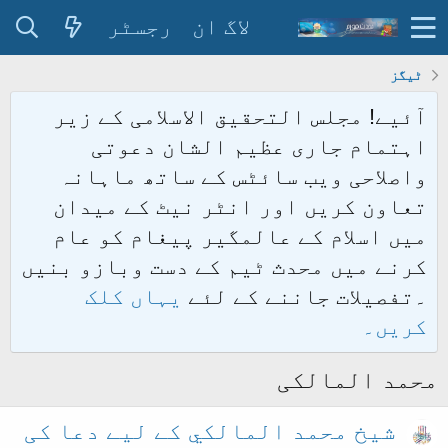
لاگ ان
رجسٹر
ٹیگز
آئیے! مجلس التحقیق الاسلامی کے زیر
اہتمام جاری عظیم الشان دعوتی
واصلاحی ویب سائٹس کے ساتھ ماہانہ
تعاون کریں اور انٹر نیٹ کے میدان
میں اسلام کے عالمگیر پیغام کو عام
کرنے میں محدث ٹیم کے دست وبازو بنیں
۔تفصیلات جاننے کے لئے
یہاں کلک
کریں۔
محمد المالکی
شیخ محمد المالكي کے لیے دعا کی