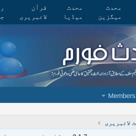
محدث
محدث
قرآن
رس
میگزین
میڈیا
لائبریری
جر
Members
 لائبریری