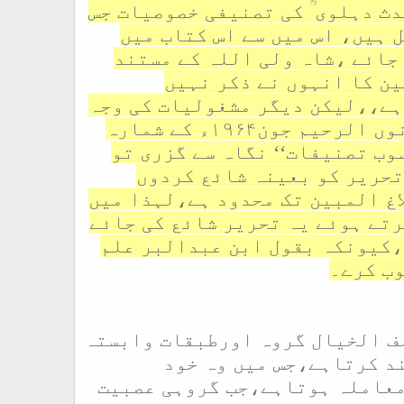
ث دہلوی ؒ کی تصنیفی خصوصیات جس
ل ہیں، اس میں سے اس کتاب میں
 جائے ،شاہ ولی اللہ کے مستند
ین کا انہوں نے ذکر نہیں
ہے،،لیکن دیگر مشغولیات کی وجہ
سے زیادہ توجہ نہیں دے پایا،اوربات آئی گئی ہوگئی، پچھلے دنوں الرحیم جون۱۹۶۴ء کے شمارہ
وب تصنیفات‘‘ نگاہ سے گزری تو
تحریر کو بعینہ شائع کردوں
اغ المبین تک محدود ہے،لہذا میں
رتے ہوئے یہ تحریر شائع کی جائے
،کیونکہ بقول ابن عبدالبر علم
وب کرے۔
لف الخیال گروہ اورطبقات وابستہ
د کرتاہے،جس میں وہ خود
 معاملہ ہوتاہے،جب گروہی عصبیت