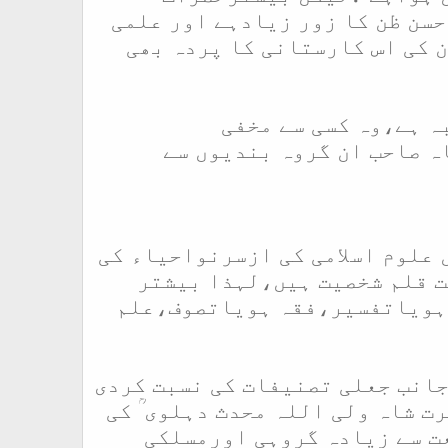
سن ظن کا زور زیادہے اور علمی
ن کی اس کارستانی کا پردہ بھی
ہ ہے،وہ کسی سے مخفی
ہ صاحب ان گروہ بندیوں سے
 علوم اسلامی کی ازسرنواحیاء کی
ت قلم شخصیت ہیں،لہذا بیشتر
 ،ہویاتفسیر،فقہ ہویاتصوف،علم
جانب جعلی تصنیفات کی نسبت کردی
 شاہ ولی اللہ محدث دہلوی ؒ کی
عت سے زیادہ گروہی اورمسلکی