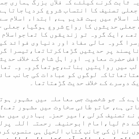
ہ ثابت کرنے کیلئے کہ فلاں بزرگ ہماری جم
جعلی تصنیف کا انتساب شروع کردیاجاتاہے
 اسلام میں بہت قدیم ہے، ابتداء اسلام سے
 جعلی حدیثوں کا رواج شروع ہوگیا، جعلی ح
تھے ،ایک گروہ تو زندیقوں کا تھاجواسلام 
را گروہ مالی مفاد اور دنیاوی فوائد کی
ناپسند پر حدیثیں گڑھاکرتاتھا،تیسرا گرو
ض حضرت معاویہ اور اہل شام کے خلاف حدیث
لب میں روایتیں بناتے،چوتھاگروہ وہ تھا 
ھتاتھاتاکہ لوگوں کو عبادات کی جانب مائ
ک دوسرے کے خلاف حدیث گڑھتاتھا۔
ے کہ جو شخصیت جس معاملہ میں مشہور ہوتی
اتی ہے، حاتم طائی سخاوت میں مشہور تھے؛
نے تصنیف کرلی ،امیر حمزہ بہادری میں م
ے دم لیا،امام ابوحنیفہ رحمتہ اللہ پرلط
ں نے ان کی جانب کتاب الحیل ہی منسوب کرد