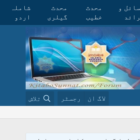
ائل و
محدث
محدث
شاملہ
ائد
خطیب
گیلری
اردو
لاگ ان
رجسٹر
تلاش