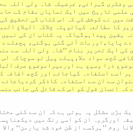
 وفکری گہرائی، غرضیکہ شاہ ولی اللہ محد
ی علمی تاریخ میں ایک نمایاں مقام کے حام
ت میں نے کوشش کی کہ اس کتاب کی تحقیق کی
یر کا مطالعہ کیاتوپتہ چلاکہ البلاغ المب
ہ یقین پیداہوگیاکہ یہ کتاب ان کی نہیں 
 کی ایک تحریر بنام ’’شاہ ولی اللہ سے منس
کافی کچھ مواد ملا،پہلے پہل تو سوچاکہ اس 
وضوع ذرا وسیع ہے اورمیراموضوع صرف البل
یر اسے استفادہ کیاجائے اور کچھ اضافہ ک
عنوان سے ان سے استفادہ کاذکر کردیاجائے 
 کہ انسان قول کو اس کے قائل کی جانب منس
یک بڑی مشکل یہ ہوتی ہے کہ ان سے کئی مخت
ہ اورگروہ ان کو اسی رنگ میں دیکھناپسن
نا روم ’’ہرکسے از ظن خود شد یارمن‘‘ والا