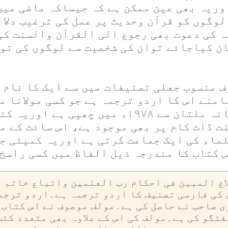
ریہ بھی عین ممکن ہے کہ جیساکہ ماضی میں
وگوں کو قرآن وحدیث پر عمل کی ترغیب دلا
ہ کی دعوت بھی رجوع الی القرآن والسنت کی
ن کیاجائے توان کی شخصیت سے لوگوں کی توج
ف منسوب جعلی تصنیفات میں سے ایک کا نام ا
منے اس کا اردو ترجمہ ہے جو کسی مولانا م
کتاب فاروقی کتاب خانہ ملتان سے ۱۹۷۸ء م
ت ڈاٹ کام پر بھی موجود ہے، اس سائٹ کے من
ماء کی ایک جماعت کرتی ہے اوریہ کمیٹی جس
کتاب کا مندرجہ ذیل الفاظ میں کسی راسخ 
غ المبین فی احکام رب العلمین واتباع خاتم ا
 کی فارسی تصنیف کا اردو ترجمہ ہے۔اردو ترجم
ی صاحب نے حاصل کی ہے۔مولف موصوف نے اس کتاب 
فتگو کی ہے۔مولف کی اس کے علاوہ بھی متعدد کتب