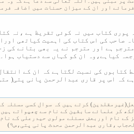
ت پر مبنی ہیں۔اللہ تعالی سے دعا ہے کہ وہ مو
فرمائے اور ان کے میزان حسنات میں اضافہ فرم
ہ پوری کتاب میں نہ کوئی تقریظ ہے ،نہ کت
ہ صاحب کی اس کتاب کی اہمیت کیاتھی اوراس
ترجم ہے اور مترجم نے یہ بھی بتانے کی زح
جمہ کیاہے،وہ ان کو کہاں سے دستیاب ہوا۔
ط کتابوں کی نسبت لگتاہے کہ ان کے انتقال
ے کہ اس پر قاری عبدالرحمن پانی پتی
(
ل(غیرمقلدین) کرتے ہیں کہ سوال کسی مسئلہ کا
لکھ کر علمائے سابقین کے نام سے چھپواتے ہیں
 کے نام اوربعض مسئلے مولوی حیدرعلی کے نام 
حجاب ،قاری عبدالرحمن محدث پانی پتی،ص۹
)