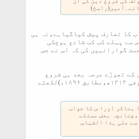
لف کی فروغ دین کی ان
ائے۔آمین(راسخ
)
اب کا تعارف پیش کیاگیاہے،نہ ہی
 سے پہلے کب کب شائع ہوچکی
مت گوارانہیں کی کہ اس نے جس
 کے تھوڑے عرصہ بعد ہی شروع
متوفی ۱۳۱۴ھ،مطابق ۱۸۹۶ء)لکھتے
 بناکر اورا س کا جواب
 ،چنانچہ بعض مسئلے
سے علی ہذا القیاس