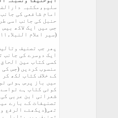
ابوحنیفۃ ونسبتہ الی
سلیم،مکتبہ دارالض
امام شافعی کی جانب 
حنبل کی جانب اسی طر
جس میں ایک لاکھ بیس ہ
(سیر اعلام النبلاء۱۱
؍
پھر جب تصنیف وتالیف
ایک دوسرے کی جانب ت
کسی کتاب مین الحاق 
منسوب کردیں
(
جس کی 
کے خلاف کتاب لکھ کر
میں باز پرس ہوئی تو
کوئی کتاب ہے تواسے 
شعرانی ابن عربی کی 
تصنیفات کے بارے میں
تصنیف میں بتایاہے ک