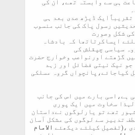
اعت ہی سے وابستہ تھے، ان کی
۔
 تقریباًایک ڈیڑھ صدی بعد ہی
دیثیں رسول پاک کی جانب منسوب
کی شکل وصورت
لئے ایساکرتاتھا کہ بادشاہ
ہ سیاسی چپقلش کی
یں گڑھتے اورنواصب وخوارج حضرت
جو نیک نیتی فضائل اور زہد
ل کیاجائے،پانچواں گروہ مسلکی
 ہے،اسی بارے میں اس کی جانب
لہذا سخاوت میں ایک پوری
شہور تھے تو یارلوگوں نےداستان
ف تدبیر سے لوگوں کی مشکل آسان
ی ،
(
تفصیل کیلئے دیکھئے
الامام