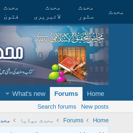
محدث
محدث
محدث
محدث
سٹور
لائبریری
فتویٰ
What's new
Forums
Home
Search forums
New posts
Home
Forums
محدث میڈیا
محدث