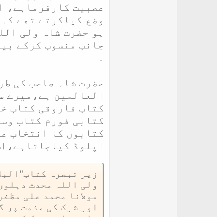
عصبیت کارفرماہے، او
وضع کیاکرتے تھے کہ ل
ہو حضرت شاہ ولی الل
جانب منسوب کرکے بیا
۔
حضرت شاہ صاحب کی طر
العالمین ہے،میرے سا
کتابی فورم کتاب وسن
کتابوں کا انتخاب عل
اپلوڈ کیاجاتاہے،اس 
زیر تبصرہ کتاب"البلا
ولی اللہ محدث دہلوی
مولانا محمد علی مظفر
اور شرک کی مذمت پر گ