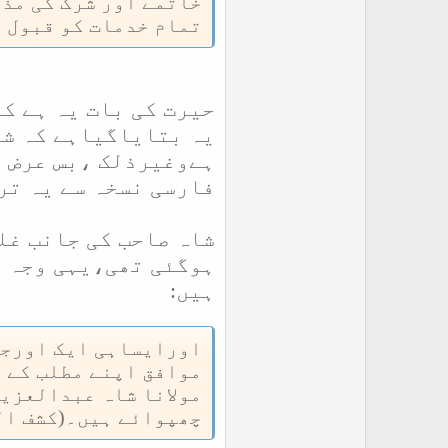
خاتمے اور شرک کی مذم
تمام خدمات کو قبول 
حیرت کی بات یہ ہے ک
یہ بتایاگیاہے کہ شا
ہےوغیرذلک ،بس عرض م
فارسی نسخہ سے یہ تر
شاہ صاحب کی جانب غل
ہوگئی تھی،یہی وجہ ہ
ہیں:
اورایساہی ایک اورجع
موافق اپنے مطلب کے 
مولانا شاہ عبدالعزیز
چھپوائے ہیں۔
(
کشف ال