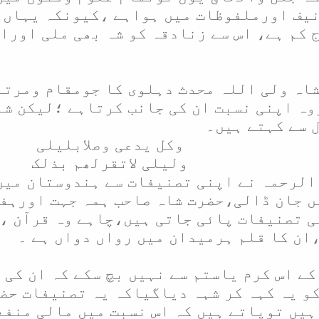
یف اورملفوظات میں ہواہے ،کیونکہ یہاں ح
 کم ہے، اس سے زنادقہ کو شہ بھی ملی اورا
اہ ولی اللہ محدث دہلوی کا جومقام ومرتب
ہ اپنی نسبت ان کی جانب کرتاہے ؛لیکن شا
ل سے کہتے ہیں۔
وکل یدعی وصلابلیلی
ولیلی لاتقرلھم بذلک
الرحمہ نے اپنی تصنیفات سے ہندوستان میں
ں جان ڈالی،حضرت شاہ صاحب ہمہ جہت اورہف
کی تصنیفات پائی جاتی ہیں،چاہے وہ قرآن
،ان کا قلم ہرمیدان میں رواں دواں ہے ۔
کے اس کرم یاستم سے نہیں بچ سکے کہ ان کی 
و یہ کہہ کر شہہ دیاگیاکہ یہ تصنیفات حضرت
ہیں توپاتے ہیں کہ اس نسبت میں مالی منف