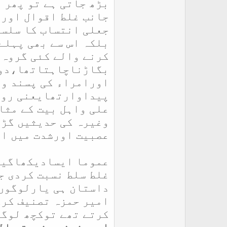
بڑھ جاتی ہے تو پھر ی
جانب غلط اقوال اور 
جعلی انتساب کا سلسلہ
بلکہ اس سے بھی پہلے
کرنے والے کئی گروہ 
بگاڑناچاہتاتھا،دوس
اورامراء کی پسند و
پیداوارتھایعنی رواف
علی واہل بیت کے مثا
وغیرہ کی حدیثیں گڑ
عصبیت اورشدت میں ای
عموما ایسادیکھاگیاہ
غلط سلط نسبت کردی ج
داستان ہی یارلوگوں 
امیر حمزہ تصنیف کرک
کرتے تھے توکچھ لوگو