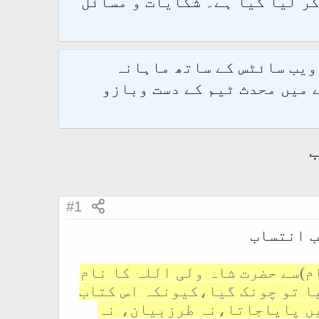
و 2.1.7 پر کامیابی سے منتقل کر لیا گیا ہے۔ شکایات و مسائل
 ویب سائٹس کے ساتھ ماہانہ
 میں محدث ٹیم کے دست وبازو
#1
ب انتساب
م)سے حضرت شاہ ولی اللہ کا نام
ا تو چونک گیا،کیونکہ اس کتاب
یں پایاجاتا،نہ طرزبیان، نہ