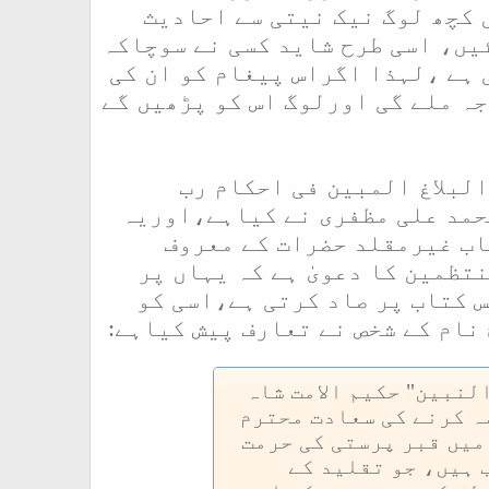
 کچھ لوگ نیک نیتی سے احادیث
ئیں، اسی طرح شاید کسی نے سوچاکہ
 ہے ،لہذا اگراس پیغام کو ان کی
ہ ملے گی اورلوگ اس کو پڑھیں گے
لبلاغ المبین فی احکام رب
حمد علی مظفری نے کیاہے،اوریہ
یں چھپی ہے اوریہ کتاب غیرمقلد حضرات کے معروف
تظمین کا دعویٰ ہے کہ یہاں پر
 کتاب پر صاد کرتی ہے،اسی کو
نام کے شخص نے تعارف پیش کیاہے:
لنبین" حکیم الامت شاہ
ہ کرنے کی سعادت محترم
میں قبر پرستی کی حرمت
 ہیں، جو تقلید کے