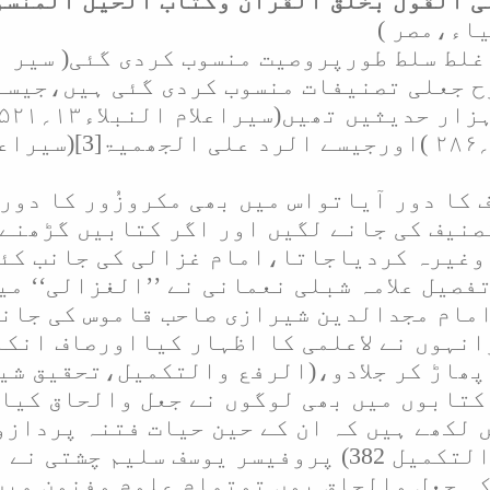
 القول بخلق القرآن وکتاب الحیل المنسو
یاء،مصر
)
غلط سلط طورپروصیت منسوب کردی گئی
(
سیر اع
ح جعلی تصنیفات منسوب کردی گئی ہیں،جیسے 
زار حدیثیں تھیں(سیراعلام النبلاء۱۳
؍
۵۲۱)
۲۸۶ )اورجیسے الرد علی الجھمیۃ
[3]
(سیراعلا
 کا دور آیاتواس میں بھی مکروزُور کا دو
صنیف کی جانے لگیں اور اگر کتابیں گڑھنے
وغیرہ کردیاجاتا،امام غزالی کی جانب کئی
تفصیل علامہ شبلی نعمانی نے ’’الغزالی‘‘ می
 امام مجدالدین شیرازی صاحب قاموس کی جان
انہوں نے لاعلمی کا اظہار کیااورصاف انکا
پھاڑ کر جلادو،
(الرفع والتکمیل،تحقیق شیخ 
کتابوں میں بھی لوگوں نے جعل والحاق کیا
 لکھے ہیں کہ ان کے حین حیات فتنہ پردازو
تھی(دیکھئے الرفع والتکمیل 382) پروفیسر یوسف
ہ جعل والحاق یوں توتمام علوم وفنون می