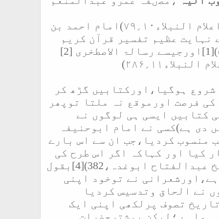
ب الیہ
،مصںفہ عمرو عبدالمنعم
لام النبلاء۱۰
؍۷۹)
امام احمد بن
نہایت عظیم تفسیر قرآن کریم
[1]
اورجیسے رسالۃ الاصطخری
[2]
م النبلاء۱۱
؍
۲۸۶)
ر شروع ہوگیا،اورکتابیں گڑھ کر
 کی فرصت اورموقع نہ ملتا توپھر
 کتابیں ایسی ہی لوگوں نے
ں دی ہے
)
کسی نے امام ابوحنیفہ
ب منسوب کردیا،جب ان سے اس بارے
ر کیا اور کہاکہ اگر اس طرح کی
عبدالفتاح ابوغدہ،382)
[4]
بقول
ہے،اورشعرانی نے توخود اپنی
ں نے الحاق وتدسیس کردیا
 سلیم چشتی نے تاریخ تصوف پرلکھی اپنی ایک
ں ہواہے ؛لیکن بیشترحضرات