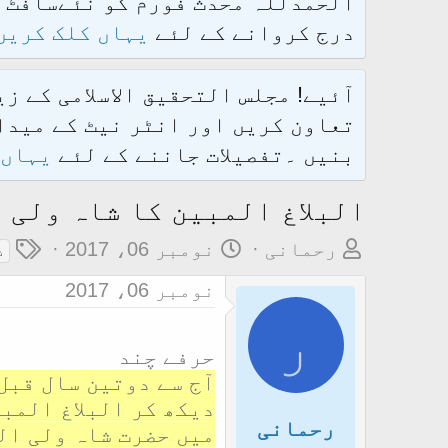
درج کروانے کے لئے
یہاں کلک کریں
آئیے! مجلس التحقیق الاسلامی کے ز
تعاون کریں اور انٹر نیٹ کے میدان
بنیں ۔تفصیلات جاننے کے لئے
یہاں 
البلاغ المبین کا شاہ ولی 
م
ت
ٹ
رحمانی
نومبر 06، 2017
ش
و
ا
ی
نومبر 06، 2017
ض
ر
گ
ر
و
ی
ز
حرفے چند
ع
خ
آج سے دوتین سال قبل
ک
آ
دیکھ کر البلاغ المب
ا
غ
رحمانی
میں حضرت شاہ ولی ال
آ
ا