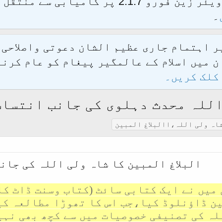
الحمدللہ محدث فورم کو نئےسافٹ ویئر زین فور
۔
یر اہتمام جاری عظیم الشان دعوتی واصلاحی
 میں اسلام کے عالمگیر پیغام کو عام کرنے
کلک کریں۔
اللہ محدث دہلوی کی جانب انتساب
اہ ولی اللہ،االبلاغ المبین
البلاغ المبین کا شاہ ولی اللہ کی جان
 میں نے ایک کتابی سائٹ (کتاب وسنت ڈاٹ کا
ین ڈاؤنلوڈ کیا،جب اس کا تھوڑا مطالعہ کی
لہ کی تصنیفی خصوصیات میں سے کچھ بھی نہ