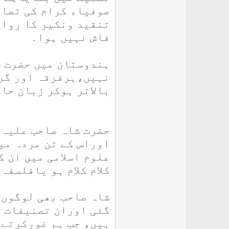
صوفیاء کرام کی تصان
تنقید ونکیر کا رواج
فاش نہیں ہوا۔
ہندوستان میں حضرت ش
نہیں،ہرفرقہ اور گرو
بالاتر ہوکر زبان حا
حضرت شاہ صاحب علیہ 
اوراس کے تن مردہ می
علوم اسلامی میں ان 
کلام کلام ہو یافلسفہ
شاہ صاحب بھی لوگوں 
گئی اوران تصنیفات ک
ہیں، جب ہم غورکرتے 