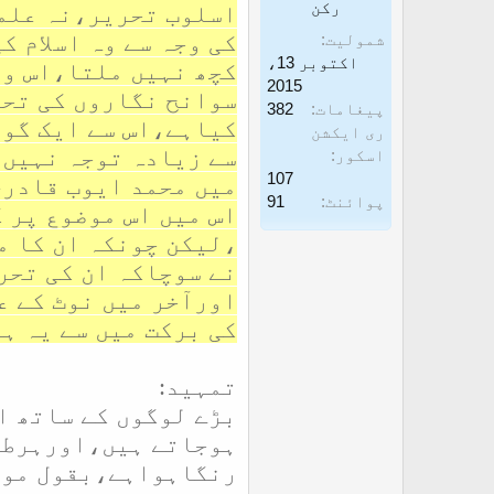
رکن
اسلوب تحریر،نہ علمی
غ
ز
کی وجہ سے وہ اسلام ک
شمولیت
ا
اکتوبر 13،
کچھ نہیں ملتا،اس وق
ز
2015
سوانح نگاروں کی تحر
پیغامات
382
ک
کیاہے،اس سے ایک گون
ری ایکشن
ر
اسکور
ن
107
میں محمد ایوب قادری
پوائنٹ
91
ے
اس میں اس موضوع پر 
،لیکن چونکہ ان کا م
و
نے سوچاکہ ان کی تحر
ا
اورآخر میں نوٹ کے 
ل
کی برکت میں سے یہ ہے
ا
تمہید:
بڑے لوگوں کے ساتھ ا
ہوجاتے ہیں،اورہرطبق
رنگاہواہے،بقول مولا