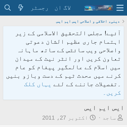
لاگ ان
رجسٹر
دینی، اخلاقی و اصلاحی ایس ایم ایس
آئیے! مجلس التحقیق الاسلامی کے زیر
اہتمام جاری عظیم الشان دعوتی
واصلاحی ویب سائٹس کے ساتھ ماہانہ
تعاون کریں اور انٹر نیٹ کے میدان
میں اسلام کے عالمگیر پیغام کو عام
کرنے میں محدث ٹیم کے دست وبازو بنیں
۔تفصیلات جاننے کے لئے
یہاں کلک
کریں۔
ایس ایم ایس
م
ت
ساجد
اکتوبر 27، 2011
و
ا