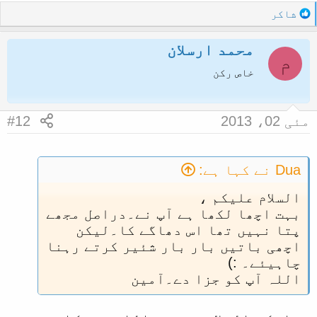
R
ا
شاکر
e
a
محمد ارسلان
c
م
t
خاص رکن
i
o
n
مئی 02، 2013
#12
s
:
Dua نے کہا ہے:
السلام علیکم ،
بہت اچھا لکھا ہے آپ نے۔دراصل مجھے
پتا نہیں تھا اس دھاگے کا۔لیکن
اچھی باتیں بار بار شئیر کرتے رہنا
چاہیئے۔ :)
اللہ آپ کو جزا دے۔آمین