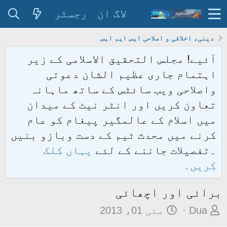
لاگ ان
رجسٹر
دینی، اخلاقی و اصلاحی ایس ایم ایس
آئیے! مجلس التحقیق الاسلامی کے زیر
اہتمام جاری عظیم الشان دعوتی
واصلاحی ویب سائٹس کے ساتھ ماہانہ
تعاون کریں اور انٹر نیٹ کے میدان
میں اسلام کے عالمگیر پیغام کو عام
کرنے میں محدث ٹیم کے دست وبازو بنیں
۔تفصیلات جاننے کے لئے
یہاں کلک
کریں۔
برائی اور اچھائی
م
ت
Dua
مئی 01، 2013
و
ا