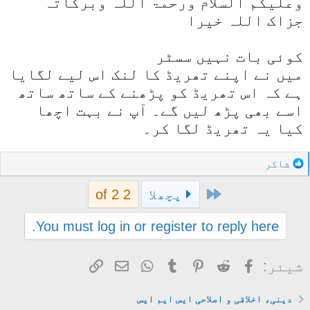
وعلیکم السلام ورحمۃ اللہ وبرکاتہ
جزاک اللہ خیرا
کوئی بات نہیں سسٹر
میں نے اپنے تھریڈ کا لنک اس لیے لگایا
ہے کہ اس تھریڈ کو پڑھنے کے ساتھ ساتھ
اسے بھی پڑھ لیں گے۔ آپ نے بہت اچھا
کیا یہ تھریڈ لگا کر۔
R
شاکر
e
First
a
پچھلا
2 of 2
c
t
You must log in or register to reply here.
i
o
Facebook
Reddit
Pinterest
Tumblr
WhatsApp
ای میل
Link
شیئر:
n
s
:
دینی، اخلاقی و اصلاحی ایس ایم ایس