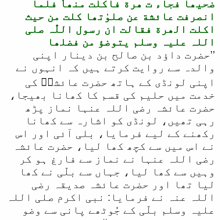
ضحیھا فجاء ت ھرة فاکلت منھأ فلما
انصرفت عائشة عن صلوٰتھا کلت من حیث
اکلت الھرة فقالت ان رسول اللّٰہ صلی
اللہ علیہ وسلم یتوضؤ من فضلھا
’’حضرت داؤد بن صالح بن دینار اپنی
والدہ سے روایت کرتے ہیں کہ انہوں نے
اپنی لونڈی کے ہاتھ حضرت عائشہؓ کی
خدمت میں حلیم کی قسم کا کھانا بھیجا،
حضرت عائشہ رضی اللہ عنہا نماز پڑھ
رہی تھیں، لونڈی کو اشارہ سے کھانا
رکھنے کے لیے فرمایا، بلی آئی اور اس
نے اس میں سے کچھ کھا لیا، حضرت عائشہ
رضی اللہ عنہا نے نماز سے فارغ ہو کر
وہیں سے کھا لیا، جہاں سے بلّی نے کھا
لیا تھا اور حضرت عائشہ صدیقہ رضی
اللہ عنہ نے فرمایا: نبی اکرم صلی اللہ
علیہ وسلم بلّی کے جُوٹھے پانی سے وضو