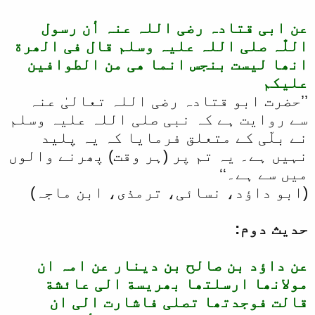
عن ابی قتادہ رضی اللہ عنہ
أن رسول
اللّٰہ صلی اللہ علیہ وسلم قال فی الھرة
انھا لیست بنجس انما ھی من الطوافین
علیکم
’’حضرت ابو قتادہ رضی اللہ تعالیٰ عنہ
سے روایت ہے کہ نبی صلی اللہ علیہ وسلم
نے بلّی کے متعلق فرمایا کہ یہ پلید
نہیں ہے۔ یہ تم پر (ہر وقت) پھرنے والوں
میں سے ہے۔‘‘
(ابو داؤد، نسائی، ترمذی، ابن ماجہ)
حدیث دوم:
عن داؤد بن صالح بن دینار عن امہ ان
مولانھا ارسلتھا بھریسة الی عائشة
قالت فوجدتھا تصلی فاشارت الی ان