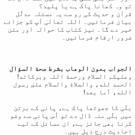
تو وہ کھانا پاک ہے یا پلید؟
قرآن و حدیث کی رو سے یہ مسئلہ مدلّل
بیان فرمائیں۔ اللہ تعالیٰ آپ کو جزائے
خیر دے گا۔ نیز کتاب کا حوالہ اور متن
ضرور ارقام فرمائیں۔
الجواب بعون الوهاب بشرط صحة السؤال
وعلیکم السلام ورحمة اللہ وبرکاته!
الحمد لله، والصلاة والسلام علىٰ رسول
الله، أما بعد!
بلّی کا جھوٹھا پاک ہے، پانی کے برتن
میں بلّی منہ ڈال دے تو اُس پانی سے وضو
کرنا بھی جائز ہے، ان مسائل کے لیے
احادیث درج ذیل ہیں۔