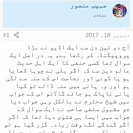
صہیب منصور
ض
ر
و
ی
مبتدی
ع
خ
ک
آ
دسمبر 18، 2017
#1
ا
غ
آج دو تین دن سے ایک اڈیو نے بڑا
آ
ا
پروپیگنڈہ کر رکھا ہے، یہ در اصل ایک
غ
ز
سوال تھا کسی حنفی کا ایک اہل حدیث
ا
عالم دین سے کہ اگر بلی نے چوہا کھایا
ز
ہو یا کوئی اور نجاست اس کے منہ سے لگی
ک
ہو اور وہ پانی میں منہ ڈالے تو کیا
ر
پانی ناپاک ہو جائے گا؟تو اس کے جواب
ن
میں شیخ محترم نے بالکل وہی جواب دیا
ے
جو مقبول سلفی صاحب نے ایک سوال کے
و
جواب میں ایسا ہی فتوٰی دیا تھا کہ اگر
ا
اگر گندگی لگے وقت زیادہ گزر گیا ہو تو
ل
پانی پاک ہی رہے گا، شیخ صاحب نے حوالہ