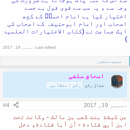
وجہ سے ، یہ سب سے قوی قول ہے جسے
اختیار کیا ہے امام احمدؒ کے کچھ
اصحاب اور امام ابوحنیفہ کے اصحاب کی
ایک جماعت نے (کتاب الاختیارات العلمیۃ
)
Last edited:
دسمبر 19، 2017
R
صہیب منصور
e
a
اسحاق سلفی
c
رکن انتظامیہ
t
فعال رکن
i
o
n
دسمبر 19، 2017
#4
s
:
عن كبشة بنت كعب بن مالك - وكانت تحت
ابن أبي قتادة - أن أبا قتادة، دخل