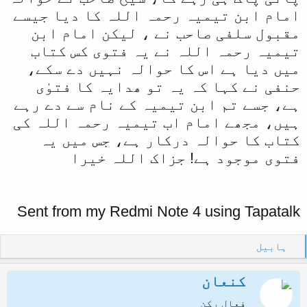
امام ابن تیمیہ رحمہ اللہ کا دیا جیسے
ا
مقبول سلفی صاحب نے ، لیکن امام ابن
تیمیہ رحمہ اللہ نے یہ فتوی کس کتاب
میں دیا ہے اس کا حوالہ نہیں دے سکے،
حنفی نے کہا کہ یہ تو ھدایہ کا فتوٰی
ہے، جسے تم ابن تیمیہ کے نام سے دے رہے
ہیں، مجھے امام اب تیمیہ رحمہ اللہ کی
کتاب کا حوالہ درکار ہے، جس میں یہ
فتوی موجود ہے! جزاک اللہ خیرا
Sent from my Redmi Note 4 using Tapatalk
R
ہابیل
e
a
کنعان
c
t
فعال رکن