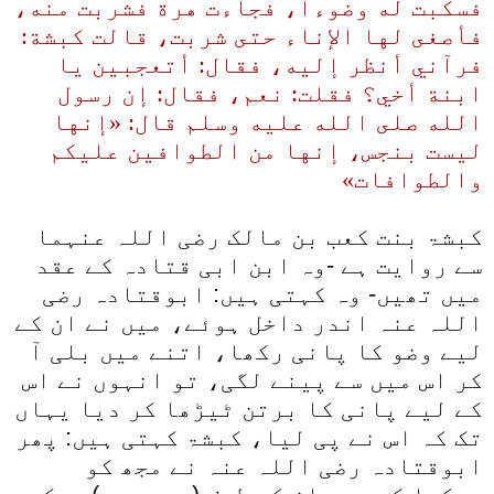
فسكبت له وضوءا، فجاءت هرة فشربت منه،
فأصغى لها الإناء حتى شربت، قالت كبشة:
فرآني أنظر إليه، فقال: أتعجبين يا
ابنة أخي؟ فقلت: نعم، فقال: إن رسول
الله صلى الله عليه وسلم قال: «إنها
ليست بنجس، إنها من الطوافين عليكم
والطوافات»
کبشۃ بنت کعب بن مالک رضی اللہ عنہما
سے روایت ہے -وہ ابن ابی قتادہ کے عقد
میں تھیں- وہ کہتی ہیں: ابوقتادہ رضی
اللہ عنہ اندر داخل ہوئے، میں نے ان کے
لیے وضو کا پانی رکھا، اتنے میں بلی آ
کر اس میں سے پینے لگی، تو انہوں نے اس
کے لیے پانی کا برتن ٹیڑھا کر دیا یہاں
تک کہ اس نے پی لیا، کبشۃ کہتی ہیں: پھر
ابوقتادہ رضی اللہ عنہ نے مجھ کو