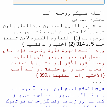
کا حوالہ درکار ہے، جس میں یہ فتوی
موجود ہے! جزاک اللہ خیرا
السلام علیکم ورحمۃ اللہ
محترم بھائی !
امام تقی الدین احمد بن عبدالحلیم ابن
تیمیہ ؒ کا فتوی ان کی دو کتابوں میں
موجود ہے (1) الفتاوى الكبرى لابن تيمية
جلد 5،ص314 (2) اختیارات فقہیہ )
وإذا أكلت الهرة فأرة ونحوها فإذا طال
الفصل طهر فمها بريقها لأجل الحاجة
وهذا أقوى الأقوال واختاره طائفة من
أصحاب أحمد وأبي حنيفة ۔والله أعلم
(الاختيارات الفقهية ص399 )
ترجمہ :
شیخ الاسلام امام ابن تیمیہ ؒ فرماتے
ہیں کہ اگر بلی چوہا یا اس جیسی چیز
کھالے اور زیادہ وقت گزرجائے تو تھوک
سے اس کا منہ پاک ہوجاتا ہے ضرورت کی