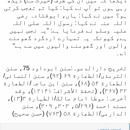
دیکھا کہ میں ان کی طرف (حیرت سے) دیکھ
رہی ہوں تو آپ نے کہا: کیا تم تعجب کرتی
ہو؟ میں نے کہا: ہاں، ابوقتادہ رضی
اللہ عنہ نے کہا: رسول اللہ صلی اللہ
علیہ وسلم نے فرمایا ہے: ”یہ نجس نہیں
ہے، کیونکہ یہ تمہارے اردگرد گھومنے
والوں اور گھومنے والیوں میں سے ہے“
۱؎۔
تخریج دارالدعوہ:سنن ابوداود 75، سنن
الترمذی/الطھارة ۶۹ (۹۲)، سنن النسائی/
الطھارة ۵۴ (۶۸)، سنن ابن ماجہ/الطھارة
۳۲ (۳۶۷)، (تحفة الأشراف: ۱۲۱۴۱)، وقد
أخرجہ: موطا امام مالک/الطہارة ۳(۱۳)،
مسند احمد (۵/۲۹۶، ۳۰۳، ۳۰۹)، سنن
الدارمی/الطھارة ۵۸ (۷۶۳) (حسن صحیح)
R
صہیب منصور