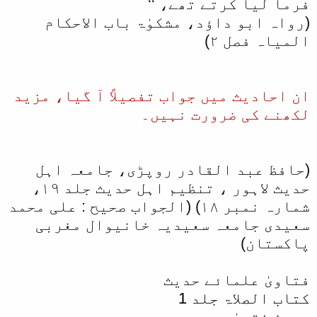
فرما لیا کرتے تھے، ‘‘
(رواہ ابو داؤد، مشکوٰۃ باب الاحکام
المیاہ فصل ۲)
ان احادیث میں جواب تفصیلاً آ گیا، مزید
لکھنے کی ضرورت نہیں۔
(حافظ عبد القادر روپڑی، جامعہ اہل
حدیث لاہور ، تنظیم اہل حدیث جلد ۱۹،
شمارہ نمبر ۱۸) (الجواب صحیح : علی محمد
سعیدی جامعہ سعیدیہ خانیوال مغربی
پاکستان)
فتاویٰ علمائے حدیث
کتاب الصلاۃ جلد 1
محدث فتویٰ