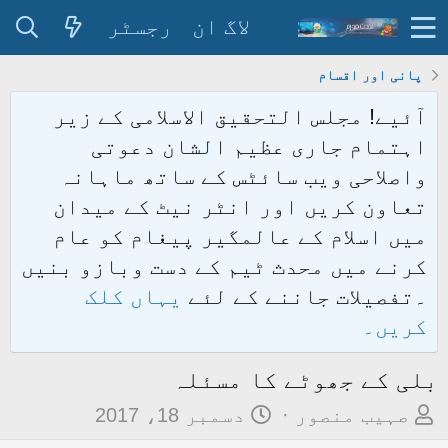
لاگ ان
رجسٹر
پانی اور اقسام
آئیے! مجلس التحقیق الاسلامی کے زیر
اہتمام جاری عظیم الشان دعوتی
واصلاحی ویب سائٹس کے ساتھ ماہانہ
تعاون کریں اور انٹر نیٹ کے میدان
میں اسلام کے عالمگیر پیغام کو عام
کرنے میں محدث ٹیم کے دست وبازو بنیں
۔تفصیلات جاننے کے لئے
یہاں کلک
کریں۔
بلی کے جھوٹے کا مسئلہ
م
ت
صہیب منصور
دسمبر 18، 2017
و
ا