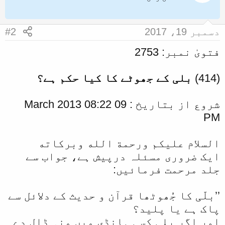
i
o
n
دسمبر 19، 2017
#2
s
:
فتویٰ نمبر: 2753
(414)
بلی کے جھوٹے کا کیا حکم ہے؟
شروع از بتاریخ : 09 March 2013 08:22
PM
السلام عليكم ورحمة الله وبركاته
ایک ضروری مسئلہ درپیش ہے، جواب سے
جلد مرحمت فرمائیں:
’’بلّی کا جُھوٹھا قرآن و حدیث کے دلائل سے
پاک ہے یا پلید؟
اور اگر بلی کسی ہانڈی میں منہ ڈال دے