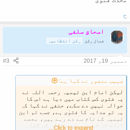
ح
اسحاق سلفی
رکن انتظامیہ
فعال رکن
دسمبر 19، 2017
#3
صہیب منصور نے کہا ہے:
لیکن امام ابن تیمیہ رحمہ اللہ نے
یہ فتوی کس کتاب میں دیا ہے اس کا
حوالہ نہیں دے سکے، حنفی نے کہا کہ
یہ تو ھدایہ کا فتوٰی ہے، جسے تم ابن
تیمیہ کے نام سے دے رہے ہیں، مجھے
امام اب تیمیہ رحمہ اللہ کی کتاب
Click to expand...