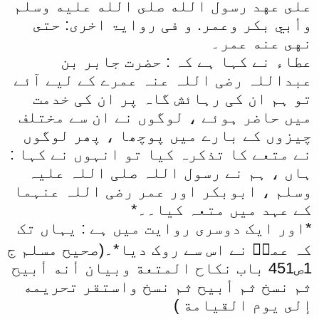
على عهد رسول الله صلى الله عليه وسلم
وأبي بكر وعمر. و فی روایۃ اخری: حتى
نهى عنه عمر۔
عطاء نے کہا ہے کہ : حضرت جابر بن
عبداللہ رضی اللہ عنہ عمرے کے لیے آئے
تو ہم ان کی رہائش گاہ پر ان کی خدمت
میں حاضر ہوئے ، لوگوں نے ان سے مختلف
چیزوں کے بارے میں پوچھا ، پھر لوگوں
نے متعے کا تذکرہ کیا تو انہوں نے کہا :
ہاں ، ہم نے رسول اللہ صلی اللہ علیہ
وسلم ، ابوبکر اور عمر رضی اللہ عنہما
کے عہد میں متعہ کیا۔۔*
*اور ایک دوسری روایت میں ہے : یہاں تک
کہ عمرؓ نے اس سے روک دیا*۔(صحیح مسلم ج
1ص451 باب نكاح المتعة وبيان أنه أبيح
ثم نسخ ثم أبيح ثم نسخ واستقر تحريمه
إلى يوم القيامة )