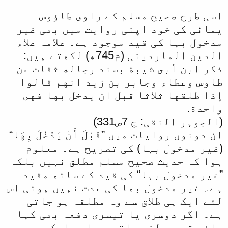
اسی طرح صحیح مسلم کے راوی طاؤوس
یمانی کی خود اپنی روایت میں بھی غیر
مدخول بہا کی قید موجود ہے۔ علامہ علاء
الدین الماردینی (م745ھ) لکھتے ہیں:
ذكر ابن أبى شيبة بسند رجاله ثقات عن
طاوس وعطاء وجابر بن زيد انهم قالوا
إذا طلقها ثلاثا قبل ان يدخل بها فهى
واحدة.
(الجوہر النقی: ج 7ص331)
ان دونوں روایات میں ”قَبْلَ أَنْ يَدْخُلَ بِهَا“
(غیر مدخول بہا) کی تصریح ہے۔ معلوم
ہوا کہ حدیث صحیح مسلم مطلق نہیں بلکہ
”غیر مدخول بہا“ کی قید کے ساتھ مقید
ہے۔ غیر مدخول بھا کی عدت نہیں ہوتی اس
لئے ایک ہی طلاق سے وہ مطلقہ ہو جاتی
ہے۔ اگر دوسری یا تیسری دفعہ بھی کہا
جائے تو وہ لغو جاتی ہے اور ایک ہی