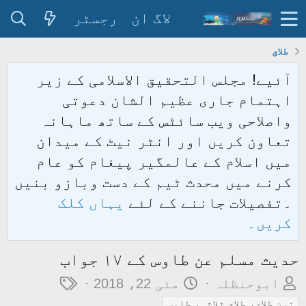
لاگ ان
رجسٹر
طلاق
آئیے! مجلس التحقیق الاسلامی کے زیر
اہتمام جاری عظیم الشان دعوتی
واصلاحی ویب سائٹس کے ساتھ ماہانہ
تعاون کریں اور انٹر نیٹ کے میدان
میں اسلام کے عالمگیر پیغام کو عام
کرنے میں محدث ٹیم کے دست وبازو بنیں
۔تفصیلات جاننے کے لئے
یہاں کلک
کریں۔
حدیث مسلم عن طاوس کے ۱۷ جواب
م
ت
ٹ
ابوحنظلہ
مئی 22، 2018
و
ا
ی
تین طلاق، طلاق ثلاثہ، طاوس