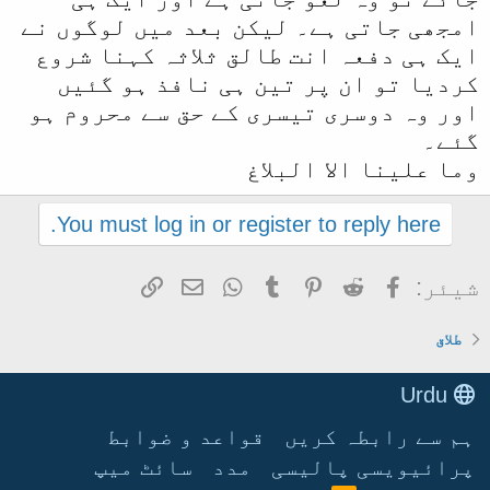
امجھی جاتی ہے۔ لیکن بعد میں لوگوں نے
ایک ہی دفعہ انت طالق ثلاثہ کہنا شروع
کردیا تو ان پر تین ہی نافذ ہو گئیں
اور وہ دوسری تیسری کے حق سے محروم ہو
گئے۔
وما علینا الا البلاغ
You must log in or register to reply here.
Facebook
Reddit
Pinterest
Tumblr
WhatsApp
ای میل
Link
شیئر:
طلاق
Urdu
ہم سے رابطہ کریں
قواعد و ضوابط
پرائیویسی پالیسی
مدد
سائٹ میپ