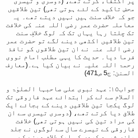
پر اکتفاء کرتے تھے، (دوسری و تیسری
محض تاکید کے لئے ہوتی تھی) تین طلاقیں
جو کہ خلاف سنت ہیں نہیں دیتے تھے۔ یہ
معاملہ حضرت عمر رضی اللہ عنہ کی خلافت
تک چلتا رہا یہاں تک کہ لوگ خلافِ سنت
تین طلاقیں اکٹھی دینے لگے تو حضرت عمر
رضی اللہ عنہ نے ان تین طلاقوں کو نافذ
فرما دیا۔ حدیث کا یہی مطلب امام نووی
رحمۃ اللہ علیہ نے بیان کیا ہے۔(معارف
السنن: ج5 ص471)
جواب۱۵: عہد نبوی علی صاحبہا الصلوٰۃ و
السلام سے لے کر ابتدائے عہد فاروقی تک
لوگ یکجا تین طلاقیں دینے کے بجائے ایک
طلاق دیا کرتے تھے، (دوسری تیسری سے ان
کی مراد تین کی نہیں ہوتی تھی) خلافت
فاروقی کے تیسرے سال سے لوگوں نے جلد
بازی شروع کردی کہ ایک طلاق دینے کے