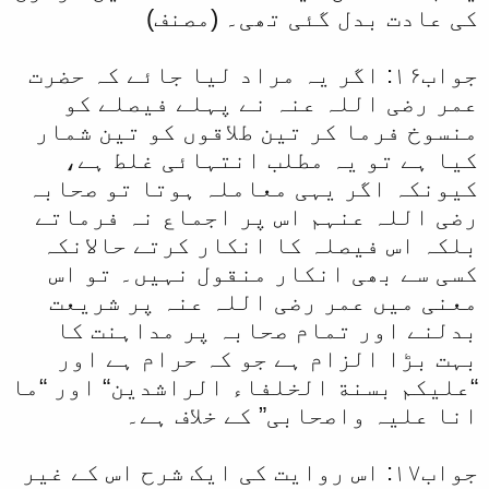
کی عادت بدل گئی تھی۔ (مصنف)
جواب۱۶: اگر یہ مراد لیا جائے کہ حضرت
عمر رضی اللہ عنہ نے پہلے فیصلے کو
منسوخ فرما کر تین طلاقوں کو تین شمار
کیا ہے تو یہ مطلب انتہائی غلط ہے،
کیونکہ اگر یہی معاملہ ہوتا تو صحابہ
رضی اللہ عنہم اس پر اجماع نہ فرماتے
بلکہ اس فیصلہ کا انکار کرتے حالانکہ
کسی سے بھی انکار منقول نہیں۔ تو اس
معنی میں عمر ‫رضی اللہ عنہ پر شریعت
بدلنے اور تمام صحابہ پر مداہنت کا
بہت بڑا الزام ہے جو کہ حرام ہے اور
“علیکم بسنة الخلفاء الراشدین“ اور “ما
انا علیہ واصحابی” کے خلاف ہے۔
جواب۱۷: اس روایت کی ایک شرح اس کے غیر