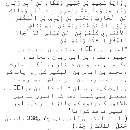
رِوَايَةُ سَعِيدِ بْنِ جُبَيْرٍ وَعَطَاءِ بْنِ أَبِى رَبَاحٍ
وَمُجَاهِدٍ وَعِكْرِمَةَ وَعَمْرِو بْنِ دِينَارٍ وَمَالِكِ
بْنِ الْحَارِثِ وَمُحَمَّدِ بْنِ إِيَاسِ بْنِ الْبُكَيْرِ
وَرُوِّينَاهُ عَنْ مُعَاوِيَةَ بْنِ أَبِى عَيَّاشٍ
الأَنْصَارِىِّ كُلُّهُمْ عَنِ ابْنِ عَبَّاسٍ أَنَّهُ أَجَازَ
الطَّلاَقَ الثَّلاَثَ وَأَمْضَاهُنَّ
*امام بہیقیؒ فرماتے ہیں : سعید بن
جبیر ،عطاء بن ابی رباح ،مجاھد ،
عکرمہ ، عمرو بن دینار ،مالک بن حارث
،محمد بن ایاس بن البکیر کی روایات کو
ہم نے معاویہ بن ابی عیاش انصاری سے
روایت کیا ہے۔ ان تمام کا ابن عباسؓ سے
متعلق یہی کہنا تھا کہ انہوں نے تین
طلاقوں کے وقوع کو جائز قرار دیا اور
انہیں نافذ کرایا*
(السنن الکبریٰ للبیہقی: ج7 ص338 باب مَنْ
جَعَلَ الثَّلاَثَ وَاحِدَةً)