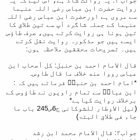
جواب ۱: یہ روائت شاذ ہے، اس لیے کہ یہ
ا
روایت حضرت ابن عباس رضی اللہ عنہما
سے مروی ہے اورحضرت ابن عباس رضی اللہ
عنہما کے جملہ شاگرد آپ سے تین طلاق کا
تین ہونا ہی روایت کرتے ہیں، صرف طاؤس
ایسے ہیں جو مذکورہ روایت نقل کرتے
ہیں۔ تصریحات محققین ملاحظہ ہوں:
قال الامام احمد بن حنبل: كل أصحاب ابن
عباس رووا عنه خلاف ما قال طاوس.
*امام احمد بن حنبلؒ فرماتے ہیں کہ :
ابن عباسؓ سے تمام راویوں نے طاؤوس کے
برخلاف روایت کیاہے*
(نیل الاوطار للشوکانی ج6ص245 باب ما
جاء فی طلاق البتۃ)
جواب۲: قال الامام محمد ابن رشد