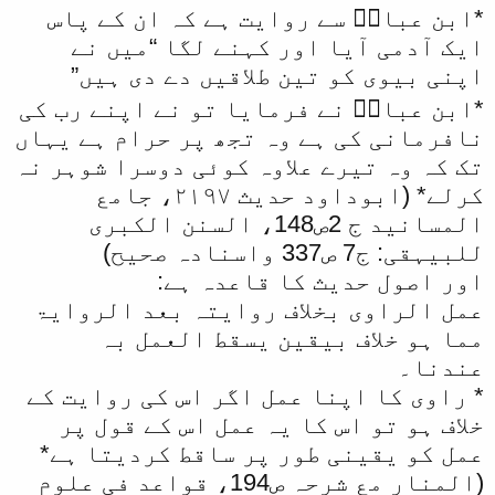
*ابن عباسؓ سے روایت ہے کہ ان کے پاس
ایک آدمی آیا اور کہنے لگا “میں نے
اپنی بیوی کو تین طلاقیں دے دی ہیں”
*ابن عباسؓ نے فرمایا تو نے اپنے رب کی
نافرمانی کی ہے وہ تجھ پر حرام ہے یہاں
تک کہ وہ تیرے علاوہ کوئی دوسرا شوہر نہ
کرلے* (ابوداود حدیث ۲۱۹۷، جامع
المسانید ج 2ص148، السنن الکبری
للبیہقی: ج7 ص337 واسنادہ صحیح)
اور اصول حدیث کا قاعدہ ہے:
عمل الراوی بخلاف روایتہ بعد الروایۃ
مما ہو خلاف بیقین یسقط العمل بہ
عندنا۔
* راوی کا اپنا عمل اگر اس کی روایت کے
خلاف ہو تو اس کا یہ عمل اس کے قول پر
عمل کو یقینی طور پر ساقط کردیتا ہے*
(المنار مع شرحہ ص194، قواعد فی علوم