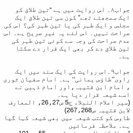
جواب۸۔ اس روایت میں ہے “تین طلاق کو
ایک سمجھتے تھے” کون سی تین طلاق ایک
مجلس و ایک طہر کی یا تین طہر کی؟ اس کی
صراحت نہیں۔ اس لئے یہ غیر صریح ہے۔ اس
عدم صراحت کی وجہ سے کوئی تین طہر کی
تین طلاق دے کر بھی ایک قرار دے سکتا
ہے۔
جواب۹۔اس روایت کی ایک سند میں ایک
راوی’’طاؤس یمانی‘‘ ہے۔ امام سفیان ثوری
، امام ابن قتیبہ،اور امام ذہبی نے
اسے شیعہ قرار دیا ہے۔
(سیر اعلام النبلاء ج5 ص26،27، المعارف
لابن قتیبہ ص267،268)
طاوس کو کتب شیعہ میں بھی شیعہ کہا گیا
ہے۔ ملاحظہ فرمائیں