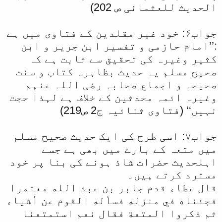
الحدیث للعثمانی ص 202)
جواب۶: خود غیر مقلدین کے فتاوی میں ہے
:’’امام حازمی و تفسیر ابن جریر و ابن
کثیر وغیرہ کی تحقیق سے ثابت ہے کہ
صحیح مسلم یہ حدیث بظاہرہ کتاب و سنت
صحیحہ و اجماع صحابہ رضی اللہ عنہم
وغیرہ ائمہ محدثین کے خلاف ہے لہذا حجت
نہیں‘‘ (فتاوی ثنائیہ ج2 ص219)
جواب۷: اسی طرح کی ایک حدیث صحیح مسلم
میں متعہ کے بارے میں بھی ہے جسے
اہلحدیث حضرات شاذ ہونے کی بنا پر خود
مسترد کرتے ہیں۔
قال عطاء قدم جابر بن عبد الله معتمرا
فجئناه في منزله فسأله القوم عن أشياء
ثم ذكروا المتعة فقال نعم استمتعنا