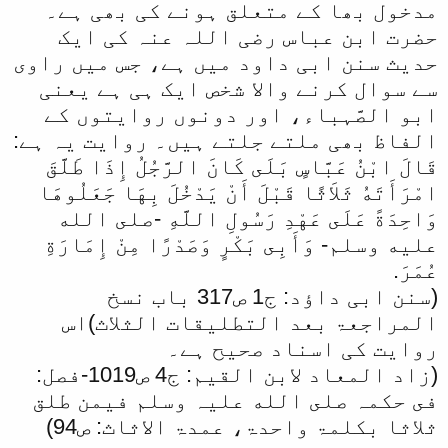
مدخول بھا کے متعلق ہونے کی بھی ہے۔
حضرت ابن عباس رضی اللہ عنہ کی ایک
حدیث سنن ابی داود میں ہے، جس میں راوی
سے سوال کرنے والا شخص ایک ہی ہے یعنی
ابو الصَّہباء، اور دونوں روایتوں کے
الفاظ بھی ملتے جلتے ہیں۔ روایت یہ ہے:
قَالَ ابْنُ عَبَّاسٍ بَلَى كَانَ الرَّجُلُ إِذَا طَلَّقَ
امْرَأَتَهُ ثَلاَثًا قَبْلَ أَنْ يَدْخُلَ بِهَا جَعَلُوهَا
وَاحِدَةً عَلَى عَهْدِ رَسُولِ اللَّهِ -صلى الله
عليه وسلم- وَأَبِى بَكْرٍ وَصَدْرًا مِنْ إِمَارَةِ
عُمَرَ.
(سنن ابی داؤد: ج1 ص317 باب نسخ
المراجعۃ بعد التطليقات الثلاث)اس
روایت کی اسناد صحیح ہے۔
(زاد المعاد لابن القیم: ج4 ص1019-فصل:
فى حكمہ صلى الله علیہ وسلم فیمن طلق
ثلاثا بكلمۃ واحدۃ، عمدۃ الاثاث: ص94)