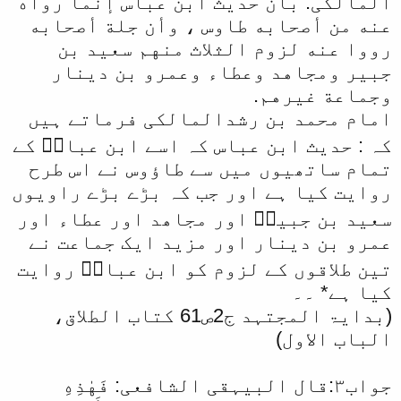
المالکی: بأن حديث ابن عباس إنما رواه
عنه من أصحابه طاوس ، وأن جلة أصحابه
رووا عنه لزوم الثلاث منهم سعيد بن
جبير ومجاهد وعطاء وعمرو بن دينار
وجماعة غيرهم.
امام محمد بن رشدالمالکی فرماتے ہیں
کہ : حدیث ابن عباس کہ اسے ابن عباسؓ کے
تمام ساتھیوں میں سے طاؤوس نے اس طرح
روایت کیا ہے اور جب کہ بڑے بڑے راویوں
سعید بن جبیرؓ اور مجاھد اور عطاء اور
عمرو بن دینار اور مزید ایک جماعت نے
تین طلاقوں کے لزوم کو ابن عباسؓ روایت
کیا ہے* ۔۔
(بدایۃ المجتہد ج2ص61 کتاب الطلاق،
الباب الاول)
جواب۳:قال البیہقی الشافعی: فَهٰذِهِ