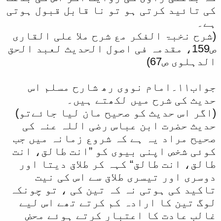
کی تائید کرتی ہو تو نا قابل قبول ہوتی
ہے۔
(شرح نخبۃ الفکر مع شرح ملا علی القاری
ص159، مقدمہ فی اصول الحدیث لعبد الحق
الدہلوی ص67)
جواب۱۱۔امام نووی رھ شارح مسلم اس
حدیث کی شرح میں لکھتے ہیں۔
(اگر اس حدیث کو صحیح مان لیا جائےتو)
حدیث حضرت ابن عباس رضی اللہ عنہ کی
صحیح مراد یہ ہے کہ شروع زمانہ میں جب
کوئی شخص اپنی بیوی کو ”انت طالق، انت
طالق، انت طالق“ کہہ کر طلاق دیتا اور
دوسری اور تیسری طلاق سے اس کی نیت
تاکید کی ہوتی نہ کہ تین کی ، تو چونکہ
لوگ تین کا ارادہ کم کرتے تھے اس لیے
غالب عادت کا اعتبار کرتے ہوئے محض