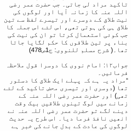
تاکید مراد لی جاتی۔ جب حضرت عمر رضی
اللہ عنہ کا زمانہ آیا اور لوگوں کی
نیت طلاق کے دوسرے اور تیسرے لفظ سے تین
طلاق ہی کی ہوتی تھی، اس لئے اس جملہ کا
جب کوئی استعمال کرتا تو ان کی نیت کی
بناء پر تین طلاقوں کا حکم لگایا جاتا
تھا۔( شرح مسلم للنووی: ج1ص478)
جواب۱۲: امام نووی کا دوسرا قول ملاحظہ
فرمائیں۔
“مراد یہ ہے کہ پہلے ایک طلاق کا دستور
تھا (دوسری اور تیسری محض تاکید کے لئے
تھی) اور حضرت عمر رضی اللہ عنہ کے
زمانے میں لوگ تینوں طلاقیں بیک وقت
دینے لگے تو حضرت عمر رضی اللہ عنہ نے
انھیں نافذ فرما دیا۔ اس طرح یہ حدیث
لوگوں کی عادت کے بدل جانے کی خبر ہے