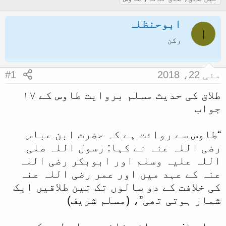
ض
ر
گ
ابوحنظلہ
و
ی
ز
ا
ع
خ
رکن
ک
آ
ا
غ
مئی 22، 2018
#1
آ
ا
طلاق کی حدیث مسلم بروایت طاوس کے ۱۷
غ
ز
جواب
ا
ز
“طاوس سے روائت ہے کہ حضرت ابن عباس
ک
رضی اللہ عنہ نے کہا: رسول اللہ صلی
ر
اللہ علیہ وسلم اور ابوبکر رضی اللہ
ن
عنہ کے عہد میں اور عمر رضی اللہ عنہ
ے
کی خلافت کے دو سالوں تک تین طلاقیں ایک
و
شمار ہوتی تھی”، (مسلم شریف)
ا
ل