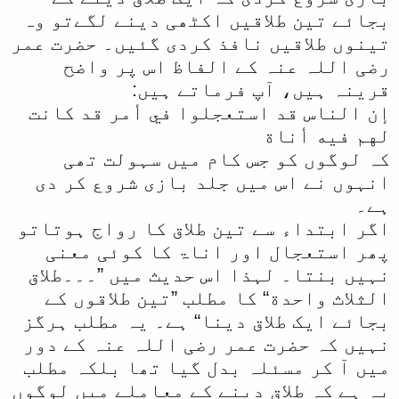
بجائے تین طلاقیں اکٹھی دینے لگےتو وہ
تینوں طلاقیں نافذ کردی گئیں۔ حضرت عمر
رضی اللہ عنہ کے الفاظ اس پر واضح
قرینہ ہیں، آپ فرماتے ہیں:
إن الناس قد استعجلوا في أمر قد كانت
لهم فيه أناة
کہ لوگوں کو جس کام میں سہولت تھی
انہوں نے اس میں جلد بازی شروع کر دی
ہے۔
اگر ابتداء سے تین طلاق کا رواج ہوتاتو
پھر استعجال اور اناۃ کا کوئی معنی
نہیں بنتا۔ لہذا اس حدیث میں ”۔۔۔طلاق
الثلاث واحدة“ کا مطلب ”تین طلاقوں کے
بجائے ایک طلاق دینا“ ہے۔ یہ مطلب ہرگز
نہیں کہ حضرت عمر رضی اللہ عنہ کے دور
میں آ کر مسئلہ بدل گیا تھا بلکہ مطلب
یہ ہے کہ طلاق دینے کے معاملے میں لوگوں