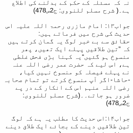
نہ کہ مسئلہ کے حکم کے بدلنے کی اطلاع
ہے۔( شرح مسلم للنووی: ج2ص478)
جواب۱۳: امام مازری رحمۃ اللہ علیہ اس
حدیث کی شرح میں فرماتے ہیں:
حقائق سے بے خبر لوگ یہ گمان کرتے ہیں
کہ ”تین طلاقیں پہلے ایک تھیں، پھر
منسوخ ہو گئیں“یہ کہنا بڑی فحش غلطی
ہے، اس لیے کہ حضرت عمر رضی اللہ عنہ
نے پہلے فیصلہ کو منسوخ نہیں کیا،
-حاشا-اگر آپ منسوخ کرتے تو تمام صحابہ
رضی اللہ عنہم اس کے انکار کے در پے
ضرور ہو جاتے۔۔(شرح مسلم للنووی:
ج2ص478)
جواب۱۴:اس حدیث کا مطلب یہ ہے کہ لوگ
تین طلاقیں دینے کے بجائے ایک طلاق دینے