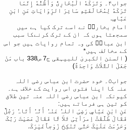
جواب۴۔ وَتَرَكَهُ الْبُخَارِىُّ وَأَظُنُّهُ إِنَّمَا
تَرَكَهُ لِمُخَالَفَتِهِ سَائِرَ الرِّوَايَاتِ عَنِ ابْنِ
عَبَّاسٍ.
امام بخاریؒ نے اسے ترک کیا ہے میں
سمجھتا ہوں کہ ان کے ترک کرنےکا سبب
ابن عباسؓ کی وہ تمام روایات ہیں جو اس
کے مخالف ہیں*
( السنن الکبریٰ للبیہقی ج7 ص338 باب مَنْ
جَعَلَ الثَّلاَثَ وَاحِدَةً)
جواب۵۔ خود حضرت ابن عباس رضی اللہ
عنہ کا اپنا فتوی اس روایت کے خلاف ہے۔
کیونکہ ابن عباس رضی اللہ عنہ تین طلاق
کو تین ہی فرماتے ہیں:
عَنِ ابْنِ عَبَّاسٍ رَضِیَ اللہُ عَنْہُ أَنَّہُ أَتَاہُ رَجُلٌ
فَقَالَ طَلَّقْتُ اِمرَأتِیْ ثَلاَ ثًا فَقَالَ عَصَیْتَ رَبَّکَ
وَحَرُمَتْ عَلَیْکَ حَتّٰی تَنْکِحَ زَوْجاًغَیْرَکَ.