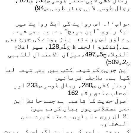
“رجال کشی لابی جعفر طوسی ص55، ص101،
رجال طوسی لابی جعفر طوسی ص94)
جواب۱۰۔ اس روایت کی ایک روایت میں
ایک راوی ’’ابن جریج‘‘ ہے۔ یہ بھی شیعہ
ہے اور اس پر متعہ باز ہونے کی جرح بھی
ہے۔(تذکرۃ الحفاظ ج1ص128، سیر اعلام
النبلاءج5ص497،میزان الاعتدال للذہبی
ج2ص509)
ابن جریج کو شیعہ کتب میں بھی شیعہ لھا
گیا ہے۔ ملاحظہ فرمائیں
‘ رجال کشی ص280، رجال طوسی ص233 اور
اصحاب صادق رقم 162
اصول حدیث کا قاعدہ ہے جسے حافظ ابن
حجر عسقلانی یوں بیان کرتے ہیں:
الا ان روی ما یقوی بدعتہ فیرد علی
المختار.
کہ بدعتی راوی کی روایت اگر اس کی بدعت