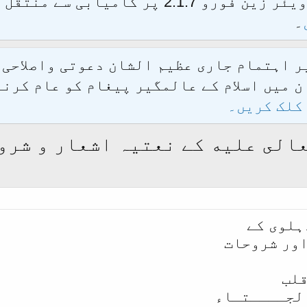
الحمدللہ محدث فورم کو نئےسافٹ ویئر زین فور
۔
یر اہتمام جاری عظیم الشان دعوتی واصلاحی
 میں اسلام کے عالمگیر پیغام کو عام کرنے
کلک کریں۔
عالى علیه کے نعتیہ اشعار و شرو
ہلوی کے
اور شروحات
قلب
لجــــتـاء