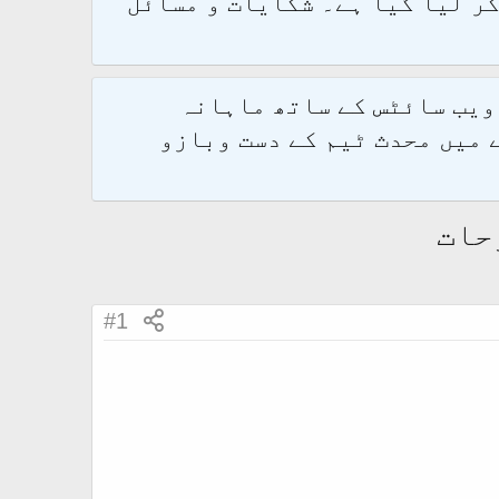
و 2.1.7 پر کامیابی سے منتقل کر لیا گیا ہے۔ شکایات و مسائل
 ویب سائٹس کے ساتھ ماہانہ
 میں محدث ٹیم کے دست وبازو
حات
#1