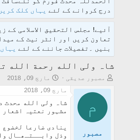
درج کروانے کے لئے
یہاں کلک کریں
آئیے! مجلس التحقیق الاسلامی کے ز
تعاون کریں اور انٹر نیٹ کے میدان
بنیں ۔تفصیلات جاننے کے لئے
یہاں 
شاہ ولی الله رحمة الله ت
م
ت
مصبور صدیقی
مارچ 09، 2018
و
ا
مارچ 09، 2018
ض
ر
م
شاہ ولی الله محدث د
و
ی
مشہور نعتیہ اشعار 
ع
خ
ک
آ
ینادی ضارعا لخضوع 
ا
غ
مصبور
وذل وابــتـھـال وا
آ
ا