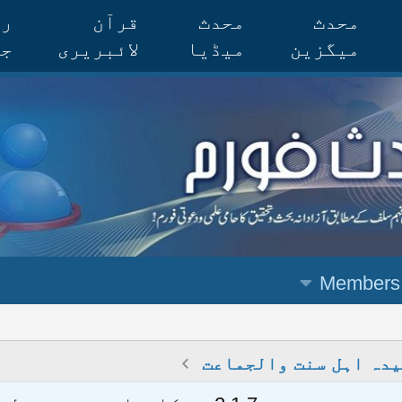
محدث
محدث
قرآن
رس
میگزین
میڈیا
لائبریری
جر
Members
دہ اہل سنت والجماعت