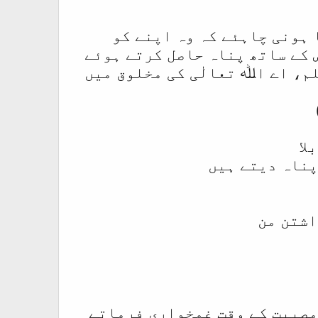
 ہونی چاہئے کہ وہ اپنے کو
 کے ساتھ پناہ حاصل کرتے ہوئے
م، اے اﷲ تعالٰی کی مخلوق میں
لا
پناہ دیتے ہیں
اشتن من
 مصیبت کے وقت غمخواری فرماتے