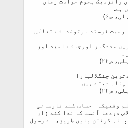
ں رانزدیک ہجوم حوادث زماں
 ہے.
، ص۶)
 رحمت فرستد برتوخدائے تعالٰی
رین مددگار اورجائے امید اور
ں۔
 ص۲۲)
ترین چنگلالہارا
پناہ دیتے ہیں۔
 ص۲۲)
لم وقتیکہ احساس کند نارسائی
ص دردعا آنست کہ ندا کند زار
پناہ گرفتن بایں طریق، اے رسول