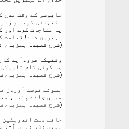
مایوسی کے وقت مدح ک
انتہائی گریہ و زاری
یہ مناجات کرے اور ک
بہترین ذات! قیامت ک
(شرح قصیدہ ہمزیہ، فص
وقتیکہ فرودآید کار 
جب کوئی کام تاریکی 
(شرح قصیدہ ہمزیہ،فصل
بسوئے توست آوردن من
میری جائے پناہ، میر
(شرح قصیدہ ہمزیہ،فصل
جائے دست اندوہگین ا
ہمیں نظر نہیں آتا م