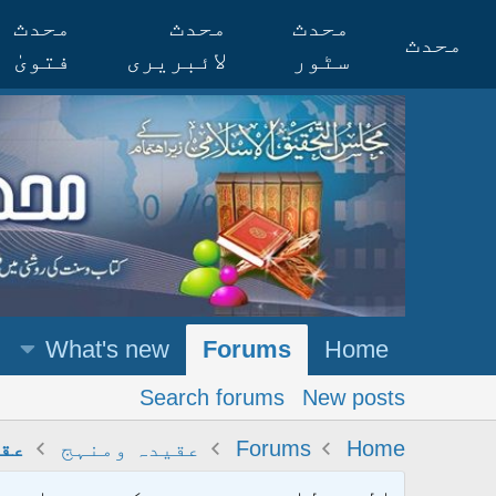
محدث
محدث
محدث
محدث
سٹور
لائبریری
فتویٰ
What's new
Forums
Home
Search forums
New posts
Home
Forums
عقیدہ ومنہج
عقی