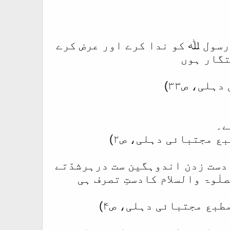
رسول ﷲ کو ندا کرے اور عرض کرے
تگار ہوں
لی، ص۳۳)
ے۔
 مجتبائی دہلی، ص۲)
دست زدن اندوہگین ست درہرشدّتے
ٰوۃ والسلام کادستِ تصرف ہی
بع مجتبائی دہلی، ص۴)