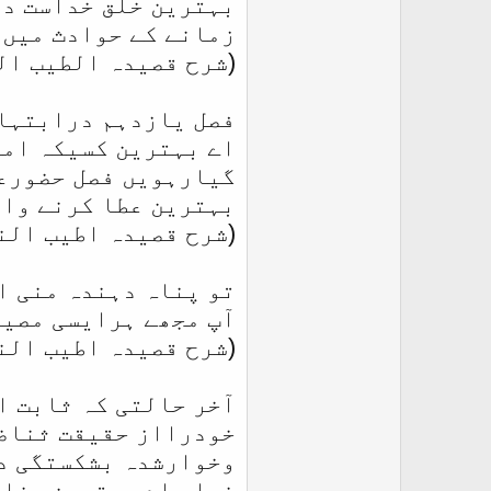
بہترین خلق خداست در
زمانے کے حوادث میں 
(شرح قصیدہ الطیب ال
فصل یازدہم درابتہال
اے بہترین کسیکہ ام
گیارہویں فصل حضورعل
بہترین عطا کرنے وال
(شرح قصیدہ اطیب النغ
تو پناہ دہندہ منی ا
آپ مجھے ہرایسی مصیب
(شرح قصیدہ اطیب النغ
آخر حالتی کہ ثابت ا
خودرااز حقیقت ثناضر
وخوارشدہ بشکستگی دل
خدا، اے بہترین مخل