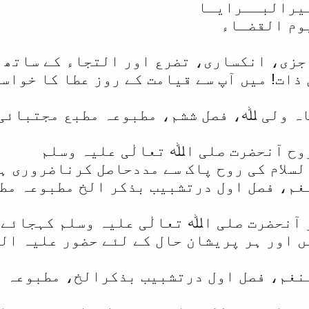
یرالبــرایـا
وم القضـاء
جزی، انکساری، تضرع اور التجاء کے ساتھ 
 ذات! میں آپ سے قیامت کے روز عطا کا خواس
ہ ولی ﷲ، فصل ششم، مطبوعہ مطبع مجتبائی دہ
وح آنحضرت صلی اﷲ تعالٰی علیہ وسلم
لسلام کی روح پاک سے مددحاصل کرناضروری ہ
غم، فصل اول درتشبیب بذکر الخ مطبوعہ مطبع
آنحضرت صلی اﷲ تعالٰی علیہ وسلم کہجائے 
 اور ہر پریشان حال کے لئے حضور علیہ الصل
نغم، فصل اول درتشبیب بذکرالخ، مطبوعہ مط