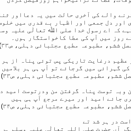
رنے والے کی آخری حالت میں یہ دعااور ثنا
 اور دل جمعی اور اظہار بے قدری میں خلوص
ہے کہ اے رسول خدا صلی اﷲ تعالٰی علیہ وسل
ے روز میں آپ کی عطا کاخواستگار ہوں۔
ل ششم، مطبوعہ مطبع مجتبائی دہلی، ص۳۳)
عظیم درغایت تاریکی پس توئی پناہ از ہر ب
کی گہرائی میں گرجائے تو آپ ہی ہر بلامیں 
 ششم، مطبوعہ مطبع مجتبائی دہلی، ص۳۳)
 وبہ توست پناہ گرفتن من ودرتوست امید د
ی جائے امید اور میرے مرجع آپ ہی ہیں
 ششم، مطبوعہ مطبع مجتبائی دہلی، ص۳۴)
ست در ہر شد تے
گر آں حضرت صلی اللہ تعالٰی علیہ وسلم ہر