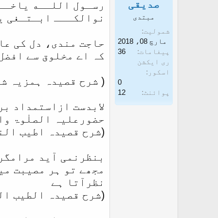
صدیقی
رسـول اللــه یاخــ
غ
ز
نوالکـــ ابـتـغی ی
مبتدی
ا
شمولیت
ز
مارچ 08، 2018
حاجت مندی، دل کی عا
ک
پیغامات
36
کہ اے مخلوق سے افضل
ری ایکشن
ر
اسکور
ن
( شرح قصیدہ ہمزیہ شا
0
ے
پوائنٹ
12
لابدست ازاستمداد بر
و
حضورعلیہ الصلٰوۃ وا
ا
(شرح قصیدہ اطیب الن
ل
ا
بنظرنمی آید مرامگر 
مجھے تو ہر مصیبت میں
نظرآتا ہے
(شرح قصیدہ الطیب ال