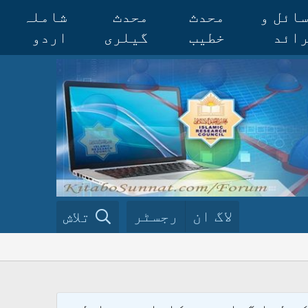
ائل و
محدث
محدث
شاملہ
ائد
خطیب
گیلری
اردو
لاگ ان
رجسٹر
تلاش