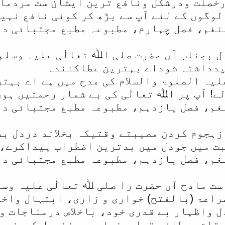
خصلت ودرشکل ونافع ترین ایشان ست مردما
لوگوں کے لئے آپ سے بڑھ کر کوئی نافع نہیں
نغم، فصل چہارم، مطبوعہ مطبع مجتبائی دہلی
 بجناب آں حضرت صلی اﷲ تعالٰی علیہ وسلم
یدداشتہ شوداے بہترین عطاکنندہ
یہ الصلٰوۃ والسلام کی مدح میں ہے اے بہت
ے! آپ پر اﷲ تعالٰی کی بے شمار رحمتیں ہو
م، فصل یازدہم، مطبوعہ مطبع مجتبائی دہلی،
زہجوم کردن مصیبتے وقتیکہ بخلاند دردل بد
ت میں جودل میں بدترین اضطراب پیداکرے، 
م، فصل یازدہم، مطبوعہ مطبع مجتبائی دہلی،
ست مادح آں حضرت را صلی ﷲ تعالٰی علیہ وس
اعۃ (بالفتح) خواری و زاری، ابتہال واخلا
 واظہار بے قدری خود، باخلاص درمناجات و
وقات، عطائے ترامیخواہم روزفیصل کردن