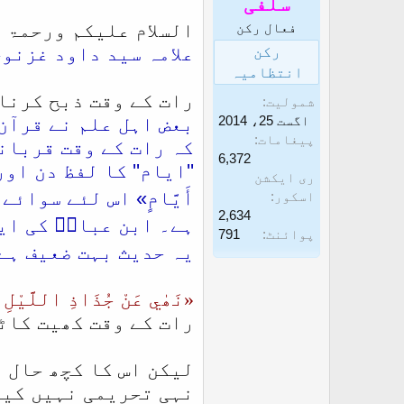
سلفی
السلام علیکم ورحمۃ 
فعال رکن
علامہ سید داود غزنوی
رکن
انتظامیہ
رات کے وقت ذبح کرنا:
شمولیت
اگست 25، 2014
بعض اہل علم نے قرآن
پیغامات
کہ رات کے وقت قربانی
6,372
''ایام'' کا لفظ دن اور ر
ری ایکشن
أَيَّامٍ» اس لئے سوا
اسکور
2,634
ہے۔ ابن عباسؓ کی ایک
پوائنٹ
791
یہ حدیث بہت ضعیف ہے
«نَھٰي عَنْ جُذَاذِ اللَّيْلِ 
رات کے وقت کھیت کاٹ
لیکن اس کا کچھ حال 
نہی تحریمی نہیں کیو