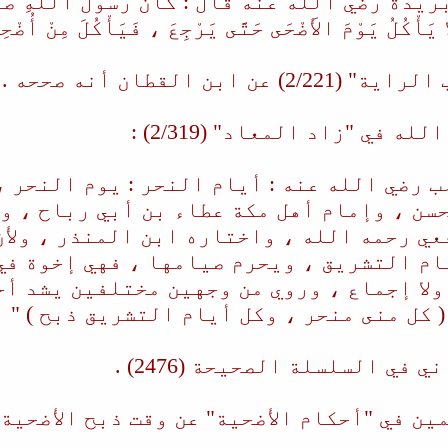
 (22475) عن بُرَيْدَةَ رضي الله عنه قَالَ : كَانَ رَسُولُ اللَّهِ صَل
يَأْكُلُ يَوْمَ الأَضْحَى حَتَّى يَرْجِعَ ، فَيَأْكُلَ مِنْ أُضْحِيّ
بن القطان أنه صححه .
 في "زاد المعاد" (2/319) :
ب رضي الله عنه : أيام النحر : يوم النحر ،
سن ، وإمام أهل مكة عطاء بن أبي رباح ، و
ي رحمه الله ، واختاره ابن المنذر ، ولأن
ام التشريق ، ويحرم صيامها ، فهي إخوة في 
ولا إجماع ، وروي من وجهين مختلفين يشد أح
( كل منى منحر ، وكل أيام التشريق ذبح ) " ا
في السلسلة الصحيحة (2476) .
ن في "أحكام الأضحية" عن وقت ذبح الأضحية 