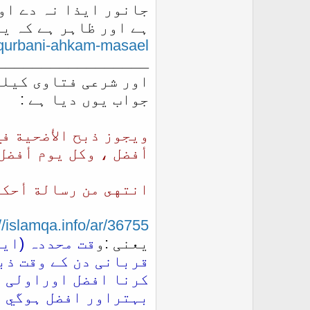
جانور ایذا نہ دے او
ہے اور ظاہر ہے کہ ی
-qurbani-ahkam-masael
ـــــــــــــــــ
اور شرعی فتاوی کیلئے
جواب یوں دیا ہے :​
ويجوز ذبح الأضحية في
أفضل ، وكل يوم أفضل 
انتهى من رسالة أحكا
//islamqa.info/ar/36755
یعنی :و
قت محددہ (ایا
قربانی دن کے وقت ذب
کرنا افضل اوراولی ہ
بہتراور افضل ہوگي ، 