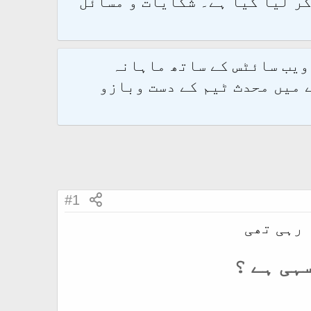
و 2.1.7 پر کامیابی سے منتقل کر لیا گیا ہے۔ شکایات و مسائل
 ویب سائٹس کے ساتھ ماہانہ
 میں محدث ٹیم کے دست وبازو
#1
 رہی تھی
ہی ہے ؟