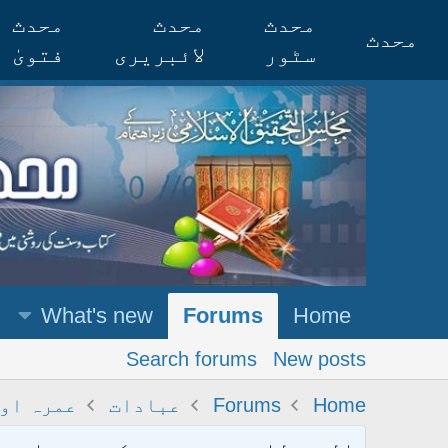
محدث
محدث
محدث
محدث
سٹور
لائبریری
فتویٰ
What's new
Forums
Home
Search forums
New posts
Home
Forums
عبادات
عمرہ اور