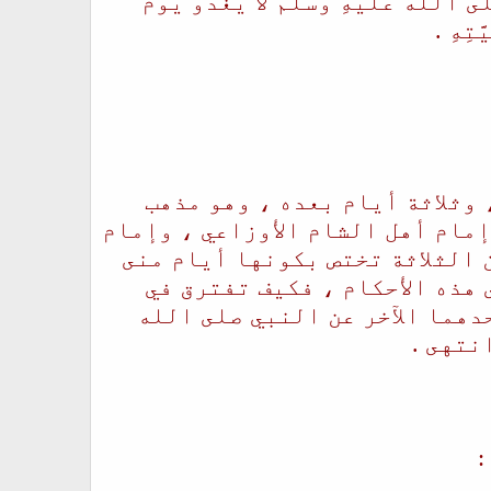
َّى اللَّهُ عَلَيْهِ وَسَلَّمَ لا يَغْدُو يَوْمَ
َتِهِ .
 وثلاثة أيام بعده ، وهو مذهب
إمام أهل الشام الأوزاعي ، وإمام
 الثلاثة تختص بكونها أيام منى
هذه الأحكام ، فكيف تفترق في
دهما الآخر عن النبي صلى الله
نتهى .
: