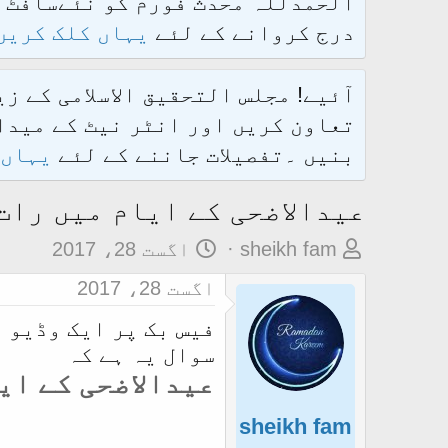
درج کروانے کے لئے
یہاں کلک کریں
آئیے! مجلس التحقیق الاسلامی کے ز
تعاون کریں اور انٹر نیٹ کے میدان
بنیں ۔تفصیلات جاننے کے لئے
یہاں 
عیدالاضحی کے ایام میں رات
م
ت
sheikh fam
اگست 28، 2017
و
ا
اگست 28، 2017
ض
ر
فیس بک پر ایک وڈیو 
و
ی
سوال یہ ہے کہ
ع
خ
عیدالاضحی کے ای
ک
آ
ا
غ
sheikh fam
آ
ا