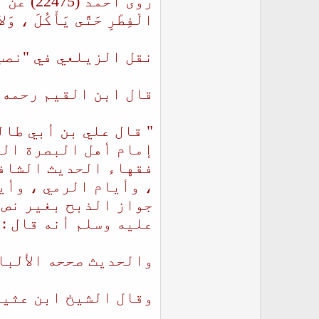
روى أحمد
الْفِطْرِ حَتَّى يَأْكُلَ ، وَلا 
نقل الزيلعي في "نصب الراية" (2/221) عن ا
قال ابن القيم رحمه الله
" قال علي بن أبي طال
إمام أهل البصرة الح
فقهاء الحديث الشافع
، وأيام الرمي ، وأي
جواز الذبح بغير نص 
عليه وسلم أنه قال : 
والحديث صححه الألباني 
وقال الشيخ ابن عثيمي