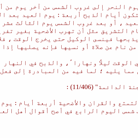
 يوم النحر إلى غروب الشمس من آخر يوم من 
كون أيام الذبح أربعة : يوم العيد بعد الص
عيد ، أو بعد غروب الشمس يوم الثالث عشر لم
م التشريق مثل أن تهرب الأضحية بغير تفريط
يذبحها فينسى الوكيل حتى يخرج الوقت ، فلا
من نام عن صلاة أو نسيها فإنه يصليها إذا 
 الوقت ليلاً ونهارا ً، والذبح في النهار
 مما يليه ؛ لما فيه من المبادرة إلى فعل 
ائمة" (11/406) :
تمتع والقران والأضحية أربعة أيام : يوم 
شمس اليوم الرابع في أصح أقوال أهل العلم