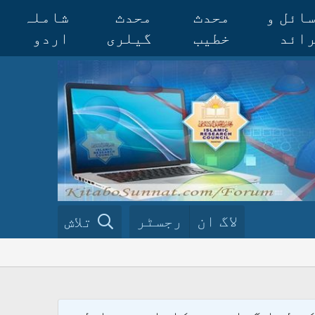
ائل و
محدث
محدث
شاملہ
ائد
خطیب
گیلری
اردو
لاگ ان
رجسٹر
تلاش