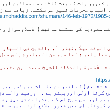
ر کھجور رات کے وقت کاٹنے سے مساکین اور 
ہ اسباب محرمات نہیں ہو سکتے۔ زیادہ سے ز
ine.mohaddis.com/shumara/146-feb-1972/1985
ــــــــــــــــــــــــــــ
 سعودیہ کی مستند سائیٹ (الاسلام سوال و ج
 الوقت ليلاً ونهارا ً، والذبح في النهار
مما يليه ؛ لما فيه من المبادرة إلى فعل 
م الأضحية والذكاة للشيخ محمد ابن عثيمين
https:
م تشریق ) کے اندر دن یا رات میں کسی بھی 
ح کرنا اولی اوربہتر ہے ، اورعید والے دن
ے ، اوراسی طرح اس کے بعدوالے دن میں یعن
کیونکہ اس میں خیروبھلائي کرنے میں سبقت 