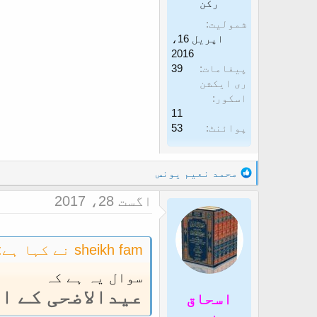
رکن
غ
ز
شمولیت
ا
اپریل 16،
2016
ز
پیغامات
39
ک
ری ایکشن
ر
اسکور
11
ن
پوائنٹ
53
ے
و
R
محمد نعیم یونس
ا
e
ل
اگست 28، 2017
a
ا
c
t
i
sheikh fam نے کہا ہے:
o
سوال یہ ہے کہ
n
s
عیدالاضحی کے ا
اسحاق
: