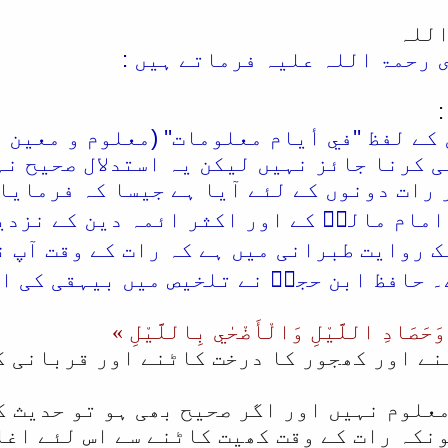
اللہ
 رحمۃ اللہ علیہ فرماتے ہیں :
 کے لفظ ''في أیام معلومات'' (معلوم و معین 
 کرنا جائز نہیں لیکن یہ استدلال صحیح نہی
ات دونوں کے لئے آیا ہے جیسا کہ فرمایا،« فَتَمَت
ئے امام مالکؒ کے اور اکثر ائمہ دین کے نزد
 روایت طبرانی میں ہے کہ رات کے وقت آپ 
۔ حافظ ابن حجرؒ نے تلخیص میں بیہقی کی ای
وَحَصَادِ اللَّيْلِ وَالْأَضْحٰي بِاللَّيْلِ »
نے اور کھجور کا درخت کاٹنے اور قربانی ک
معلوم نہیں اور اگر صحیح بھی ہو تو حدیث ک
نکہ رات کے وقت کھیت کاٹنے سے اس لئے اغلب