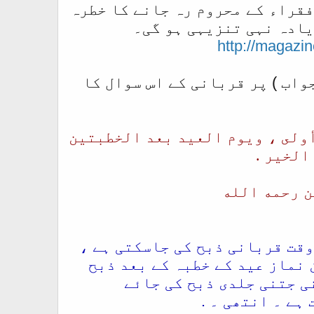
فقراء کے محروم رہ جانے کا خطرہ
یادہ نہی تنزیہی ہو گی۔
http://magaz
واب ) پر قربانی کے اس سوال کا
 أولى ، ويوم العيد بعد الخطبتين
الخير .
 رحمه الله​
وقت قربانی ذبح کی جاسکتی ہے ،
 نماز عید کے خطبہ کے بعد ذبح
ی جتنی جلدی ذبح کی جائے
ہے ۔ انتھی ۔ .