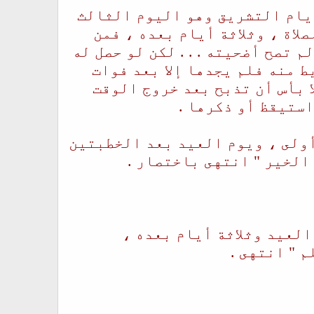
أيام التشريق وهو اليوم الثالث
لاة ، وثلاثة أيام بعده ، فمن
 تصح أضحيته . . . لكن لو حصل له
 منه فلم يجدها إلا بعد فوات
 بأس أن تذبح بعد خروج الوقت
استيقظ أو ذكرها .
 أولى ، ويوم العيد بعد الخطبتين
الخير " انتهى باختصار .
العيد وثلاثة أيام بعده ،
 " انتهى .