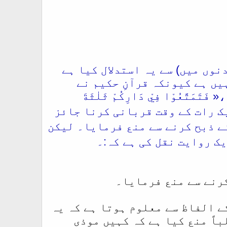
دنوں میں) سے یہ استدلال کیا ہے
ں ہے کیونکہ قرآنِ حکیم نے
َّعُوْا فِيْ دَارِكُمْ ثَلٰثَةَ
یک رات کے وقت قربانی کرنا جائز
نے ذبح کرنے سے منع فرمایا۔ لیکن
ک روایت نقل کی ہے کہ:۔
رنے سے منع فرمایا۔
ے الفاظ سے معلوم ہوتا ہے کہ یہ
اً منع کیا ہے کہ کہیں موذی