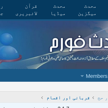
محدث
محدث
قرآن
رس
میگزین
میڈیا
لائبریری
جر
Members
 حج
قربانی اور اقسام