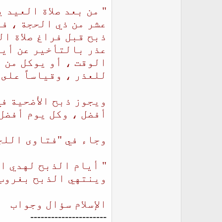
" من بعد صلاة العيد
عشر من ذي الحجة ، فت
ذبح قبل فراغ صلاة ال
عذر بالتأخير عن أيا
الوقت ، أو يوكل من 
للعذر ، وقياساً على 
ويجوز ذبح الأضحية في
أفضل ، وكل يوم أفضل
وجاء في "فتاوى اللجنة الد
" أيام الذبح لهدي ال
وينتهي الذبح بغروب 
الإسلام سؤال وجواب
----------------------