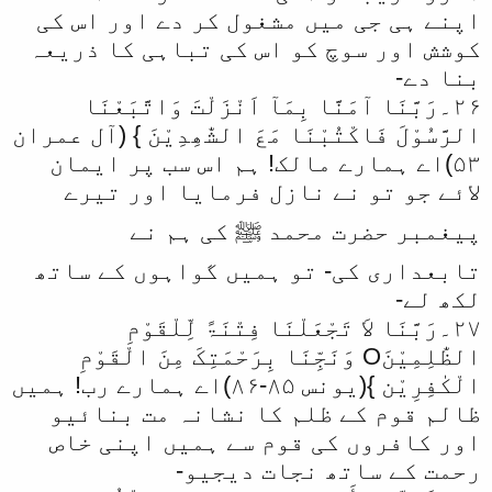
اپنے ہی جی میں مشغول کر دے اور اس کی
کوشش اور سوچ کو اس کی تباہی کا ذریعہ
بنا دے-
۲۶۔رَبَّنَا آمَنَّا بِمَآ اَنْزَلْتَ وَاتَّبَعْنَا
الرَّسُوْلَ فَاکْتُبْنَا مَعَ الشّٰھِدِیْنَ } (آل عمران
۵۳)اے ہمارے مالک! ہم اس سب پر ایمان
لائے جو تو نے نازل فرمایا اور تیرے
پیغمبر حضرت محمد ﷺ کی ہم نے
تابعداری کی- تو ہمیں گواہوں کے ساتھ
لکھ لے-
۲۷۔رَبَّنَا لاَ تَجْعَلْنَا فِتْنَۃً لِّلْقَوْمِ
الظّٰلِمِیْنَO وَنَجِّنَا بِرَحْمَتِکَ مِنَ الْقَوْمِ
الْکٰفِرِیْن }(یونس ۸۵-۸۶)اے ہمارے رب! ہمیں
ظالم قوم کے ظلم کا نشانہ مت بنائیو
اور کافروں کی قوم سے ہمیں اپنی خاص
رحمت کے ساتھ نجات دیجیو-