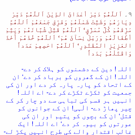
۹۔
اَللّھُمَّ دَمِّرْ أعْدَائَ الدِّیْنَ اَللّھُمَّ دَمِّرْ
دِیَارَھُمْ وَشَتِّتْ شَمْلَھُمْ وَفَرِّقْ جَمْعَھُمْ اَللّھُمَّ
مَزِّقْھُمْ کُلَّ مُمَزَّقٍ‘ اَللّھُمَّ قَتِّلْ شُبَّانَھُمْ وَیَتِّمْ
أطْفَالَھُمْ وَرَمِّلْ نِسَآئَ ھُمْ‘ اَللّھُمَّ خُذْھُمْ أَخْذَ
العَزِیْزِ المُقْتَدِرِ‘ اَللّھُمَّ احْصِھِمْ عَدَداً
وَاقْتَلْھُمْ بَدَداً
اللہ! دین کے دشمنوں کو ہلاک کر دے-
اللہ! ان کے گھروں کو برباد کر دے‘ ان
کے اتحاد کو پارہ پارہ کر دے اور ان کی
جمعیت کو ٹکڑے ٹکڑے کر دے- اے اللہ!
انہیں ہر قسم کی تباہی سے دو چار کر کے
چیر پھاڑ دے- الٰہی! ان کے جوانوں کو
قتل‘ ان کے بچوں کو یتیم اور ان کی
عورتوں کو بیوہ کر دے‘ اے اللہ! ایک
غالب اقتدار والے کی طرح انہیں پکڑ لے-