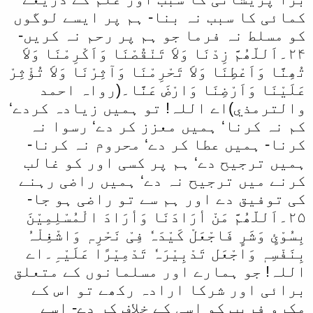
کمائی کا سبب نہ بنا- ہم پر ایسے لوگوں
کو مسلط نہ فرما جو ہم پر رحم نہ کریں-
۲۴۔اَللّھُمَّ زِدْنَا وَلاَ تَنْقُصْنَا وَاَکْرِمْنَا وَلاَ
تُھِنَّا وَاَعْطِنَا وَلاَ تَحْرِمْنَا وَآثِرْنَا وَلاَ تُؤْثِرْ
عَلَیْنَا وَاَرْضِنَا وَارْضَ عَنَّا۔(رواہ احمد
والترمذي)اے اللہ! تو ہمیں زیادہ کردے‘
کم نہ کرنا‘ ہمیں معزز کر دے‘ رسوا نہ
کرنا- ہمیں عطا کر دے‘ محروم نہ کرنا-
ہمیں ترجیح دے‘ ہم پر کسی اور کو غالب
کرنے میں ترجیح نہ دے‘ ہمیں راضی رہنے
کی توفیق دے اور ہم سے تو راضی ہو جا-
۲۵۔اَللّھُمَّ مَنْ أرَادَنَا وَأرَادَ الْمُسْلِمِیْنَ
بِسُوْئٍ وَشَرٍ فَاجْعَلْ کَیْدَہٗ فِیْ نَحْرِہٖ وَاشْغِلْہُ
بِنَفْسِہٖ وَاجْعَل تَدْبِیْرَہٗ تَدْمِیْرًا عَلَیْہِ۔اے
اللہ! جو ہمارے اور مسلمانوں کے متعلق
برائی اور شرکا ارادہ رکھے تو اس کے
مکرو فریب کو اسی کے خلاف کر دے- اسے