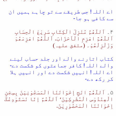
اے اللہ! جس طریقے سے تو چاہے ہمیں ان
سے کافی ہو جا-
۴۔
اَللّھُمَّ مُنْزِلَ الْکِتَابِ سَرِیْعَ الْحِسَابِ
اَللّھُمَّ اھْزِمِ الْاَحْزَابَ. اَللّھُمَّ اھْزِمْھُمْ
وَزَلْزِلْھُمْ۔ (متفق علیہ)
کتاب اتارنے والے اور جلد حساب لینے
والے اللہ! کافر جماعتوں کو شکست دے-
اے اللہ! انہیں شکست دے اور انہیں ہلا
کر رکھ دے-
۵۔
اَللّھُمَّ انْجِ إخْوَانَنَا الْمَسْجُوْنِیْنَ بِسِجْنِ
الْھِنْدُوْس الْمُشْرِکِیْنَ‘ اَللّھُمَّ اِنّا نَسْتَوْدِعُکَ
إخْوَانَنَا الْمَحْصُوْرِیْنَ.