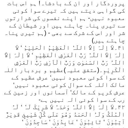
پروردگار اور ان کے بادشاہ! ہم اس بات
کی گواہی دیتے ہیں کہ تیرے سوا کوئی
معبود نہیں- ہم اپنے نفسوں کی شرارتوں
سے تیری پناہ چاہتے ہیں اور شیطان کے
شر اور اس کے شرک سے بھی - (ہم تیری پناہ
چاہتے ہیں)
۴۱۔لاَ اِلٰہَ اِلاَّ اللّہُ الْعَظِیْمُ الْحَلِیْمُ ‘ لاَ
اِلٰہَ اِلاّ اللّہُ رَبُّ الْعَرْشِ الْعَظِیْمِ ‘ لاَ اِلٰہَ اِلاَّ
اللّہُ رَبُّ السّمٰوٰتِ وَرَبُّ الْاَرْضِ رَبُّ الْعَرْشِ
الْکَرِیْمِ۔(متفق علیہ)عظیم و بردبار اللہ
کے سوا کوئی معبود نہیں‘ عرش عظیم کے
مالک اللہ کے سوال کوئی معبود نہیں‘
عرش کریم کے مالک‘ آسمانوں اور زمین کے
رب کے سوا کوئی الہ نہیں ہے-
۴۲۔لاَ اِلٰہَ اِلاَّ اللّہُ وَحْدَہٗ لاَ شَرِیْکَ لَہٗ ‘ لَہُ
الْمُلْکُ وَلَہُ الْحَمْدُ وَھُوَ عَلَی کُلِّ شَیْیئٍ قَدِیْرٌ
آتِبُوْنَ ‘ تَائِبُوْنَ ‘ عَابِدُوْنَ ‘ سَاجِدُوْنَ ‘