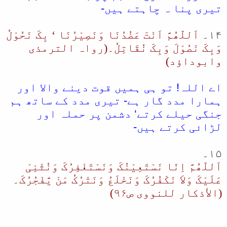
تیری پنا ہ چاہتے ہیں-
۱۴۔
اَللّھُمَّ اَنْتَ عَضُدُنَا وَنَصِیْرُنَا ‘ بِکَ نَحُوْلُ
وَبِکَ نَصُوْلَ وَبِکَ نُقَاتِلُ۔(رواہ الترمذی
وابوداؤد)
اے اللہ! تو ہی ہمیں قوت دینے والا اور
ہمارا مدد گار ہے- تیری مدد کے ساتھ ہم
جنگی حیلے کرتے‘ دشمن پر حملہ اور
لڑائی کرتے ہیں-
۱۵۔
اَللّھُمَّ اِنّا نَسْتَعِیْنُکَ وَنَسْتَغْفِرُکَ وَنُثْنِیْ
عَلَیْکَ وَلاَ نَکْفُرُکَ وَنَخْلَعُ وَنَتْرُکُ مَنْ یَّفْجُرُکَ۔
(الأذکار للنووی ص۹۶)