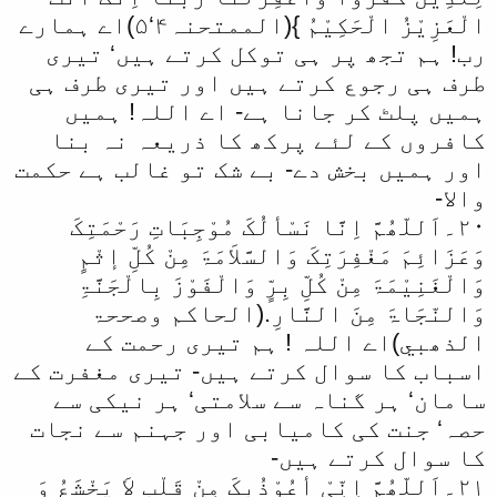
الْعَزِیْزُ الْحَکِیْمُ }(الممتحنہ۴‘۵)اے ہمارے
رب! ہم تجھ پر ہی توکل کرتے ہیں‘ تیری
طرف ہی رجوع کرتے ہیں اور تیری طرف ہی
ہمیں پلٹ کر جانا ہے- اے اللہ! ہمیں
کافروں کے لئے پرکھ کا ذریعہ نہ بنا
اور ہمیں بخش دے- بے شک تو غالب ہے حکمت
والا-
۲۰۔اَللّھُمَّ اِنَّا نَسْألُکَ مُوْجِبَاتِ رَحْمَتِکَ
وَعَزَائِمَ مَغْفِرَتِکَ وَالسَّلاَمَۃَ مِنْ کُلِّ إثْمٍ
وَالْغَنِیْمَۃَ مِنْ کُلِّ بِرٍّ وَالْفَوْزَ بِالْجَنَّۃِ
وَالنّجَاۃَ مِنَ النَّارِ.(الحاکم وصححۃ
الذھبي)اے اللہ ! ہم تیری رحمت کے
اسباب کا سوال کرتے ہیں- تیری مغفرت کے
سامان‘ ہر گناہ سے سلامتی‘ ہر نیکی سے
حصہ‘ جنت کی کامیابی اور جہنم سے نجات
کا سوال کرتے ہیں-
۲۱۔اَللّھُمَّ اِنِّیْ أعُوْذُبِکَ مِنْ قَلْبٍ لاَ یَخْشَعُ وَ