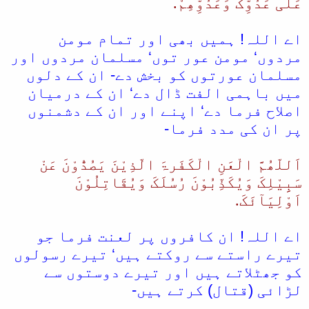
عَلَی عَدُوِّکَ وَعَدُوِّھِمْ.
ا
اے اللہ! ہمیں بھی اور تمام مومن
مردوں‘ مومن عور توں‘ مسلمان مردوں اور
مسلمان عورتوں کو بخش دے- ان کے دلوں
میں باہمی الفت ڈال دے‘ ان کے درمیان
اصلاح فرما دے‘ اپنے اور ان کے دشمنوں
پر ان کی مدد فرما-
اَللّھُمَّ الْعَنِ الْکَفَرۃَ الّذِیْنَ یَصُدُّوْنَ عَنْ
سَبِِیْلِکَ وَیُکَذِّبُوْنَ رُسُلَکَ وَیُقَاتِلُوْنَ
اَوْلِیَآئَکَ.
اے اللہ! ان کافروں پر لعنت فرما جو
تیرے راستے سے روکتے ہیں‘ تیرے رسولوں
کو جھٹلاتے ہیں اور تیرے دوستوں سے
لڑائی (قتال) کرتے ہیں-