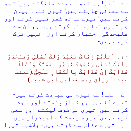
اے اللہ! ہم تجھ سے مدد مانگتے ہیں‘ تجھ
سے معافی چاہتے ہیں‘ تیری ثناء بیان
کرتے ہیں‘ تیرے ساتھ کفر نہیں کرتے اور
جو تیری نافرمانی کرتے ہیں ہم ان سے
علیحدگی اختیار کرتے اور انہیں ترک
کرتے ہیں-
۱۶۔
اَللّھُمَّ إیّاکَ نَعْبُدُ وَلَکَ نُصَلِّیْ وَنَسْجُدُوَ
اِلَیْکَ نَسْعٰی وَنَحْفِدُ نَرْجُوْ رَحْمَتَکَ وَنَخَافُ
عَذَابَکَ اِنَّ عَذَابَکَ بِالْکُفّارِ مُلْحِقٌ.(مصنف
عبدالرزاق ومصنف ابن ابی شیبہ)
اے اللہ! ہم تیری ہی عبادت کرتے ہیں-
تیرے لئے ہی ہم نماز پڑھتے اور سجدہ
کرتے ہیں- تیری ہی طرف لپکتے اور سعی
کرتے ہیں‘ تیری رحمت کے امیدوار ہیں
اور تیرے عذاب سے ڈرتے ہیں- بلاشبہ تیرا