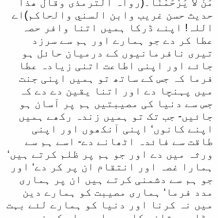
مَنْ لاَ یَرْحَمُنَا۔(رواہ الترمذی وقال ھذا
حدیث حسن غریب وابن السني والحاکم)اے
اللہ! اپنے ڈرکا ہمیں اتنا وافر حصہ
عطا کر دے جو ہمارے اور ہم سے سرزد
تیری نافرمانیوں کے درمیان حائل ہو
جائے اور اپنی اطاعت اتنی زیادہ عطا
فرما کہ جس کے ساتھ تو ہمیں اپنی جنت
میں پہنچا دے اور اتنا یقین دے دے کہ
جس سے دنیا کی مصیبتیں ہم پر آسان ہو
جائیں- جب تک تو ہمیں زندہ رکھے ہمیں
اپنے کانوں‘ اپنی آنکھوں اور اپنی
طاقت سے فائدہ اٹھانے دے- اسے ہم سے
ورثہ میں دے اور جو ہم پر ظلم کرتے ہیں‘
ہمارا غصہ اور انتقام ان پر کر دے‘ اور
جو ہم سے دشمنی کرتے ہیں ان پر ہماری
مدد فرما‘ ہماری مصیبت کو ہمارے دین
میں نہ کرنا اور دنیا کو ہمارے لئے بہت
بڑا پریشانی کا سبب اور علم کے ذریعے