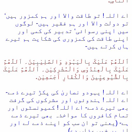
النّاسِ.
اے اللہ! تو طاقت والا اور ہم کمزور ہیں‘
تو دولت والا اور ہم فقیر ہیں- لوگوں
میں اپنی رسوائی‘ تدبیر کی کمی اور
اپنی طاقت کی کمزوری کی شکایت ہم تیرے
ہاں کرتے ہیں-
اَللّھُمَّ عَلَیْکَ بِالْیَہُوْدِ وَالصَّلِیْبِیّنَ۔ اَللّھُمَّ
عَلَیْکَ بِالْھِنْدُوْسِ وَالْمُشْرِکِیْن۔ اَللّھُمَّ عَلَیْکَ
بِالشُّیُوعِیِّینَ وَالْکُفّارِ اَجْمَعِیْن.
اے اللہ! یہودو نصاریٰ کی پکڑ تیرے ذمے-
اے اللہ! ہندوئوں اور مشرکوں کی گرفت
بھی تیرے ذمے- اے اللہ! کمیونسٹوں اور
تمام کافروں کا مواخذہ بھی تیرے ذمے
ہے- (یعنی تو ان سب کو اپنے ذمے لے اور
انہیں خوب عذاب دے)