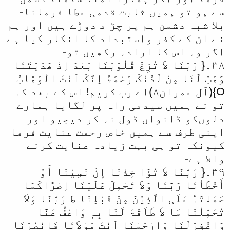
سے ہو تو ہمیں ثابت قدمی عطا فرمانا-
بلا شبہ دشمن ہم پر چڑ ھ دوڑے ہیں اور ہم
نے ان کے کفر واستبداد کا انکار کیا ہے
اگر وہ اس کا ارادہ رکھیں تو-
۳۸۔{ رَبَّنَا لاَ تُزِغْ قُلُوْبَنَا بَعْدَ اِذْ ھَدَیْتَنَا
وَھَبْ لَنَا مِنْ لَدُنْکَ رَحْمَۃً اِنَّکَ اَنْتَ الْوَھَّابُ
O}(آل عمران۸)اے رب کریم! اس کے بعد کہ
تو نے ہمیں سیدھی راہ پر لگایا ہمارے
دلوںکو ڈانواں ڈول نہ کر دیجیو اور
اپنی طرف سے ہمیں خاص رحمت عنایت فرما
کیونکہ تو ہی بہت زیادہ عنایت کرنے
والا ہے-
۳۹۔{ رَبَّنَا لاَ تُؤَا خِذْنَا إنْ نَسِیْنَا أَوْ
أَخْطَأنَا رَبَّنَا وَلاَ تَحْمِلْ عَلَیْنَا اِصْرًاکَمَا
حَمَلتَہٗ عَلَی الَّذِیْنَ مِنْ قَبْلِنَا ط رَبَّنَا وَلاَ
تُحَمِّلْنَا مَا لاَ طَاَقَۃَ لَنَا بِہٖ وَاعْفُ عَنَّا
وَاغْفِرْلَنَا وَارْحَمْنَا اَنْتَ مَوْلاَنَا فَانْصُرْنَا