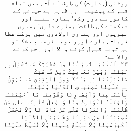
روشنی (ہدایت) کی طرف لے آ- ہمیں تمام
قسم کے پوشیدہ اور ظاہر بے حیائی کے
کاموں سے دور رکھ‘ ہماری سننے اور
دیکھنے کی طاقت‘ ہمارے دلوں‘ ہماری
بیویوں اور ہماری اولادوں میں برکت عطا
فرما- ہمارے اوپر توجہ فرما بے شک تو
ہی توبہ قبول کرنے والا اور رحم کرنے
والا ہے-
۲۳۔اَللّھُمَّ اقْسِمْ لَنَا مِنْ خَشْیَتِکَ مَاتَحُوْلُ بِہٖ
بَیْنَنَا وَبَیْنَ مَعَاصِیْکَ وَمِنْ طَاعَتِکَ
مَاتُبَلِّغُنَا بَہٖ جَنَّتَکَ وَمِنَ الْیَقِیْنِ مَا تُہَوِّنُ
بِہٖ عَلَیْنَا مُصِیْبَاتِ الدُّنْیَا وَمَتِّعْنَا
بِأَسْمَاعِنَا وَاَبْصَارِنَا وَقُوَّتِنَا مَا اَحْیَیْتَنَا
وَاجْعَلْہُ الْوَارِثَ مِنَّا وَاجْعَلْ ثَأرَنَا عَلَی مَنْ
ظَلَمَنَا وَانْصُرْنَا عَلَی مَنْ عَادَانَا وَلاَ تَجْعَلْ
مُصِیْبَتَنَا فِیْ دِیْنِنَا وَلاَ تَجْعَلِ الدُّنْیَا
اَکْبَرَھَمِّنَا وَلاَ مَبْلَغَ عِلْمِنَا وَلاَ تُسَلِّطْ عَلَیْنَا