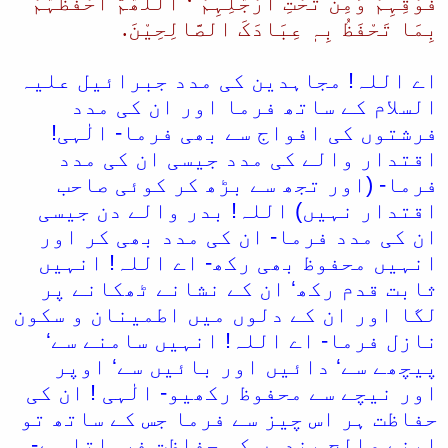
فَوْقِہِمْ وَمِنْ تَحْتِ اَرْجُلِہِمْ ‘ اَللّھُمَّ احْفَظْہُمْ
بِمَا تَحْفَظُ بِہٖ عِبَادَکَ الصَّالِحِیْنَ.
اے اللہ! مجاہدین کی مدد جبرائیل علیہ
السلام کے ساتھ فرما اور ان کی مدد
فرشتوں کی افواج سے بھی فرما- الٰہی!
اقتدار والے کی مدد جیسی ان کی مدد
فرما- (اور تجھ سے بڑھ کر کوئی صاحب
اقتدار نہیں) اللہ! بدر والے دن جیسی
ان کی مدد فرما- ان کی مدد بھی کر اور
انہیں محفوظ بھی رکھ- اے اللہ! انہیں
ثابت قدم رکھ‘ ان کے نشانے ٹھکانے پر
لگا اور ان کے دلوں میں اطمینان و سکون
نازل فرما- اے اللہ! انہیں سامنے سے‘
پیچھے سے‘ دائیں اور بائیں سے‘ اوپر
اور نیچے سے محفوظ رکھیو- الٰہی ! ان کی
حفاظت ہر اس چیز سے فرما جس کے ساتھ تو
اپنے صالح بندوں کی حفاظت فرماتا ہے-