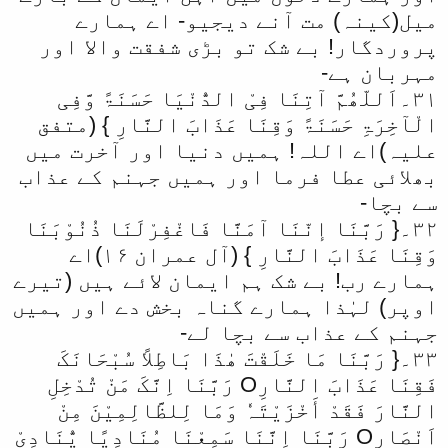
میل(کینہ) مت آنے دیجیو- اے ہمارے
پروردگار! بے شک تو بڑی شفقت والا اور
مہربان ہے-
۳۱۔اَللّھُمَّ آتِنَا فِیْ الدُّنْیَا حَسَنَۃً وَّفِی
الْآخِرَۃِ حَسَنَۃً وَقِنَا عَذَابَ النَّارِ } (متفق
علیہ)اے اللہ! ہمیں دنیا اور آخرت میں
بھلائی عطا فرما اور ہمیں جہنم کے عذاب
سے بچا-
۳۲۔{ رَبَّنَا إنّنَا آمَنَّا فَاغْفِرْلَنَا ذُنُوْبَنَا
وَقِنَا عَذَابَ النَّارِ } (آل عمران ۱۶)اے
ہمارے رب! بے شک ہم ایمان لائے ہیں (تیرے
اوپر) لہٰذا ہمارے گناہ بخش دے اور ہمیں
جہنم کے عذاب سے بچا لے-
۳۳۔{ رَبَّنَا مَا خَلَقْتَ ھٰذَا بَاطِلاً سُبْحَانَکَ
فَقِنَا عَذَابَ النَّارِO رَبَّنَا اِنَّکَ مَنْ تُدْخِلِ
النَّارَ فَقَدْ أَخْزَیْتَہٗ وَمَا لِلظَّالِمِیْنَ مِنْ
اَنْصَارٍO رَبَّنَا اِنَّنَا سَمِعْنَا مُنَادِیًا یُّنَادِیْ