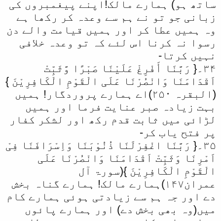
ساتھ ہو) ہمارے مالک!اپنے پیغمبروں کی
زبانی جو تو نے ہم سے وعدہ کر رکھا ہے
وہ ہمیں عطا کر اور ہمیں قیامت والے دن
رسوا نہ کرنا اس لئے کہ تو وعدہ خلافی
نہیں کرتا-
۳۴۔{ رَبَّنَا أَفْرِغْ عَلَیْنَا صَبْرًا وَّثَبِّتْ
اَقْدَامَنَا وَانْصُرْنَا عَلَی الْقَوْمِ الْکَافِرِیْنَ }
(البقرہ ۲۵۰)اے ہمارے پروردگار! ہمیں
بہت زیادہ صبر عنایت فرما اور ہمیں
لڑائی میں ثابت قدم رکھ اور لشکر کفار
پر فتح یاب کر-
۳۵۔{ رَبَّنَا اغْفِرْلَنَا ذُنُوْبَنَا وَاِسْرَافَنَا فِیْ
اَمْرِنَا وَثَبِّتْ اَقْدَامَنَا وَانْصُرْنَا عَلَی
الْقَوْمِ الْکَافِرِیْنَ }(سورۃ آل
عمران۱۴۷)ہمارے مالک! ہمارے گناہ بخش
دے اور جہ ہم سے زیادتی ہوئی ہمارے کام
میں(وہ بھی بخش دے) اور ہمارے پائوں