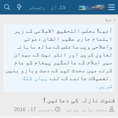
لاگ ان
رجسٹر
دعا
آئیے! مجلس التحقیق الاسلامی کے زیر
اہتمام جاری عظیم الشان دعوتی
واصلاحی ویب سائٹس کے ساتھ ماہانہ
تعاون کریں اور انٹر نیٹ کے میدان
میں اسلام کے عالمگیر پیغام کو عام
کرنے میں محدث ٹیم کے دست وبازو بنیں
۔تفصیلات جاننے کے لئے
یہاں کلک
کریں۔
قنوت نازلہ کی دعائیں !
م
ت
محمد عامر یونس
دسمبر 17، 2016
و
ا