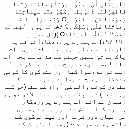
لِلْاِیْمَانِ أَنْ آمِنُوْا بِرَبِّکُمْ فآمَنَّا رَبَّنَا
فَاغْفِرْلَنَا ذُنُوْبَنَا وَکَفِّرْ عَنَّا سَیِّئآتِنَا
وَتَوَفَّنَا مَعَ الْاَبْرَارِO رَبَّنَا وَآتِنَا مَا
وَعَدْتَنَا عَلَی رُسُلِکَ وَلاَ تُخْزِنَا یَوْمَ الْقِیَامَۃِ
اِنَّکَ لاَ تُخْلِفُ الْمِیْعَادَO }(آل عمران
۱۹۱-۱۹۴)اے ہمارے پروردگار! تو نے یہ
کارخانہ بے کار نہیں بنایا- تیری ذات
پاک ہے تو ہمیں جہنم کے عذاب سے بچا- اے
اللہ! جسے تونے دوزخ میں داخل کر دیا‘
اسے تو نے رسوا کیا اور مشرکوں کا کوئی
مددگار نہیں-اے ہمارے رب!ہم نے ایک
منادی کرنے والے کی آواز کو سنا(جو کہہ
رہا تھا) کہ اپنے رب پر ایمان لائو تو ہم
ایمان لے آئے- اے ہمارے پروردگار!
ہمارے گناہ بخش دے اور ہم سے ہماری
برائیاں دور فرما اور نیک لوگوں کے
ساتھ ہمیں موت دے- (ہمارا حشران کے