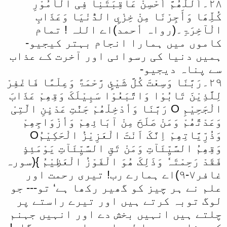
۲۸۔اَللّھُمَّ أَحْسِنْ عَاقِبَتَنِا فِی الْاُمُوْرِ
کُلِّھَا وَأَجِرْنَا مِنْ خِزْيِ الدُّنْیَا وَعَذَابِ
الْآخِرَۃِ۔(رواہ أحمد)اے اللہ ! تمام
کاموں میں ہمارا انجام بہتر کیجیو-
ہمیں دنیا کی رسوائی اور آخرت کے عذاب
سے پناہ دیجیو-
۲۹۔رَبَّنَا وَسِعْتَ کُلَّ شَيْئٍ رَّحْمَۃً وَعِلْمًا فَاغْفِرْ
لِلَّذِیْنَ تَابُوْا وَاتَّبَعُوْا سَبِیْلَکَ وَقِھِمْ عَذَابَ
الْجَحِیْمِ O رَبَّنَا وَأدْخِلْھُمْ جَنّٰتِ عَدْنٍنِ الّتِیْ
وَعَدْتَّھُمْ وَمَنْ صَلَحَ مِنْ آبَائِھِمْ وَأزْوَاجِھِمْ
وَذُرِّیَّاتِھِمْ اِنَّکَ اَنْتَ الْعَزِیْزُ الْحَکِیْمُO
وَقِھِمُ السَّیِّئَآتِ وَمَنْ تَقِ السَّیِّئَآتِ یَوْمَئِذٍ
فَقَدْ رَحِمْتَہٗ وَذَلِکَ ھُوَ الْفَوْزُ الْعَظِیْمُ }(سورہ
غافر۷-۹)اے ہمارے رب! تیری رحمت اور
علم نے ہر چیز کو گھیر رکھا ہے‘ تو--- جو
لوگ توبہ کرتے ہیں اور تیرے راستے پر
چلتے ہیں انہیں بخش دے اور انہیں جہنم