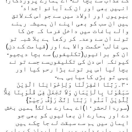
کے عذاب سے بچا لے- اے ہمارے پروردگار!
انہیں بھی اور ان کے آبائو اجداد‘
بیویوں اور اولاد میں سے جو اس کے لائق
ہیں ان سب کو بھی اپنے ان ہمیشہ رہنے
والے باغات میں داخل فرما کہ جن کا
تونے ان سے وعدہ کر رکھا ہے بلا شبہ تو
ہی غالب‘ حکمت والا ہے اور (قیامت کے دن)
ان کو برائیوں(تکلیفوں) سے بچا دیجیو-
کیونکہ اس دن کی تکلیفوںسے جسے تو نے
بچا لیا اس پر تونے بڑا رحم کیا اور
یہی تو بڑی کامیابی ہے-
۳۰۔رَبَّنَا اغْفِرْلَنَا وَلِاِخْوَانِنَا الّذِیْنَ
سَبَقُوْنَا بِالْاِیْمَانِ وَلاَ تَجْعَلْ فِیْ قُلُوْبِنَا غِلاًّ
لِّلَّذِیْنَ آمَنُوا رَبَّنَا اِنَّکَ رَؤُفٌ رَحِیْمٌ}
(سورۃالحشر۱۰)اے ہمارے مالک! ہمیں بخش
دے اور ہمارے ان بھائیوں کو بھی جو
ایمان میں ہم سے سبقت لے جا چکے ہیں
اور ہمارے دلوں میں اہل ایمان کے بارے