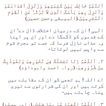
اَللّھُمَّ خَالِفْ بَیْنَ کَلِمَتِھِمْ وَزَلْزِلْ اَقْدَامَھُمْ
وَاَنْزِلْ بِھِمْ بَأسَکَ الّذِیْ لاَ تَرُدُّہٗ عَنِ الْقَوْمِ
الْمُجْرِمِیْنَ.(البیہقی وحصن حصین)
الٰہی ! ان کے درمیان اختلاف ڈال دے‘ ان
کے قدموں کو ڈگمگا دے اور ان پر اپنا
وہ عذاب نازل فرما کہ جسے تو مجرم قوم
سے واپس نہیں لوٹاتا-
۲۔
اَللّھُمَّ اِنّا نَجْعَلُکَ فِیْ نُحُوْرِھِمْ وَنَعُوْذُبِکَ
مِنْ شُرُوْرِھِمْ. (رواہ احمد وابوداؤد)
اے اللہ! ہم تجھی کو ان کے مقابلے میں
کرتے ہیں اور ان کی شرارتوں سے تیری
پناہ چاہتے ہیں-
۳۔
اَللّھُمَّ اکْفِنَا ھُمْ بِمَا شِئْتَ۔(راوہ مسلم)