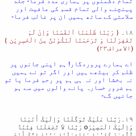
تمام دشمنوں پر ہماری مدد فرما- جلد
پہنچنے والی تمام قسم کی عافیت اور
سلامتی کے ساتھ ہمیں ان پر غالب فرما-
۱۸۔
{ رَبّنَا ظَلَمْنَا اَنْفُسَنَا وَاِنْ لَمْ
تَغْفِرْلَنَا وَ تَرْحَمْنَا لَنَکُوْنَنَّ مِنَ الْخٰسِرِیْن }
(الاعراف۲۳)
اے ہمارے پروردگار! ہم اپنی جانوں پر
ظلم کر بیٹھے ہیں اور اگر تو نے ہمیں
نہ بخشا اور نہ ہی ہم پر رحم فرما یا تو
ہم ضرور خسارہ پانے والوں میں سے ہو
جائیں گے-
۱۹۔رَبَّنَا عَلَیْکَ تَوَکَّلْنَا وَاِلَیْکَ أَنَبْنَا
وَاِلَیْکَ الْمَصِیْرَo رَبَّنَا لاَ تَجْعَلْنَا فِتْنَۃً
لِّلَّذِیْنَ کَفَرُوْا وَاغْفِرْلَنَا رَبَّنَا اِنَّکَ أَنْتَ