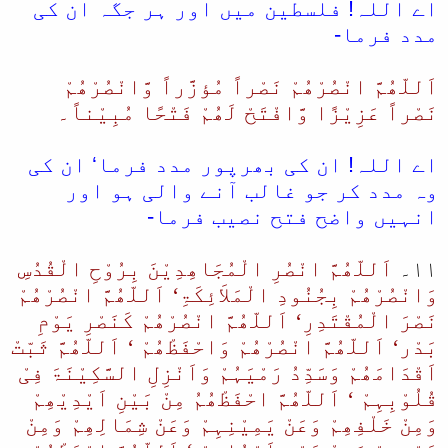
اے اللہ! فلسطین میں اور ہر جگہ ان کی
مدد فرما-
اَللّھُمَّ انْصُرْھُمْ نَصْراً مُؤزَّراً وَّانْصُرْھُمْ
نَصْراً عَزِیْزًا وَّافْتَحْ لَھُمْ فَتْحًا مُبِیْناً۔
اے اللہ! ان کی بھرپور مدد فرما‘ ان کی
وہ مدد کر جو غالب آنے والی ہو اور
انہیں واضح فتح نصیب فرما-
۱۱۔
اَللّھُمَّ انْصُرِ الْمُجَاھِدِیْنَ بِرُوْحِ الْقُدُسِ
وَانْصُرْھُمْ بِجُنُودِ الْمَلاَئِکَۃِ‘ اَللّھُمَّ انْصُرْھُمْ
نَصْرَ الْمُقْتَدِرِ‘ اَللّھُمَّ انْصُرْھُمْ کَنَصْرِ یَوْمِ
بَدْر‘ اَللّھُمَّ انْصُرْھُمْ وَاحْفَظْھُمْ ‘ اَللّھُمَّ ثَبّتْ
اَقْدَامَھُمْ وَسَدِّدُ رَمْیَہُمْ وَاَنْزِلِ السَّکِیْنَۃَ فِیْ
قُلُوْبِہِمْ ‘ اَللّھُمَّ احْفَظْھُمُ مِنْ بَیْنِ اَیْدِیْھِمْ
وَمِنْ خَلْفِھِمْ وَعَنْ یَمِیْنِہِمْ وَعَنْ شِمَالِھِمْ وَمِنْ