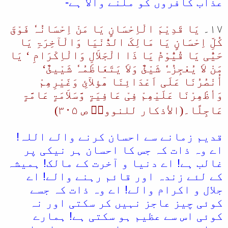
عذاب کافروں کو ملنے والا ہے-
۱۷۔
یَا قَدِیْمَ الْاِحْسَانٍ یَا مَنْ اِحْسَانُہٗ فَوْقَ
کُلِّ اِحْسَانٍ یَا مَالِکَ الدُّنْیَا وَالْآخِرَۃِ یَا
حَیُّی یَا قُیُّوْمُ یَا ذَا الْجَلاَلِ وَالْاِکْرَامِ ‘ یَا
مَنْ لاَ یُعْجِزُہٗ شَيْئٌ وَلاَ یَتَعَاظَمُہٗ شَیْیئٌ‘
أُنْصُرُنَا عَلَی اَعْدَائِنَا ھٓؤلآئِ وَغَیْرِھِمْ
وَأظْھِرْنَا عَلَیْھِمْ فِیْ عَافِیَۃٍ وَّسَلاَمَۃٍ عَامَّۃٍ
عَاجِلًا۔(الأذکار للنوویؒ ص ۳۰۵)
قدیم زمانے سے احسان کرنے والے اللہ!
اے وہ ذات کہ جس کا احسان ہر نیکی پر
غالب ہے! اے دنیا و آخرت کے مالک! ہمیشہ
کے لئے زندہ اور قائم رہنے والے! اے
جلال و اکرام والے! اے وہ ذات کہ جسے
کوئی چیز عاجز نہیں کر سکتی اور نہ
کوئی اس سے عظیم ہو سکتی ہے! ہمارے