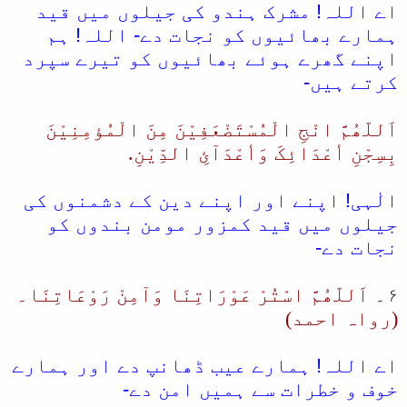
اے اللہ! مشرک ہندو کی جیلوں میں قید
ہمارے بھائیوں کو نجات دے- اللہ! ہم
اپنے گھرے ہوئے بھائیوں کو تیرے سپرد
کرتے ہیں-
اَللّھُمَّ انْجِ الْمُسْتَضْعَفِیْنَ مِنَ الْمُؤمِنِیْنَ
بِسِجْنِ أعْدَائِکَ وَأعْدَآئِ الدِّیْنِ.
الٰہی! اپنے اور اپنے دین کے دشمنوں کی
جیلوں میں قید کمزور مومن بندوں کو
نجات دے-
۶۔
اَللّھُمَّ اسْتُرْ عَوْرَاتِنَا وَآمِنْ رَوْعَاتِنَا۔
(رواہ احمد)
اے اللہ! ہمارے عیب ڈھانپ دے اور ہمارے
خوف و خطرات سے ہمیں امن دے-