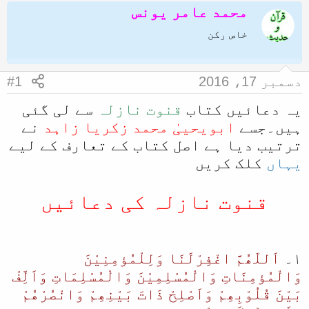
محمد عامر یونس
ض
ر
و
ی
خاص رکن
ع
خ
ک
آ
دسمبر 17، 2016
#1
ا
غ
یہ دعائیں کتاب
قنوت نازلہ
سے لی گئی
آ
ا
ہیں۔جسے
ابویحییٰ محمد زکریا زاہد
نے
غ
ز
ترتیب دیا ہے اصل کتاب کے تعارف کے لیے
ا
یہاں
کلک کریں
ز
ک
قنوت نازلہ کی دعائیں
ر
ن
ے
۱۔
اَللّھُمَّ اغْفِرْلَنَا وَلِلْمُؤمِنِیْنَ
و
وَالْمُؤمِنَاتِ وَالْمُسْلِمِیْنَ وَالْمُسْلِمَاتِ وَاَلِّفْ
ا
بَیْنَ قُلُوْبِھِمْ وَاَصْلِحْ ذَاتَ بَیْنِھِمْ وَانْصُرْھُمْ
ل