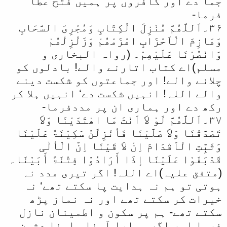
جما دے اور کافروں پر ہمیں فتح عطا
فرما-
۳۶۔اَللَّھُمَّ مُنْزِلَ الْکِتَابِ وَمُجْرِیَ السَّحَابِ
وَھَازِمَ الْاَحْزَابِ اھْزَمْھُمْ وَزَلْزِلْھُمْ
وَانْصُرْنَا عَلَیْھِمْ۔ (رواہ البخاری و
مسلم)اے کتاب اتارنے والے! بادلوں کو
چلانے والے! اور جماعتوں کو شکست دینے
والے اللہ! انہیں شکست دے‘ انہیں ہلا کر
رکھ دے اور ہماری ان پر مددفرما-
۳۷۔اَللَّھُمَّ لَوْ لاَ اَنْتَ مَا اھْتَدَیْنَا وَلاَ
تَصَدَّقْنَا وَلاَ صَلَّیْنَا فَأنْزِلَنْ سَکِیْنَۃً عَلَیْنَا
وَثَبِّتِ الْاَقْدَامَ اِنْ لاَ قَیْنَا اِنّ الْألٰی
قَدْبَغَوْا عَلَیْنَا إذَا أَرَادُوْا فِتْنَۃً أَبَیْنَا۔
(متفق علیہ)اے اللہ! اگر تیری مدد نہ
ہوتی تو ہم نہ ہدایت پا سکتے تھے‘ نہ
خیرات کر سکتے تھے اور نہ نماز پڑھ
سکتے تھے- ہم پر سکون و اطمینان نازل
فرما اور اگر ہمارا آمنا سامنا دشمن