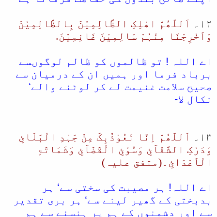
۱۲۔
اَللّھُمَّ اھْلِکِ الظَّالِمِیْنَ بِالظَّالِمِیْنَ
وَاَخْرِجْنَا مِنْہُمْ سَالِمِیْنَ غَانِمِیْنَ.
اے اللہ ! تو ظالموں کو ظالم لوگوںسے
برباد فرما اور ہمیں ان کے درمیان سے
صحیح سلامت غنیمت لے کر لوٹنے والے‘
نکال لا-
۱۳۔
اَللّھُمَّ اِنّا نَعُوْذُبِکَ مِنْ جَہْدِ الْبَلَائِ
وَدَرْکِ الشَّقَآئِ وَسُوْئِ الْقَضَآئِ وَشَمَاتَۃِ
الْاَعْدَائِ۔(متفق علیہ)
اے اللہ! ہر مصیبت کی سختی سے‘ ہر
بدبختی کے گھیر لینے سے‘ ہر بری تقدیر
سے اور دشمنوں کے ہم پر ہنسنے سے ہم