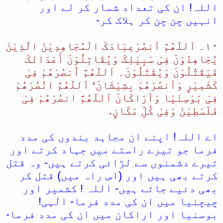
اللہ! ان کی تعداد شمار کر لے اور
انہیں چن چن کر ہلاک کر-
۱۰۔
اَللّھُمَّ اَنصُرْعِبَادَکَ الْمُجَاھِدِیْنَ الّذِیْنَ
یُجَاھِدُوْنَ فِیْ سَبِیْلِکَ وَیُقَاتِلُوْنَ أَعْدَائَکَ
فَیَقْتُلُوْنَ وَیُقْتَلُوْنَ۔ اَللّھُمَّ اُنصُرْھُمْ فِیْ
کَشْمِیْرٍ وَأنصُرْھُمْ بِشِیْشَانَ‘ اَللّھُمَّ انُصُرْھُمْ
فِیْ بَوْسِنْیَا وَأرَاکَانَ اَللّھُمَّ انصُرْھُمْ فِیْ
فَلَسْطِیْنَ وَفِیْ کُلِّ مَکَانٍ.
اے اللہ! اپنے ان مجاہد بندوں کی مدد
فرما جو تیرے راستے میں جہاد کرتے اور
تیرے دشمنوں سے لڑائی کرتے ہیں- وہ قتل
کرتے بھی ہیں اور (اس راہ میں) قتل کر
بھی دئیے جاتے ہیں- اللہ ! کشمیر اور
چیچنیا میں ان کی مدد فرما- الٰہی!
بوسنیا اور اراکان میں ان کی مدد فرما-