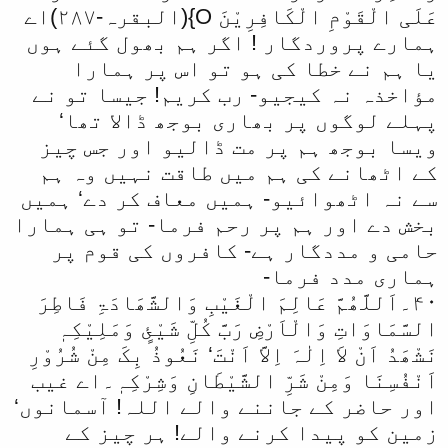
عَلَی الْقَوْمِ الْکَافِرِیْنَ O}(البقرہ-۲۸۷)اے
ہمارے پروردگار ! اگر ہم بھول گئے ہوں
یا ہم نے خطا کی ہو تو اس پر ہمارا
مؤاخذہ نہ کیجیو- رب کریم! جیسا تو نے
پہلے لوگوں پر بھاری بوجھ ڈالا تھا‘
ویسا بوجھ ہم پر مت ڈالیو اور جس چیز
کے اٹھانے کی ہم میں طاقت نہیں وہ ہم
سے نہ اٹھوائیو- ہمیں معاف کر دے‘ ہمیں
بخش دے اور ہم پر رحم فرما- تو ہی ہمارا
حامی و مددگار ہے- کافروں کی قوم پر
ہماری مدد فرما-
۴۰۔اَللَّھُمَّ عَالِمَ الْغَیْبِ وَالشَّھَادَۃِ فَاطِرَ
السَّمَاوَاتِ وَالْاَرْضِ رَبَّ کُلِّ شَيْئٍ وَمَلِیْکِہٖ
نَشْھَدُ اَنْ لاَ اِلٰہَ اِلاَّ اَنْتَ‘ نَعُوذُ بِکَ مِنْ شُرُوْرِ
اَنْفُسِنَا وَمِنْ شَرِّ الشَّیْطَانِ وَشِرْکِہٖ۔اے غیب
اور حاضر کے جاننے والے اللہ! آسمانوں‘
زمین کو پیدا کرنے والے! ہر چیز کے