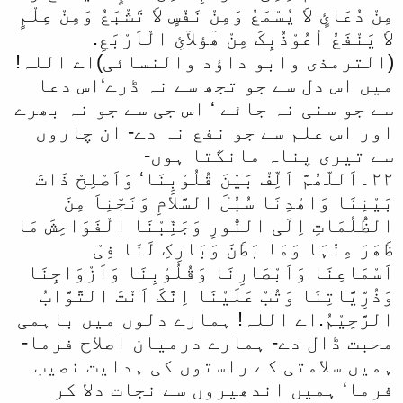
مِنْ دُعَائٍ لاَ یُسْمَعُ وَمِنْ نَفْسٍ لاَ تَشْبَعُ وَمِنْ عِلْمٍ
لاَ یَنْفَعُ أعُوْذُبِکَ مِنْ ھٓؤلآئِ الْاَرْبَعِ.
(الترمذی وابو داؤد والنسائی)اے اللہ!
میں اس دل سے جو تجھ سے نہ ڈرے‘اس دعا
سے جو سنی نہ جائے ‘ اس جی سے جو نہ بھرے
اور اس علم سے جو نفع نہ دے- ان چاروں
سے تیری پناہ مانگتا ہوں-
۲۲۔اَللّھُمَّ اَلِّفْ بَیْنَ قُلُوْبِنَا‘ وَاَصْلِحْ ذَاتَ
بَیْنِنَا وَاھْدِنَا سُبُلَ السَّلاَمِ وَنَجّنِاَ مِنَ
الظُّلُمَاتِ اِلَی النُّورِ وَجَنِّبْنَا الْفَوَاحِشَ مَا
ظَھَرَ مِنْہَا وَمَا بَطَنَ وَبَارِکِ لَنَا فِیْ
اَسْمَاعِنَا وَاَبْصَارِنَا وَقُلُوْبِنَا وَاَزْوَاجِنَا
وَذُرِّیَّاتِنَا وَتُبْ عَلَیْنَا اِنَّکَ اَنْتَ التَّوَّابُ
الرَّحِیْمُ.اے اللہ! ہمارے دلوں میں باہمی
محبت ڈال دے- ہمارے درمیان اصلاح فرما-
ہمیں سلامتی کے راستوں کی ہدایت نصیب
فرما‘ ہمیں اندھیروں سے نجات دلا کر