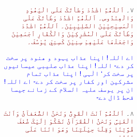
۷۔
اَللّھُمَّ اشْدُدْ وَطأتَکَ عَلَی الْیَھُوْدِ
وَالْھِنْدُوس۔ اَللّھُمَّ اشْدُدْ وَطْأتَکَ عَلَی
الْمَسِیْحِیّیْنَ الصَّلِیْبِیّنَ۔ اَللّھُمَّ اشْدُدْ
وَطَأتَکَ عَلَی الْمُشْرِکِیْنَ وَالْکُفّارِ اَجْمَعِیْنَ
وَاجْعَلْھَا عَلَیْھِمْ سِنِیْنَ کَسِنِيْ یُوْسُفَ۔
اے اللہ! اپنا عذاب یہود و ھنود پر سخت
کر دے- اللہ! اپنا عذاب صلیبی عیسائیوں
پر سخت کر‘ الٰہی ! اپنا عذاب تمام
مشرکین اور کفار پر سخت کر دے- اے اللہ!
ان پر یوسف علیہ السلام کے زمانے جیسا
قحط ڈال دے-
۸۔
اَللّھُمَّ اَنْتَ الْقَوِیُّ وَنَحْنُ الضُّعَفآئُ وَاَنْتَ
الْغَنِیَّ وَنَحْنُ الْفُقَرَآئُ نَشْکُوْ اِلَیْکَ ضُعْفَ
قُوَّتِنَا وَقِلّۃَ حِیْلَتِنَا وَھَوَ انَنَا عَلَی