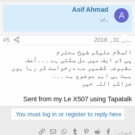
Asif Ahmad
A
رکن
مئی 31، 2018
#5
السلام علیکم شیخ محترم
پی ڈی ایف میں مل سکتی ہے ۔۔۔آصف
مقبوضہ کشمیر سے درخواست کر رہا ہوں
بہت ہی اہم موضوع ہے ۔۔۔
جزاکم اللہ خیر
Sent from my Le X507 using Tapatalk
You must log in or register to reply here.
Facebook
Reddit
Pinterest
Tumblr
WhatsApp
ای میل
Link
شیئر: