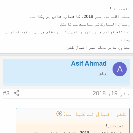
و
ا
الحمدللہ!
مجلۃ الاساتذہ مئی 2018ء کا شمارہ شائع ہو چکا ہے۔
ل
رمضان المبارک کی مناسبت سے ٹائٹل
ا
اساتذۃ کرام، طلبہ اور والدین کے لیے خاص طور پر مفید تعلیمی
رسالہ
معاون مدیر مجلہ ظفر اقبال ظفر
Asif Ahmad
A
رکن
مئی 19، 2018
#3
ظفر اقبال نے کہا ہے:
الحمدللہ!
مجلۃ الاساتذہ مئی 2018ء کا شمارہ شائع ہو چکا ہے۔