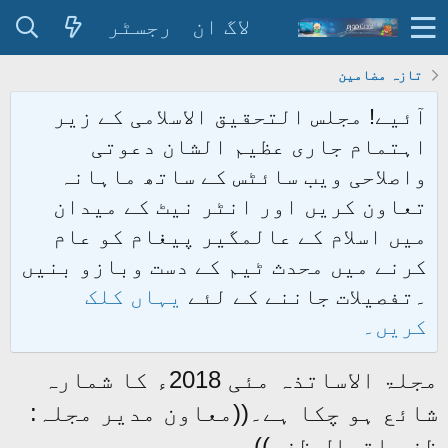
لاگ ان
رجسٹر
تازہ مضامین
آئیے! مجلس التحقیق الاسلامی کے زیر
اہتمام جاری عظیم الشان دعوتی
واصلاحی ویب سائٹس کے ساتھ ماہانہ
تعاون کریں اور انٹر نیٹ کے میدان
میں اسلام کے عالمگیر پیغام کو عام
کرنے میں محدث ٹیم کے دست وبازو بنیں
۔تفصیلات جاننے کے لئے
یہاں کلک
کریں۔
مجلۃ الاساتذہ مئی 2018ء کا شمارہ
شائع ہو چکا ہے۔((معاون مدیر مجلہ:
ظفر اقبال ظفر))