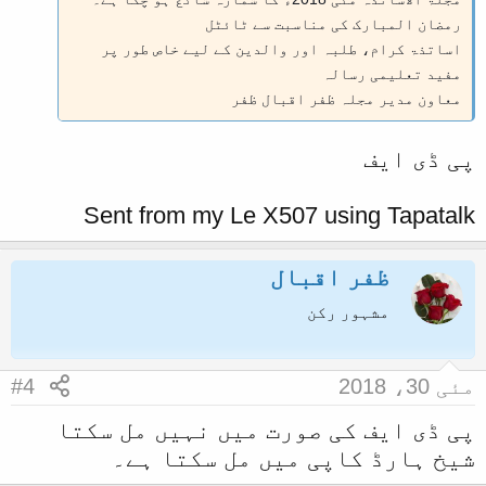
رمضان المبارک کی مناسبت سے ٹائٹل
اساتذۃ کرام، طلبہ اور والدین کے لیے خاص طور پر
مفید تعلیمی رسالہ
معاون مدیر مجلہ ظفر اقبال ظفر
پی ڈی ایف
Sent from my Le X507 using Tapatalk
ظفر اقبال
مشہور رکن
مئی 30، 2018
#4
پی ڈی ایف کی صورت میں نہیں مل سکتا
شیخ ہارڈ کاپی میں مل سکتا ہے۔