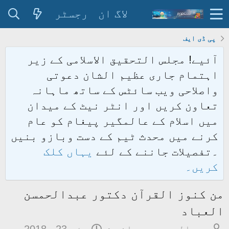
لاگ ان
رجسٹر
پی ڈی ایف
آئیے! مجلس التحقیق الاسلامی کے زیر
اہتمام جاری عظیم الشان دعوتی
واصلاحی ویب سائٹس کے ساتھ ماہانہ
تعاون کریں اور انٹر نیٹ کے میدان
میں اسلام کے عالمگیر پیغام کو عام
کرنے میں محدث ٹیم کے دست وبازو بنیں
۔تفصیلات جاننے کے لئے
یہاں کلک
کریں۔
من کنوز القرآن دکتور عبدالحمسن
العباد
م
ت