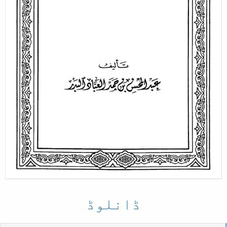
ل
ا
ڈانلوڈ