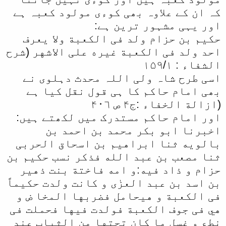
کہ ان کے علاوہ بھی کوءی مولود کعبہ ہے
اور یہی مشہور ترین ہے:
حکیم بن حزام ولد فی الکعبة ولا یعرف
احد ولد فی الکعبة غیره علی الاشهر (شرح
الشفاء : ١۵۹/١
اسی طرح شاہ ولی اللہ محدث دہلوی نے
بھی امام حاکم کا ہی قول نقل کیا ہے
(ازالة الخفاء :ج۴ ص ۴۰٦
اور امام حاکم مستدرک میں لکھتے ہیں:
اخبرنا ابو بکر محمد بن احمد بن
بالويه ثنا ابراهيم بن اسحاق الحربی
ثنا مصعب بن عبد الله فذکر نسب حکیم بن
حزام و ذاد فيه:و امه فاختة بنت ذهير
بن اسد بن عبد العزٰی و کانت ولدت حکیماً
فی الکعبة و هيحامل فضربها المخا ض و
هي فی جوف الکعبة فولدت فيها فحملت فی
نطع و غسل ما کان تحتها من الثیاب عند