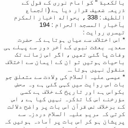
بالکعبة '' کو امام نوری کے قول کے
ذریعہ ضعیف قرار دیا ہے (الجماع
اللطیف : 338 ، بحواله اخبار المکرم
بآخبار المسجد الحرام : 194
تیسری روایت :
* اس اختلاف سے عیاں ہوتاہے کہ حضرت
سعدیہ بعثت نبوی کے آخر دور سے پہلے ہی
وفات پا گئی تھیں ، اگر اس زمانے تک
باحیات ہوتیں تو ان کے ایمان سے اختلاف
منقول نہیں ہوتا ـ
* عیسی علیہ السلام کی ولادت سے متعلق جو
بات اس روایت میں کہی گئی ہے وہ محض
بکواس ہے اور تاریخ کے خلاف ہے کسی
مؤرخنے اس کا تذکرہ نہیں کیا ہے ، اس
کے برخلاف نص قرآن اس بات پر واضح دلالت
کرتی کہ مریم علیہ السلام دردزہ سے
پریشان ہو کر اس بات پر آمادہ ہوئیں کہ