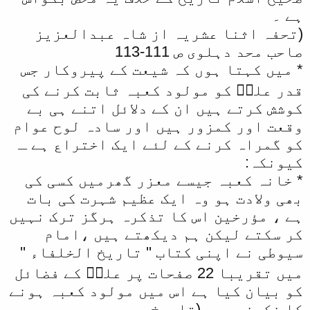
ہے ۔
(تحفہ اثنا عشریہ از شاہ عبدالعزیز
صاحب محد دہلوی ص 111-113
* میں کہتا ہوں کہ شیعت کے پیروکار جس
قدر علیؓ کو مولود کعبہ ثابت کرنے کی
کوشش کرتے ہیں ان کے دلائل اتنے ہی بے
وقعت اور کمزور ہیں اور سادہ لوح عوام
کو گمراہ کرنے کے لئے ایک اختراع ہے ـ
کیونکہ:
* خانہ کعبہ جیسے معزر گھرمیں کسی کی
بھی ولادت ہو وہ ایک عظیم شہرت کی بات
ہے ، مؤرخین اس کا تذکرہ ہرگز ترک نہیں
کر سکتے لیکن ہم دیکھتے ہیں ،امام
سیوطی نے اپنی کتاب '' تاریخ الخلفاء ''
میں تقریبا 22 صفحات پر علیؓ کے فضائل
کو بیان کیا ہے اس میں مولود کعبہ ہونے
کا ذکرنہیں ـ (تاریخ