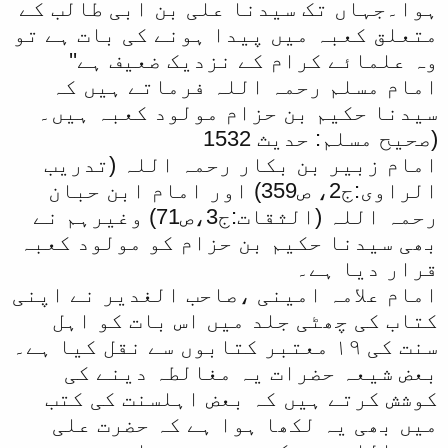
ہوا۔جہاں تک سیدنا علی بن ابی طالب کے
متعلق کعبہ میں پیدا ہونے کی بات ہے تو
وہ علمائے کرام کے نزدیک ضعیف ہے''
امام مسلم رحمہ اللہ فرماتے ہیں کہ
سیدنا حکیم بن حزام مولود کعبہ ہیں۔
(صحیح مسلم: حدیث 1532
امام زبیر بن بکار رحمہ اللہ (تدریب
الراوی:ج2، ص359) اور امام ابن حبان
رحمہ اللہ (الثقات:ج3،ص71) وغیرہم نے
بھی سیدنا حکیم بن حزام کو مولود کعبہ
قرار دیا ہے۔
امام علامہ امینی ،صاحب الغدیر نے اپنی
کتاب کی چھٹی جلد میں اس بات کو اہل
سنت کی ۱۹ معتبر کتابوں سے نقل کیا ہے۔
بعض شیعہ حضرات یہ مغالطہ دینے کی
کوشش کرتے ہیں کہ بعض اہلسنت کی کتب
میں بھی یہ لکھا ہوا ہے کہ حضرت علی