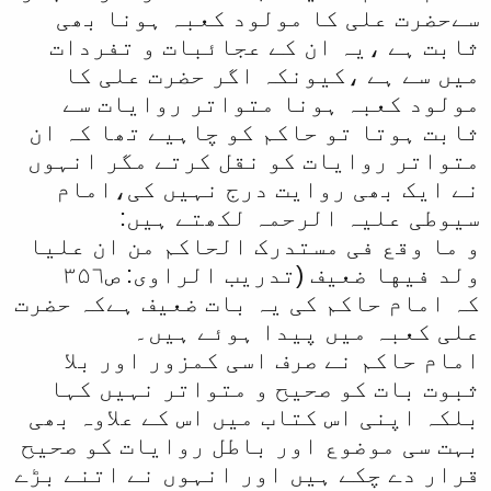
سےحضرت علی کا مولود کعبہ ہونا بھی
ثابت ہے ،یہ ان کے عجائبات و تفردات
میں سے ہے ،کیونکہ اگر حضرت علی کا
مولود کعبہ ہونا متواتر روایات سے
ثابت ہوتا تو حاکم کو چاہیے تھا کہ ان
متواتر روایات کو نقل کرتے مگر انہوں
نے ایک بھی روایت درج نہیں کی،امام
سیوطی علیہ الرحمہ لکھتے ہیں:
و ما وقع فی مستدرک الحاکم من ان علیا
ولد فيها ضعیف (تدریب الراوی: ص۳۵٦
کہ امام حاکم کی یہ بات ضعیف ہےكہ حضرت
علی کعبہ میں پیدا ہوئے ہیں۔
امام حاکم نے صرف اسی کمزور اور بلا
ثبوت بات کو صحیح و متواتر نہیں کہا
بلکہ اپنی اس کتاب ميں اس کے علاوہ بھی
بہت سی موضوع اور باطل روایات کو صحیح
قرار دے چکے ہیں اور انہوں نے اتنے بڑے