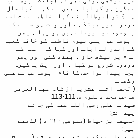
میں بیٹھی ہوئی تھی کہ اچانک ابوطالب
غمگین ہو کر آیا ، میں نے کہا : کیا حال
ہے ؟ تو ابوطالب نے کہا : فاطمہ بنت اسد
دردزہ میں مبتلا ہے اور وقت ہو جانے کے
باوجود بچہ پیدا نہیں ہو رہا ، پھر
ابوطالب اپنی بیوی فاطمہ کو خانہ کعبہ
کے اندر لے آیاـ اور کہا کہ اللہ کے
نام پر بیٹھ جاؤ ، بیٹھ گئی اور پھر
دردزہ شروع ہو گیا ، اور ایک پاکیزہ
بچہ پیدا ہوا جس کا نام ابوطالب نے علی
رکھاـ
‏( تحفہ اثنا عشریہ از شاہ عبدالعزیز
صاحب محد دہلوی ص 111-113
سیدنا علی رضی اللہ عنہ کی جائے
پیدائش:
خلیفہ بن خیاط (متوفی ۲۴۰ ھ ) لکھتے
ہیں:
ولد علی بمکة فی شعب بنی هاشم (تاریخ