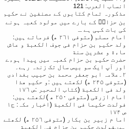
انساب العرب: 121
مذکورہ تمام کتابوں کے مصنفین نے حکیم
بن حزامؓ کے بارے میں مولود کعبہ ہونے
کی بات کہی ہے ـ
امام مسلم (متوفی ۲٦١ ھ) فرماتے ہیں:
ولد حکیم بن حزام فی جوف الکعبة و عاش
ماءة و عشرین سنة
حضرت حکیم بن حزام کعبہ میں پیدا ہوءے
اور آپ ایک سو بیس سال تک زندہ رہے۔
۲۔علامہ ابو جعفر محمد بن حبیب بغدادی
(متوفی ۲۴۵ ھ) لکھتے ہیں :و حکیم هذا
ولد فی الکعبة (کتاب المحبر :ص ١۷٦
امام ازرقی (متوفی ۲۵۰ ھ )لکھتے ہیں:
فولدت حکیما فی الکعبة (اخبار مکہ: ج١
ص ١۷۴
اما م زبیر بن بکار (متوفی ۲۵٦ ھ) لکھتے
ہیںفولدت حکیم بن حزام فی الکعبة