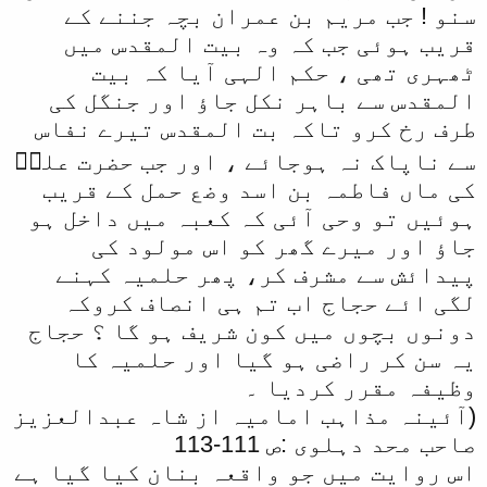
سنو ! جب مریم بن عمران بچہ جننے کے
قریب ہوئی جب کہ وہ بیت المقدس میں
ٹھہری تھی ، حکم الہی آیا کہ بیت
المقدس سے باہر نکل جاؤ اور جنگل کی
طرف رخ کرو تاکہ بت المقدس تیرے نفاس
سے ناپاک نہ ہوجائے ، اور جب حضرت علیؓ
کی ماں فاطمہ بن اسد وضع حمل کے قریب
ہوئیں تو وحی آئی کہ کعبہ میں داخل ہو
جاؤ اور میرے گھر کو اس مولود کی
پیدائش سے مشرف کر، پھر حلمیہ کہنے
لگی ائے حجاج اب تم ہی انصاف کروکہ
دونوں بچوں میں کون شریف ہو گا ؟ حجاج
یہ سن کر راضی ہو گیا اور حلمیہ کا
وظیفہ مقرر کردیا ۔
(آئینہ مذاہب امامیہ از شاہ عبدالعزیز
صاحب محد دہلوی :ص 111-113
اس روایت میں جو واقعہ بنان کیا گیا ہے