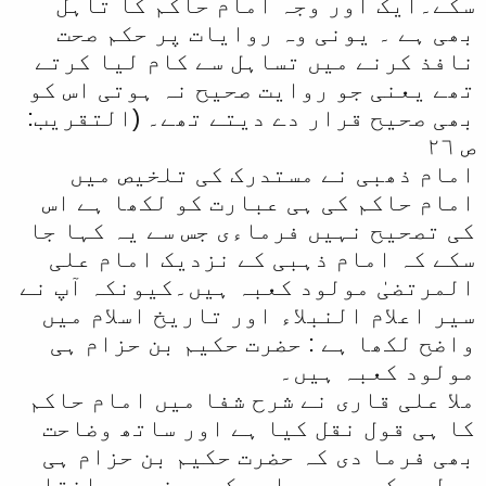
سکے۔ایک اور وجہ امام حاکم کا تاہل
بھی ہے ۔ یونی وہ روایات پر حکم صحت
نافذ کرنے میں تساہل سے کام لیا کرتے
تھے یعنی جو روایت صحیح نہ ہوتی اس کو
بھی صحیح قرار دے دیتے تھے۔ (التقریب:
ص ۲٦
امام ذھبی نے مستدرک کی تلخیص میں
امام حاکم کی ہی عبارت کو لکھا ہے اس
کی تصحیح نہیں فرماءی جس سے یہ کہا جا
سکے کہ امام ذہبی کے نزدیک امام علی
المرتضیٰ مولود کعبہ ہیں۔کیونکہ آپ نے
سیر اعلام النبلاء اور تاریخ اسلام میں
واضح لکھا ہے : حضرت حکیم بن حزام ہی
مولود کعبہ ہیں۔
ملا علی قاری نے شرح شفا میں امام حاکم
کا ہی قول نقل کیا ہے اور ساتھ وضاحت
بھی فرما دی کہ حضرت حکیم بن حزام ہی
مولود کعبہ ہیں اور کوءی نہیں جانتا