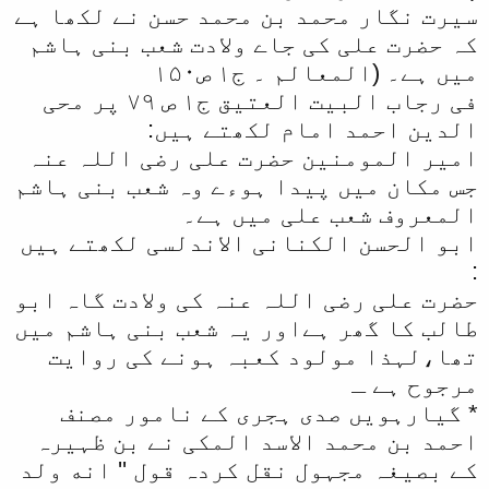
سیرت نگار محمد بن محمد حسن نے لکھا ہے
کہ حضرت علی کی جاے ولادت شعب بنی ہاشم
میں ہے۔ (المعالم ۔ ج١ ص١۵۰
فی رجاب البیت العتیق ج١ ص ۷۹ پر محی
الدین احمد امام لکھتے ہیں:
امیر المومنین حضرت علی رضی اللہ عنہ
جس مکان میں پیدا ہوءے وہ شعب بنی ہاشم
المعروف شعب علی میں ہے۔
ابو الحسن الکنانی الاندلسی لکھتے ہیں
:
حضرت علی رضی اللہ عنہ کی ولادت گاہ ابو
طالب کا گھر ہےاور یہ شعب بنی ہاشم میں
تھا،لہذا مولود کعبہ ہونے کی روایت
مرجوح ہے ـ
* گیارہویں صدی ہجری کے نامور مصنف
احمد بن محمد الاسد المکی نے بن ظہیرہ
کے بصیغہ مجہول نقل کردہ قول '' انه ولد