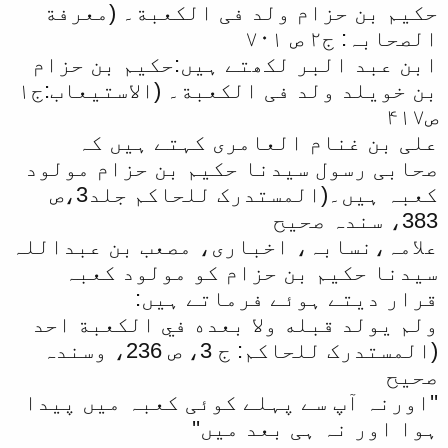
حکیم بن حزام ولد فی الکعبة۔ (معرفة
الصحابہ: ج۲ ص ۷۰١
ابن عبد البر لکھتے ہیں:حکیم بن حزام
بن خویلد ولد فی الکعبة۔ (الاستیعاب:ج١
ص۴١۷
علی بن غنام العامری کہتے ہیں کہ
صحابی رسول سیدنا حکیم بن حزام مولود
کعبہ ہیں۔(المستدرک للحاکم جلد3،ص
383، سندہ صحیح
علامہ،نسابہ، اخباری، مصعب بن عبداللہ
سیدنا حکیم بن حزام کو مولود کعبہ
قرار دیتے ہوئے فرماتے ہیں:
ولم يولد قبله ولا بعده في الكعبة احد
(المستدرک للحاکم: ج 3، ص 236، وسندہ
صحیح
''اورنہ آپ سے پہلے کوئی کعبہ میں پیدا
ہوا اور نہ ہی بعد میں''