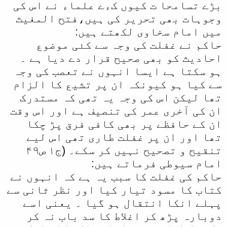
بڑے تسامحا ت کیوں کءے علماء نے اس کی
وجوہات بھی تحریر کی ہیں،فتح المغیث
میں امام سخاوی لکھتے ہیں:
حاکم نے غفلت کی وجہ سے کئی موضوع
احادیث کو بھی صحیح قرار دے دیا ہے ۔
ہو سکتا ہے ایسا انہوں نے تعصب کی وجہ
سے کیا ہو کیونکہ ان پر تشیع کا الزام
تھا لیکن اس کی وجہ یہ تھی کہ مستدرک
ان کی آخری عمر کی تنصیف ہے اور اس وقت
ان کے حافظے پر بھی کافی فرق پڑ چکا
تھا اور ان پر غفلت طاری تھی اس لیے
تنقیح و تصحیح نہیں کر سکے۔ (ج١ ص۴۹
امام سیوطی فرماتے ہیں:
حاکم کی غفلت کا سبب یہ ہے کہ انہوں نے
کتاب کا مسود تیار کیا اور نظر ثانی سے
پہلے انکا انتقال ہو گیا ۔ یعنی اسے
دوبارہ پڑھ کر اغلاط کا سد باب نہ کر