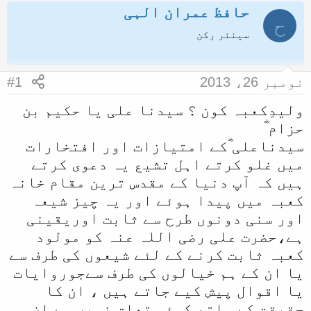
حافظ عمران الہی
ض
ر
ح
و
ی
سینئر رکن
ع
خ
ک
آ
نومبر 26، 2013
#1
ا
غ
وليدِکعبہ کون ؟ سيدنا علی یا حکیم بن
آ
ا
حزام ؓ
غ
ز
سیدناعلی ؓکے امتیازات اور افتخارات
ا
میں غلو کرتے اہل تشیع یہ دعوی کرتے
ز
ہیں کہ آپ دنیا کے مقدس ترین مقام خانہ
ک
کعبہ میں پیدا ہوئے اور یہ چیز شیعہ
ر
اور سنی دونوں طرح سے ثابت اوریقینی
ن
ہے،حضرت علی رضی اللہ عنہ کو مولود
ے
کعبہ ثابت کرنے کے لئے شیعوں کی طرف سے
و
یا ان کے ہم خیالوں کی طرف سےجوروایات
ا
یا اقوال پیش کیے جاتے ہیں ، ان کا
ل
حقیقت کے ساتھ کوئی تعلق نہیں ہے ان