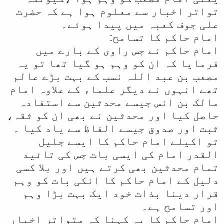
تواتر اخبار سے معلوم ہوا ہے کہ حضرت
علی جوف کعبہ میں پیدا ہوئے۔
امام حاکم کا تسامح:
امام حاکم نے جس راوی کے بارے میں
فرمایا کہ ان کو وہم ہو گیا تھا تو یہ
مصعب بن عبد اللہ نسب کے بہت بڑے عالم
تھے انہوں نے دیگر علماء کے علاوہ امام
مالک بن انس جیسے محدثین سے استفادہ
حاصل کیا اور محدثین نے بھی ان کو ثقہ،
ثبت اور صدوق جیسے الفاظ سے یاد کیا ۔
تو اکیلے امام حاکم کا ایسے جلیل
القدر امام کی ایسی بات جس کی تائید
تمام محدثین بھی کرتے ہیں اور بلا کسی
دلیل کے امام حاکم کا انکی بات کو وہم
قرار دینا بذات خود ایک بہت بڑا وہم
اور تسامح ہے۔
امام حاکم کا یہ کہنا کہ متواتر اخبار