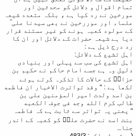
تمام اقوال و دلائل کو محدثین اور
ا
مورخین نے رد کیا ہے ، بلکہ متعدد شیعہ
علماء اور موررخین نے بھی سیدنا علی ؓ
کے مولود کعبہ ہونے کو غیر مستند قرار
دیا ہے شیعہ حضرات کے دلائل اور ان کا
رد درج ذیل ہے :
اہل تشیع کے دلائل:
اہل تشیع کی سب سے پہلی اور بنیادی
دلیل وہ ہے جسے امام حاکم نے حکیم بن
حزامؓ کے حالات کا تذکرہ کرتے ہوئے
لکھا ہے : '' وقد تواترت الاخبار ان فاطمه
بن اسد ولدت امیر المؤمنین علی بن
طالب کرم الله وجه فی جوف الکعبه
'' یعنی یہ تواتر سے ثابت ہے کہ فاطمہ
بنت اسد نے حضرت علیؓ کو کعبہ کے اندر
جناـ
(مستدرك حاكم: 483/3