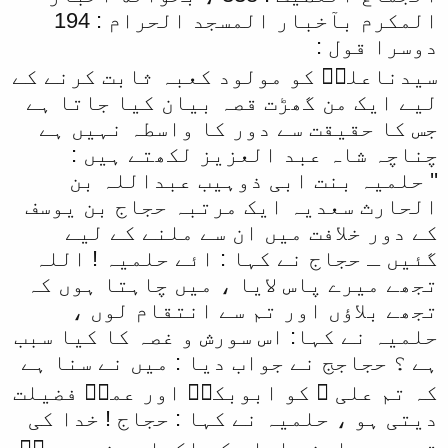
المکرم بآخبار المسجد الحرام : 194
دوسرا قول :
سیدناعلیؓ کو مولود کعبہ ثابت کرنے کے
لیے ایک من گھڑت قصہ بیان کیا جاتا ہے
جس کا حقیقت سے دور کا واسطہ نہیں ہے
چناچہ شاہ عبد العزیز لکھتے ہیں :
'' حلمیہ بنت ابی ذوہیب عبداللہ بن
الحارث سعدیہ ایک مرتبہ حجاج بن یوسف
کے دور خلافت میں ان سے ملنے کے لیے
گئیں ـ حجاج نے کہا : ائے حلمیہ ! اللہ
تجھے میرے پاس لایا ، میں چاہتا ہوں کہ
تجھے بلاؤں اور تم سے انتقام لوں ،
حلمیہ نے کہا: اس سورش و غصہ کا کیا سبب
ہے ؟ حجاجج نے جواب دیا : میں نے سنا ہے
کہ تم علی ؓ کو ابوبکرؓ اور عمرؓ فضیلت
دیتی ہو ، حلمیہ نے کہا : حجاج ! خدا کی