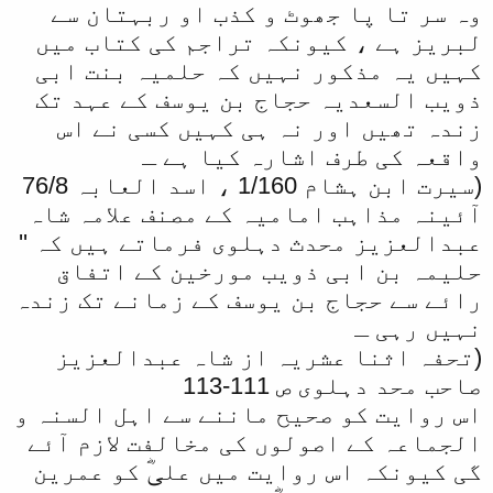
وہ سر تا پا جھوٹ و کذب او ربہتان سے
لبریز ہے ، کیونکہ تراجم کی کتاب میں
کہیں یہ مذکور نہیں کہ حلمیہ بنت ابی
ذویب السعدیہ حجاج بن یوسف کے عہد تک
زندہ تھیں اور نہ ہی کہیں کسی نے اس
واقعہ کی طرف اشارہ کیا ہے ـ
(سیرت ابن ہشام 1/160 ، اسد العابہ 76/8
آئینہ مذاہب امامیہ کے مصنف علامہ شاہ
عبدالعزیز محدث دہلوی فرماتے ہیں کہ ''
حلیمہ بن ابی ذویب مورخین کے اتفاق
رائے سے حجاج بن یوسف کے زمانے تک زندہ
نہیں رہی ـ
(تحفہ اثنا عشریہ از شاہ عبدالعزیز
صاحب محد دہلوی ص 111-113
اس روایت کو صحیح ماننے سے اہل السنہ و
الجماعہ کے اصولوں کی مخالفت لازم آئے
گی کیونکہ اس روایت میں علیؓ کو عمرین