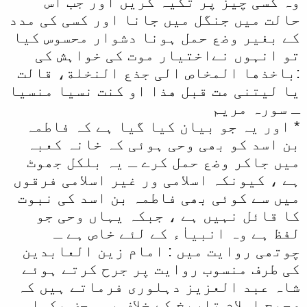
وہ کسی چیز پر تکیہ کریں اور جب اس
حالت میں جنگل میں جانا اور کسی کی مدد
کے بغیر وضع حمل ہونا دشوار محسوس کیا
تو انہوں نےاختیار موت کی خواہش کی
:باخذها المخاص الی جذع النخلة، قالت
یا لیتنی مت قبل هذا او کنت نسیا منسیا
ـ سورہ مریم
* اور یہ جو بیان کیا گیا ہے کہ فاطمہ
بن اسد کو بھی وحی ہوئی کہ خانہ کعبہ
میں جاکر وضع حمل کرے ـ یہ بلکل جھوٹ
ہے ، کیونکہ اسلامی ور غیر اسلامی فرقوں
میں سے کوئی بھی فاطمہ بن اسد کی نبوت
کا قائل نہیں ہے ، جبکہ یہاں وحی جو
لفظ ہے وہ انبیاٰء کے لئے خاص ہے ـ
چوتھی روایت میں : امام زین العابدین
کی طرف منسوب روایت پر جرح کرتے ہوئے
شاہ عبد العزیز دہلوری فرماتے ہیں کہ
صحیح اسلام تاریخ کے خلاف یہ محض بکواس