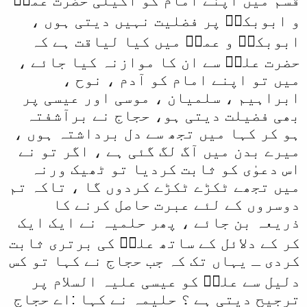
قسم میں اپنے امام کو اکیلی حضرت عمرؓ
و ابوبکرؓ پر فضلیت نہیں دیتی ہوں ،
ابوبکرؓ و عمرؓ میں کیا لیاقت ہے کہ
حضرت علیؓ سے ان کا موازنہ کیا جائے ،
میں تو اپنے امام کو آدم ، نوح ،
ابراہیم ، سلمیان ، موسی اور عیسی پر
بھی فضیلت دیتی ہو، حجاج نے برآشفتہ
ہو کر کہا میں تجھ سے دل برداشتہ ہوں ،
میرے بدن میں آگ لگ گئی ہے ، اگر تو نے
اس دعوٰی کو ثابت کردیا تو ٹھیک ورنہ
میں تجھے ٹکڑے ٹکڑے کردوں گا ، تاکہ تم
دوسروں کے لئے عبرت حاصل کرنے کا
ذریعہ بن جائے ، پھر حلمیہ نے ایک ایک
کر کے دلائل کے ساتھ علیؓ کی برتری ثابت
کردی ـ یہاں تک کہ جب حجاج نے کہا تو کس
دلیل سے علیؓ کو عیسی علیہ السلام پر
ترجیح دیتی ہے ؟ حليمہ نے کہا :اے حجاج