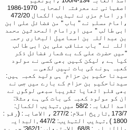
اسد الغابہ 134-100/4 ،ابونعیم
اصفہانی نے معرفتہ الصحابہ 1970-1986
اور امام مزی نے تہذیب الکمال 472/20
،امام مسلم نے '' باب '' من فضائل علی ابن
ابی طالب '' میں اورامام المحدثین محمد
بن عبداللہ بن اسماعیل البخاری رحمہ
اللہ نے '' باب مناقب علی بن ابی طالب
''میں حضرت علی کے بے شمار فضائل ذکر
کیا ہے ، لیکن کہیں بھی کسی نے مولود
کعبہ ہونے کی بات نہیں لکھی ـ
سیدنا حکیم بن حزام ؓ ہی ولید کعبہ ہیں:
سیدناحکیم بن حزام کے بارے میں جس نے
بھی قلم اٹھایا تقریبا سبھی لوگوں نے
ان کو مولود کعبہ کی بات کی ہے ،مثلا:
اسد الغابہ: 58/2 میں ,تہذیب الکمال:
173/7 ,تاریخ اسلام: 277/2 ، الاصابہ: (رقم :
1800 ) ,تہذیب التہذیب: 447/2 ,البدایہ
واالنہایہ: 68/8, الاستیعاب :362/1' جمہرۃ