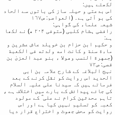
لکھتے ہیں:
اس بدعتی و حیلہ ساز کی باتوں سے الحاد
کی بو آتی ہے۔ (العواصم: ص١٦۷
شیعہ علماء کی گواہی:
رافضی ہشام کلبی (متوفی ۲۰۴ ھ) نے لکھا
ہے:
و حکیم ابن حزام بن خویلد عاش عشرین و
ماءة سنة و کانت امه ولدته فی الکعبة
(جمهرة النسب وهولا ء بنو عبد العزیٰ بن
قصی: ص۷۲
نہج البلاغہ کے شارح علامہ بن ابی
الحدید اس روایت کو نقل کرنے کے بعد
فرماتے ہیں کہ سیدنا علی علیہ السلام
کی جائے پیدائش کے بارے میں اختلاف ہے ،
تاہم محدثین کرام نے علی ؓ کے مولود
کعبہ کو تسلیم نہیں کیا ہے اور اس
روایت کو محض جھوٹ و اختراع قرار دیا