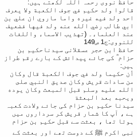
حافظ نووی رحمہ اللہ لکھتے ہیں:
قالوا ولد حكيم في جوف الكعبة ولا يعرف
احد ولد فيه غيره واما ماروي ان علي بن
ابي طالب رضي الله عنه ولد فيها فضعيف
عند العلماء۔ (تهذیب الاسماء واللغات
للنووی:ج1 ص149
حافظ ابن حجر عسقلانی سیدناحکیم بن
حزام ؓ کی جائے پیدائش کے بارے رقم طراز
ہیں:
أن حكيما ولد في جوف الكعبة قال وكان
من سادات قريش وكان صديق النبي صلى
الله عليه وسلم قبل المبعث وكان يوده
ويحبه بعد البعثة
سیدنا حکیم بن حزام کی جائے ولادت کعبہ
ہے ، آپ کا شمار قریش کر سرداروں میں
ہوتا تھا ، بعثت سے قبل حکیم بن حزام
نبی اکرم ﷺ کے دوست تھے اور بعثت کے