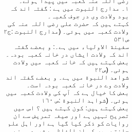
رضی اللہ عنہ کعبہ میں پیدا ہوئے۔
١۔ مدارج النبوت میں ہے : گفتہ اند کہ
بود ولادت وی در جوف کعبہ۔
کہتے ہیں کہ حضرت علی رضی اللہ عنہ کی
ولادت کعبہ میں ہوئی۔ (مدارج النبوت :ج۲
ص۵۳١
سفینة الاولیاء میں ہے۔: و بعضے گفتہ
اند کہ ولادت ایشاں در خانہ کعبہ بودہ۔
بعض کہتے ہیں کہ خانہ کعبہ میں ولادت
ہوئی۔ (ص۲۲
شواھد النبوة میں ہے۔ و بعضے گفتہ اند
ولادت وے در خانہ کعبہ بودہ است۔
بعض کا خیال ہے کہ آپ کی ولادت کعبہ میں
ہوئی۔ (شواہد النبوة :ص ١٦۰
بعض کہتے ہیں: کون کہتے ہیں ؟ اس میں
تصریح نہیں ہے اور صیغہ تمریض سے ان
روایات کو ذکر کیا گیا ہے اور اہل علم
جانتے ہیں کہ ان الفاظ سے شروع ہونے