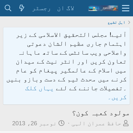
لاگ ان
رجسٹر
اہل تشیع
آئیے! مجلس التحقیق الاسلامی کے زیر
اہتمام جاری عظیم الشان دعوتی
واصلاحی ویب سائٹس کے ساتھ ماہانہ
تعاون کریں اور انٹر نیٹ کے میدان
میں اسلام کے عالمگیر پیغام کو عام
کرنے میں محدث ٹیم کے دست وبازو بنیں
۔تفصیلات جاننے کے لئے
یہاں کلک
کریں۔
مولود کعبہ کون؟
م
ت
حافظ عمران الہی
نومبر 26، 2013
و
ا