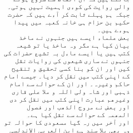
والی روایت کی کوءی اہمیت نہیں ہوتی۔
جبکہ ہم پہلے ثابت کر آءے ہیں کہ حضرت
حکیم بن حزام ہی خانہ کعبہ میں پیدا
ہوءے ہیں۔
بعض علماء ایسے ہیں جنہوں نے ماخذ
بیان کیا ہے مگر وہ ماخذ یا تو شیعہ
کتب ہیں یا ایسے ماءل بہ تشیع حضرات کی
جنہوں نے ساری شیعوں کی روایات نقل
کیں اور ان کو بنا کسی تحقیق و تنقیح
کے اپنی کتب میں نقل کر دیا۔ جیسے امام
حاکم وغیرہ۔ اور ان کے حوالے سے امام
ذہبی اور شاہ ولی اللہ و ملا علی قاری
وغیرھم عبارت اپنی کتب میں نقل کر دی
اور بعض نے مروج الذھب اور فصول
المھمہ کے حوالے سے نقل کیا ہے۔
اور آخر میں رہ گیا مسعودی کا حوالہ تو
وہ بھی بلا سند ہے ابن العربی الاندلسی