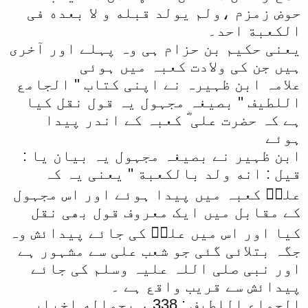
حوض زمزم ،ولم یولد قبله و لا بعده فی
الکعبة احد۔
یعنی حکیم بن حزام ہی وہ پہلے اور آخری
ہیں جن کی ولادت کعبہ میں ہوئی
علامہ ابن ظہیرہ نے اپنی کتاب '' الجامع
اللطیف '' بصیغہ مجہول یہ قول نقل کیا
ہے کہ حضرت علی ؓ کعبہ کے اندر پیدا
ہوئے
ابن ظہیر نے بصیغہ مجہول یہ بیان یا :
قیل : انه ولد بالکعبة '' یعنی یہ کہ
علیؓ کعبہ میں پیدا ہوئے اور اس مجہول
کے مقابل میں ایک معروف قول بھی نقل
کیا اور اس میں علیؓ کی جائے پیدائش وہ
جگہ بتلائی گئی جو شعب علی سے مشہور ہے
اور نبی صلی اللہ علیہ وسلم کی جائے
پیدائش سے قریب واقع ہے ۔
الجماع اللطیف : 338 ، بحواله اخبار