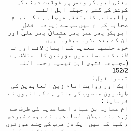
یعنی ابوبکر وعمرؓ پر فوقیت دینے کی
کوشش کی گئی ، جبکہ اہل النسہ
والجماعہ کا متفقہ فیصلہ ہے کہ تمام
صحابہ کرام میں سب سے زیادہ افضل
ابوبکرؓ پھر عمرؓ پھر عثمانؓ پھر علیؓ اور
ان کے بعد عشرہ مبشرہ ؓ ہیں ـ
خود حلمیہ سعدیہ کے ایمان لانے اور نہ
لانے کے سلسلے میں مؤرخین کا اختلاف ہے ـ
(مجموعہ فتوٰی ابن تیمیہ رحمہ اللہ
152/2
تیسرا قول :
ایک اور روایت امام زین العابدین کی
طرف یون منسوب کی جاتی ہے کہ انہوں نے
فرمایا :
ام عمارہ بن عباد الساعدیہ کی طرف سے
زہد بنت عجلان الساعدیہ نے مجھے خبردی
، کہا کہ میں ایک دن عرب کی چند عورتوں