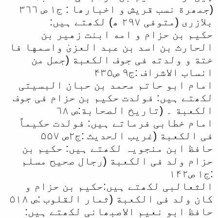
(جمھرة نسب قریش و اخبارھا : ج١ ص ۳٦٦
بلازری (متوفی ۲۹۷ ھ) لکھتے ہیں:
حکیم بن حزام و امه ابنت زهير بن
الحارث بن اسد بن عبد العزیٰ واسمها فا
ختة و ولدته فی جوف الکعبة (جمل من
انساب الاشراف :ج۹ ص۴۳۵
امام ابو حاتم محمد بن حبان البسیتی
لکھتے ہیں: فولدت حکیم بن حزام فی جوف
الکعبة ۔ (تاریخ الصحابة:ص ٦۸
امام خطابی فرماتے ہیں: فولدت حکیماً
فی الکعبة (غریب الحدیث :ج۲ص ۵۵۷
حافظ ابن منجویہ لکھتے ہیں: حکیم بن
حزام ولد فی الکعبة (رجال صحیح مسلم
:ج١ ص١۴۲
الثعالبی لکھتے ہیں:حکیم بن حزام و
کان ولد فی الکعبة (ثمار القلوب :ص ۵١۸
حافظ ابو نعیم الاصبھانی لکھتے ہیں: