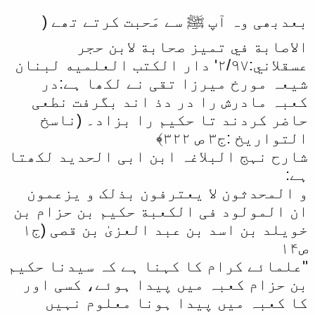
بعدبھی وہ آپ ﷺ سے مَحبت کرتے تھے (
الاصابة في تميز صحابة لابن حجر
عسقلاني:٢/٩٧' دار الكتب العلميه لبنان
شیعہ مورخ میرزا تقی نے لکھا ہے:در
کعبہ مادرش را در دذ اند بگرفت نطعی
حاضر کردند تا حکیم را بزاد۔ (ناسخ
التواریخ :ج۳ ص ۳۲۲﴾
شارح نہج البلاغہ ابن ابی الحدید لکھتا
ہے:
و المحدثون لا یعترفون بذلک و یزعمون
ان المولود فی الکعبة حکیم بن حزام بن
خویلد بن اسد بن عبد العزیٰ بن قصی (ج١
ص١۴
''علمائے کرام کا کہنا ہے کہ سیدنا حکیم
بن حزام کعبہ میں پیدا ہوئے، کسی اور
کا کعبہ میں پیدا ہونا معلوم نہیں