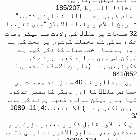
الخلفاءللسیوطی185/207
امام ذہبی رحمہ اللہ نے اپنی کتاب ''
تاریخ اسلام و وفیات الاعلان ''میں تقریبا
32 صفحات پر علیؓ کی ولادت سے لیکر وفات
تک زندگی کے مختلف گوشوں پر بحث کی ہے
اور بے شمار خصوصیات کا ذکر کیا ہے
لیکن اس میں مولود کعبہ ہونے کا
ذکرنہیں ہے ـ (تاریخ الاسلام للذھبی :
641/652
ابن عبدالبر نے 40 سے زائد صفحات پر
خصائص علیؓ کا اور دیگر کامفصل تذکرہ
کیا ہے ، لیکن مولود کعبہ ہونے کی بات
نہیں لکھی ہے ـ ) الاستيعاب :11٫4- 1089
/3
ان کے علاوہ قابل ذکر و معتبر مؤرخین و
محدثین میں سے ابن الاثیر نے اپنی کتاب