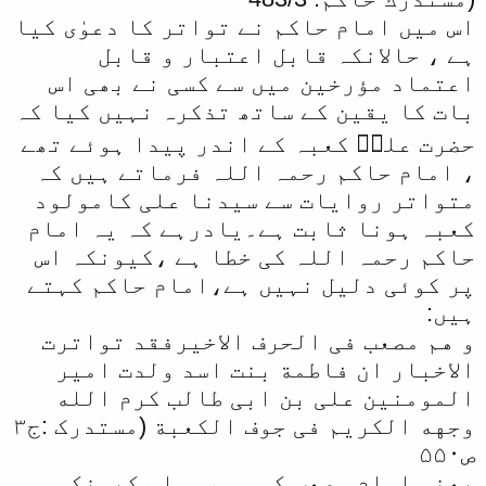
اس میں امام حاکم نے تواتر کا دعوٰی کیا
ہے ، حالانکہ قابل اعتبار و قابل
اعتماد مؤرخین میں سے کسی نے بھی اس
بات کا یقین کے ساتھ تذکرہ نہیں کیا کہ
حضرت علیؓ کعبہ کے اندر پیدا ہوئے تھے
، امام حاکم رحمہ اللہ فرماتے ہیں کہ
متواتر روایات سے سیدنا علی کامولود
کعبہ ہونا ثابت ہے۔یادرہے کہ یہ امام
حاکم رحمہ اللہ کی خطا ہے ،کیونکہ اس
پر کوئی دلیل نہیں ہے،امام حاکم کہتے
ہیں:
و هم مصعب فی الحرف الاخیرفقد تواترت
الاخبار ان فاطمة بنت اسد ولدت امیر
المومنین علی بن ابی طالب کرم الله
وجهه الکریم فی جوف الکعبة (مستدرک :ج۳
ص۵۵۰
یعنی امام مصعب کو وہم ہوا ،کیونکہ