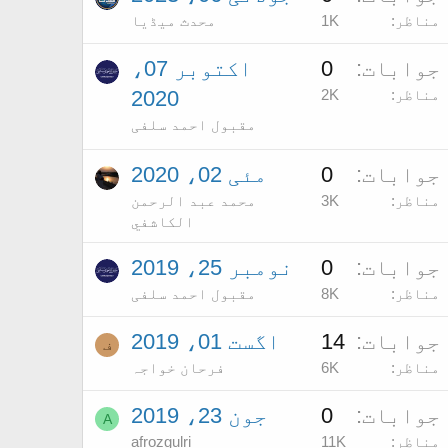
مناظر
1K
محدث میڈیا
جوابات
0
اکتوبر 07،
مناظر
2K
2020
مقبول احمد سلفی
جوابات
0
مئی 02، 2020
مناظر
3K
محمد عبد الرحمن
الكاشفي
جوابات
0
نومبر 25، 2019
مناظر
8K
مقبول احمد سلفی
جوابات
14
اگست 01، 2019
ف
مناظر
6K
فرحان خواجہ
جوابات
0
جون 23، 2019
A
مناظر
11K
afrozgulri