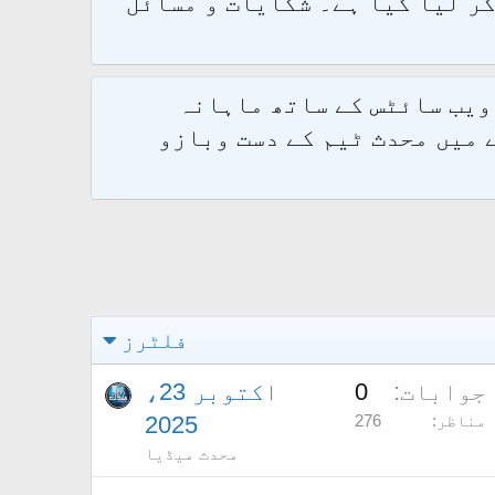
و 2.1.7 پر کامیابی سے منتقل کر لیا گیا ہے۔ شکایات و مسائل
 ویب سائٹس کے ساتھ ماہانہ
 میں محدث ٹیم کے دست وبازو
فلٹرز
جوابات
0
اکتوبر 23،
مناظر
276
2025
محدث میڈیا