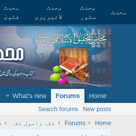
محدث
محدث
محدث
محدث
سٹور
لائبریری
فتویٰ
What's new
Forums
Home
Search forums
New posts
Home
Forums
فقہ واصول فقہ
ف