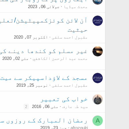
محدث میڈیا
جولائی 06، 2023
آن لائن کوئزکمپیٹیشن/تعلی
حیثیت
مقبول احمد سلفی
اکتوبر 07، 2020
غیر مسلم کو کندھا دینے کی 
محمد عبد الرحمن الكاشفي
مئی 02، 2020
مسجد کے لاؤداسپیکر سے میت 
مقبول احمد سلفی
نومبر 25، 2019
خواب کی تعبیر
سید طہ عارف
مئی 06، 2016
2
رمضان المبارک کے روزوں سے
A
afrozgulri
جون 23، 2019