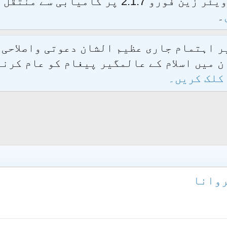
الحمدللہ محدث فورم کو نئےسافٹ ویئر زین فور
۔
یر اہتمام جاری عظیم الشان دعوتی واصلاحی
 میں اسلام کے عالمگیر پیغام کو عام کرنے
کلک کریں۔
روانا