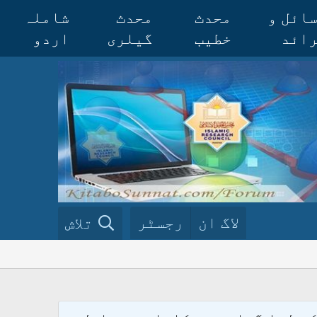
ائل و
محدث
محدث
شاملہ
ائد
خطیب
گیلری
اردو
لاگ ان
رجسٹر
تلاش