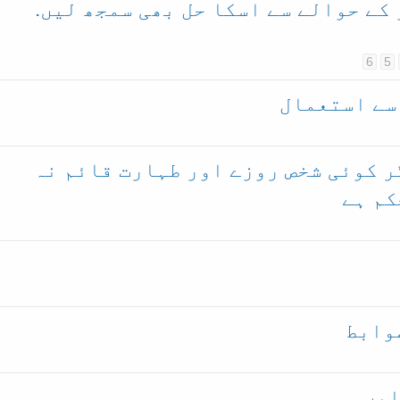
کے حوالے سے اسکا حل بھی سمجھ لیں.
6
5
 سے استعمال
ر کوئی شخص روزے اور طہارت قائم نہ
کم ہے
ضوابط
لیں