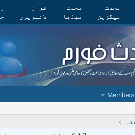
محدث
محدث
قرآن
رس
میگزین
میڈیا
لائبریری
جر
Members
قہ