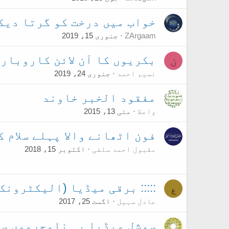
خواب میں درخت کو گرتا دیک
ZArgaam
جنوری 15، 2019
بکریوں کا آن لائن کاروبار
ن
نسیم احمد
جنوری 24، 2019
مفقود الخبر خاوند
واعظ
مئی 13، 2015
فون اٹھانے والا پہلے سلام کر
مقبول احمد سلفی
اکتوبر 15، 2018
::::: برقی میڈیا (الیکٹرونک 
ع
عادل سہیل
اگست 25، 2017
سوشل میڈیا پہ نامحرموں سے