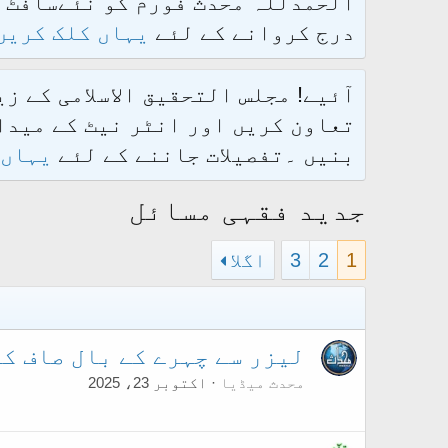
درج کروانے کے لئے
یہاں کلک کریں
آئیے! مجلس التحقیق الاسلامی کے ز
تعاون کریں اور انٹر نیٹ کے میدان
بنیں ۔تفصیلات جاننے کے لئے
یہاں 
جدید فقہی مسائل
1
2
3
اگلا
لیزر سے چہرے کے بال صاف ک
محدث میڈیا
اکتوبر 23، 2025