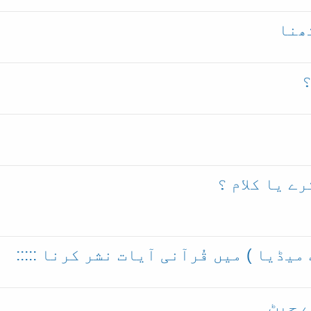
ھنا
؟
ے یا کلام ؟
میڈیا ) میں قُرآنی آیات نشر کرنا :::::
 چیٹ