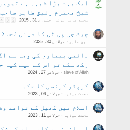
ایک بہت بڑا شبہہ ہے تصویر 
شیخ محترم رفیق طاہر صاحب
محمد عامر یونس
جنوری 31، 2015
4
3
2
چیٹ جی پی ٹی کا دینی لحاظ
ابن صابر
جولائی 30، 2025
دائمی بیماری کی وجہ سے اگ
رکھ سکے تو اس کے لیے کیا ح
slave of Allah
جولائی 27، 2024
کرپٹو کرنسی کا حکم
محدث میڈیا
جولائی 06، 2023
اسلام میں کھیل کے قواعد و
محدث میڈیا
جولائی 11، 2023
ایمازون پر کاروبار کی شک