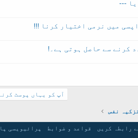
ا ---
پسی میں نرمی اختیار کرنا !!!
د کرنے سے حاصل ہوتی ہے۔!
آپ کو یہاں پوسٹ کرنے 
زکیہ نفس
ے رابطہ کریں
قواعد و ضوابط
پرائیویسی پا