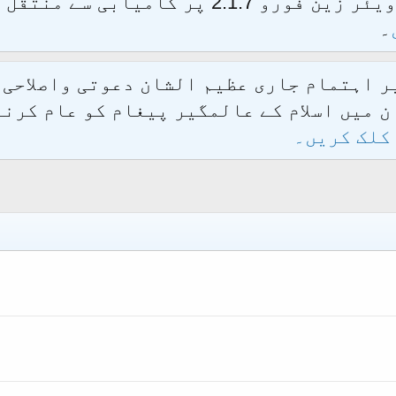
الحمدللہ محدث فورم کو نئےسافٹ ویئر زین فور
۔
یر اہتمام جاری عظیم الشان دعوتی واصلاحی
 میں اسلام کے عالمگیر پیغام کو عام کرنے
کلک کریں۔