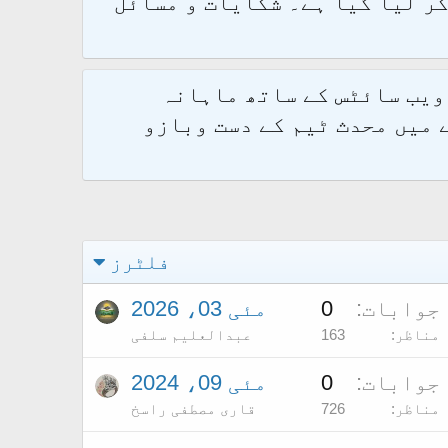
و 2.1.7 پر کامیابی سے منتقل کر لیا گیا ہے۔ شکایات و مسائل
 ویب سائٹس کے ساتھ ماہانہ
 میں محدث ٹیم کے دست وبازو
فلٹرز
جوابات
0
مئی 03، 2026
مناظر
163
عبدالعلیم سلفی
جوابات
0
مئی 09، 2024
مناظر
726
قاری مصطفی راسخ