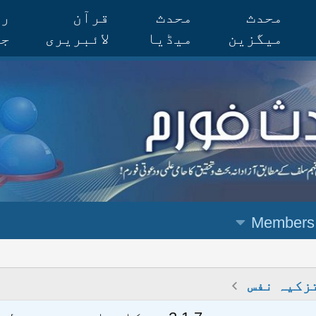
محدث
محدث
قرآن
رس
میگزین
میڈیا
لائبریری
جر
Members
زکیہ نفس