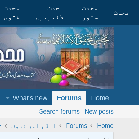
محدث
محدث
محدث
محدث
سٹور
لائبریری
فتویٰ
What's new
Forums
Home
Search forums
New posts
Home
Forums
اسلام اور تصوف
ت