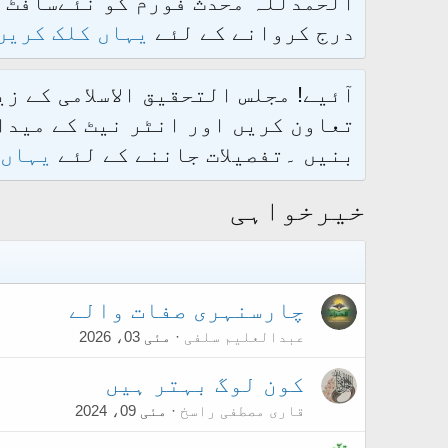
درج کروانے کے لئے
یہاں کلک کریں
آئیے! مجلس التحقیق الاسلامی کے ز
تعاون کریں اور انٹر نیٹ کے میدان
بنیں ۔تفصیلات جاننے کے لئے
یہاں 
خیرخواہی
چارسنہری صفات والے
عبدالعلیم سلفی
مئی 03، 2026
کون لوگ بہتر ہیں
قاری مصطفی راسخ
مئی 09، 2024