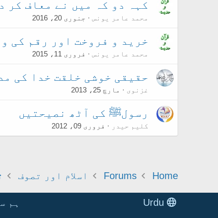
کہہ دو کہ میں نے معاف کر دی
محمد عامر یونس
جنوری 20، 2016
خرید و فروخت اور رقم کی وا
محمد عامر یونس
فروری 11، 2015
حقیقی خوشی خلقت خدا کی مد
غزنوی
مارچ 25، 2013
رسولﷺ کی آٹھ نصیحتیں
کلیم حیدر
فروری 09، 2012
Home
Forums
اسلام اور تصوف
ت
Urdu
ہم س