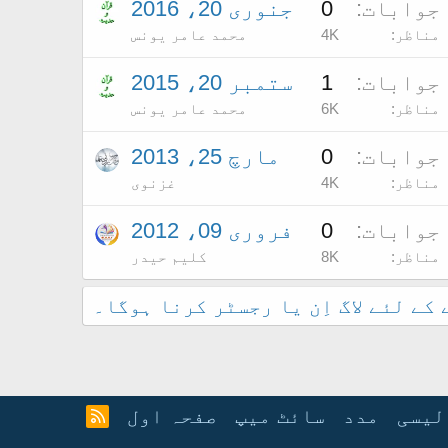
جوابات
0
جنوری 20، 2016
مناظر
4K
محمد عامر یونس
جوابات
1
ستمبر 20، 2015
مناظر
6K
محمد عامر یونس
جوابات
0
مارچ 25، 2013
مناظر
4K
غزنوی
جوابات
0
فروری 09، 2012
مناظر
8K
کلیم حیدر
کے لئے لاگ اِن یا رجسٹر کرنا ہوگا۔
لیسی
مدد
سائٹ میپ
صفحہ اول
آ
ر