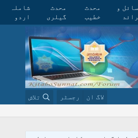
ائل و
محدث
محدث
شاملہ
ائد
خطیب
گیلری
اردو
لاگ ان
رجسٹر
تلاش