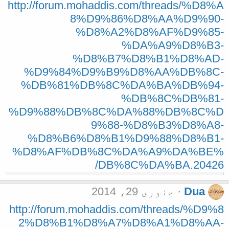
http://forum.mohaddis.com/threads/%D8%A
8%D9%86%D8%AA%D9%90-
%D8%A2%D8%AF%D9%85-
%DA%A9%D8%B3-
%D8%B7%D8%B1%D8%AD-
%D9%84%D9%B9%D8%AA%DB%8C-
%DB%81%DB%8C%DA%BA%DB%94-
%DB%8C%DB%81-
%D9%88%DB%8C%DA%88%DB%8C%D
9%88-%D8%B3%D8%A8-
%D8%B6%D8%B1%D9%88%D8%B1-
%D8%AF%DB%8C%DA%A9%DA%BE%
DB%8C%DA%BA.20426/
Dua
جنوری 29، 2014
http://forum.mohaddis.com/threads/%D9%8
2%D8%B1%D8%A7%D8%A1%D8%AA-