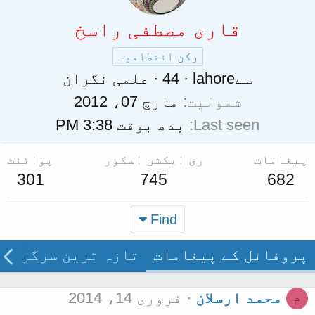
قاری مصطفی راسخ
رکن انتظامیہ
سے
lahore
·
44
·
علمی نگران
شمولیت
مارچ 07، 2012
Last seen
بدھ بوقت 3:38 PM
پیغامات
ری ایکشن اسکور
پوائنٹ
301
745
682
Find
پروفائل کے پیغامات
تازہ ترین سرگرمی
محمد ارسلان
فروری 14، 2014
م