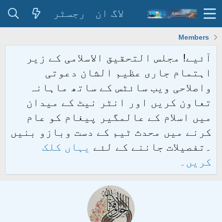
لاگ ان
رجسٹر
Members
آئیے! مجلس التحقیق الاسلامی کے زیر
اہتمام جاری عظیم الشان دعوتی
واصلاحی ویب سائٹس کے ساتھ ماہانہ
تعاون کریں اور انٹر نیٹ کے میدان
میں اسلام کے عالمگیر پیغام کو عام
کرنے میں محدث ٹیم کے دست وبازو بنیں
۔تفصیلات جاننے کے لئے
یہاں کلک
کریں۔