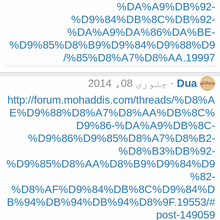
%DA%A9%DB%92-
%D9%84%DB%8C%DB%92-
%DA%A9%DA%86%DA%BE-
%D9%85%D8%B9%D9%84%D9%88%D9
%85%D8%A7%D8%AA.19997/
Dua
جنوری 08، 2014
http://forum.mohaddis.com/threads/%D8%A
E%D9%88%D8%A7%D8%AA%DB%8C%
D9%86-%DA%A9%DB%8C-
%D9%86%D9%85%D8%A7%D8%B2-
%D8%B3%DB%92-
%D9%85%D8%AA%D8%B9%D9%84%D9
%82-
%D8%AF%D9%84%DB%8C%D9%84%D
B%94%DB%94%DB%94%D8%9F.19553/#
post-149059