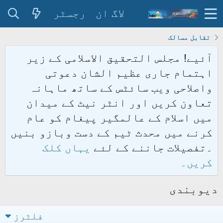
لاگ ان
رجسٹر
تقابل مسالک
آئیے! مجلس التحقیق الاسلامی کے زیر
اہتمام جاری عظیم الشان دعوتی
واصلاحی ویب سائٹس کے ساتھ ماہانہ
تعاون کریں اور انٹر نیٹ کے میدان
میں اسلام کے عالمگیر پیغام کو عام
کرنے میں محدث ٹیم کے دست وبازو بنیں
۔تفصیلات جاننے کے لئے
یہاں کلک
کریں۔
دیوبندی
فلٹرز