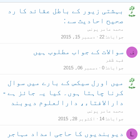
بہشتی زیور کے باطل عقائد کا رد
صحیح احادیث سے :
محمد عامر یونس
جوابات
22
دسمبر 15، 2015
سوالات کے جواب مطلوب ہیں
ف
فہد ظفر
جوابات
0
دسمبر 06، 2015
میں اورل سیکس کے بارے میں سوال
کرنا چاہتا ہوں۔ کیا یہ جائز ہے -
دارالافتاء، دارالعلوم دیوبند
محمد عامر یونس
جوابات
14
اکتوبر 28، 2015
دیوبندیوں کا حاجی امداد مہاجر
L