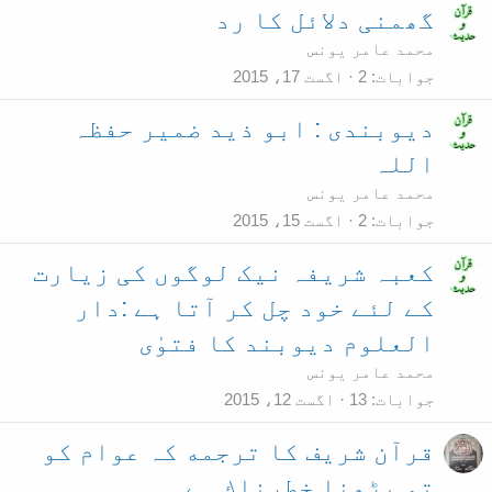
گھمنی دلائل کا رد
محمد عامر یونس
جوابات
2
اگست 17، 2015
دیوبندی : ابو ذید ضمیر حفظہ
اللہ
محمد عامر یونس
جوابات
2
اگست 15، 2015
کعبہ شریفہ نیک لوگوں کی زیارت
کے لئے خود چل کر آتا ہے :دار
العلوم دیوبند کا فتوٰی
محمد عامر یونس
جوابات
13
اگست 12، 2015
قرآن شريف كا ترجمه كہ عوام كو
تو پڑهنا خطرناك ہے