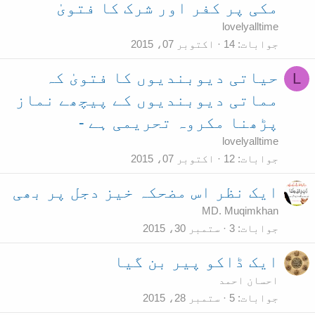
مکی پر کفر اور شرک کا فتویٰ
lovelyalltime
جوابات
14
اکتوبر 07، 2015
حیاتی دیوبندیوں کا فتویٰ کہ
L
مماتی دیوبندیوں کے پیچھے نماز
پڑھنا مکروہ تحریمی ہے -
lovelyalltime
جوابات
12
اکتوبر 07، 2015
ایک نظر اس مضحکہ خیز دجل پر بھی
MD. Muqimkhan
جوابات
3
ستمبر 30، 2015
ایک ڈاکو پیر بن گیا
احسان احمد
جوابات
5
ستمبر 28، 2015