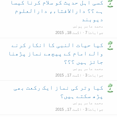
کسی اہل حدیث کو سلام کرنا کیسا
ہے ؟؟ دارالافتاء، دارالعلوم
دیوبند
محمد عامر یونس
جوابات
7
اگست 18، 2015
کیا حیات النبی کا انکار کرنے
والے امام کے پیچھے نماز پڑھنا
جائز ہیں ؟؟؟
محمد عامر یونس
جوابات
3
اگست 17، 2015
کیا وتر کی نماز ایک رکعت بھی
پڑھ سکتے ہیں؟
محمد عامر یونس
جوابات
3
اگست 17، 2015