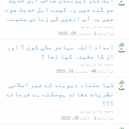
ایک کٹر دیوبندی صاحب اہل حدیث
ھو گئے ھیں وہ کیسے اہل حدیث ھوے
ھیں یہ آپ انھیں کی زبانی سنیے...
محمد عامر یونس
جوابات
1
ستمبر 09، 2015
امداد اللہ مہاجر مکی کون ؟ اور
ان کا عقیدہ کیا تھا ؟
محمد عامر یونس
جوابات
48
ستمبر 01، 2015
کیا علماء ديوبند کے غیر اسلامی
نظریات عقائد ہوسکتے ہے فرمائے
؟؟؟
محمد عامر یونس
جوابات
1
اگست 30، 2015