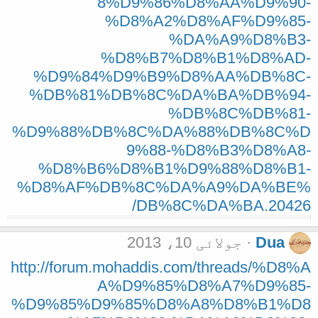
8%D9%86%D8%AA%D9%90-
%D8%A2%D8%AF%D9%85-
%DA%A9%D8%B3-
%D8%B7%D8%B1%D8%AD-
%D9%84%D9%B9%D8%AA%DB%8C-
%DB%81%DB%8C%DA%BA%DB%94-
%DB%8C%DB%81-
%D9%88%DB%8C%DA%88%DB%8C%D
9%88-%D8%B3%D8%A8-
%D8%B6%D8%B1%D9%88%D8%B1-
%D8%AF%DB%8C%DA%A9%DA%BE%
DB%8C%DA%BA.20426/
Dua
جولائی 10، 2013
http://forum.mohaddis.com/threads/%D8%A
A%D9%85%D8%A7%D9%85-
%D9%85%D9%85%D8%A8%D8%B1%D8