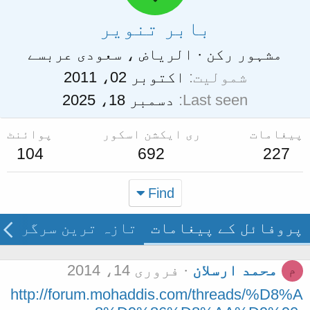
بابر تنویر
مشہور رکن
·
الریاض ، سعودی عرب
سے
شمولیت
اکتوبر 02، 2011
Last seen
دسمبر 18، 2025
پیغامات
ری ایکشن اسکور
پوائنٹ
104
692
227
Find
پروفائل کے پیغامات
تازہ ترین سرگرمی
محمد ارسلان
فروری 14، 2014
م
http://forum.mohaddis.com/threads/%D8%A