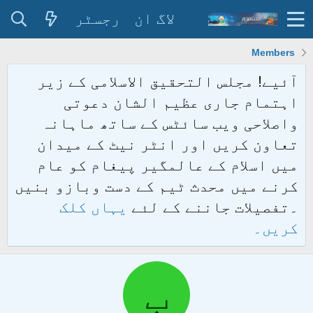
لاگ ان
رجسٹر
Members
آئیے! مجلس التحقیق الاسلامی کے زیر
اہتمام جاری عظیم الشان دعوتی
واصلاحی ویب سائٹس کے ساتھ ماہانہ
تعاون کریں اور انٹر نیٹ کے میدان
میں اسلام کے عالمگیر پیغام کو عام
کرنے میں محدث ٹیم کے دست وبازو بنیں
۔تفصیلات جاننے کے لئے
یہاں کلک
کریں۔
ب