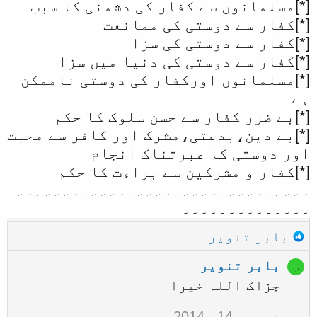
[*]مسلمانوں سے کفار کی دشمنی کا سبب
[*]کفار سے دوستی کی ممانعت
[*]کفار سے دوستی کی سزا
[*]کفار سے دوستی کی دنیا میں سزا
[*]مسلمانوں اورکفار کی دوستی ناممکن
ہے
[*]بے ضرر کفار سے حسن سلوک کا حکم
[*]بے دین،بدعتی،مشرک اور کافر سے محبت
اور دوستی کا عبرتناک انجام
[*]کفار و مشرکین سے براءت کا حکم
۔۔۔۔۔۔۔۔۔۔۔۔۔۔۔۔۔۔۔۔۔۔۔۔۔۔۔۔۔۔۔۔
۔۔۔۔۔۔۔۔۔۔۔۔۔۔
R
بابر تنویر
e
بابر تنویر
ب
a
جزاک اللہ خیرا
c
t
فروری 14، 2014