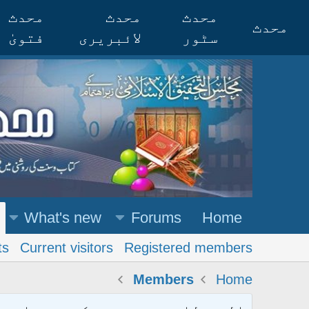
محدث
محدث
محدث
محدث
سٹور
لائبریری
فتویٰ
What's new
Forums
Home
ts
Current visitors
Registered members
Members
Home