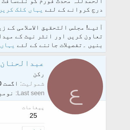
درج کروانے کے لئے
یہاں کلک کریں
آئیے! مجلس التحقیق الاسلامی کے ز
تعاون کریں اور انٹر نیٹ کے میدان
بنیں ۔تفصیلات جاننے کے لئے
یہاں 
عبدالحنان
ع
رکن
شمولیت
اگست 20، 2012
Last seen
نومبر 16، 
پیغامات
25