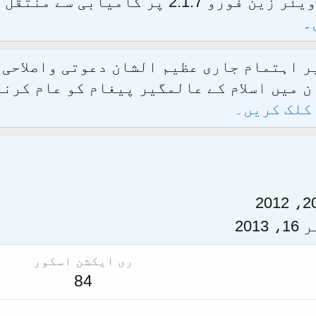
الحمدللہ محدث فورم کو نئےسافٹ ویئر زین فور
۔
یر اہتمام جاری عظیم الشان دعوتی واصلاحی
 میں اسلام کے عالمگیر پیغام کو عام کرنے
کلک کریں۔
2013
ری ایکشن اسکور
84