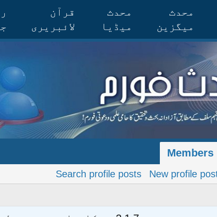
محدث
محدث
قرآن
رس
میگزین
میڈیا
لائبریری
جر
Members
Search profile posts
New profile pos