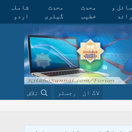
ائل و
محدث
محدث
شاملہ
ائد
خطیب
گیلری
اردو
لاگ ان
رجسٹر
تلاش