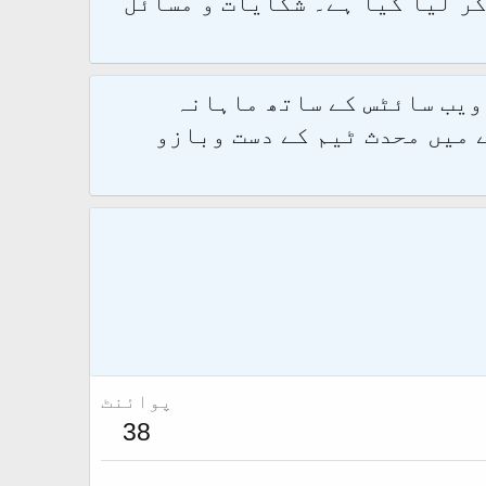
و 2.1.7 پر کامیابی سے منتقل کر لیا گیا ہے۔ شکایات و مسائل
 ویب سائٹس کے ساتھ ماہانہ
 میں محدث ٹیم کے دست وبازو
پوائنٹ
38