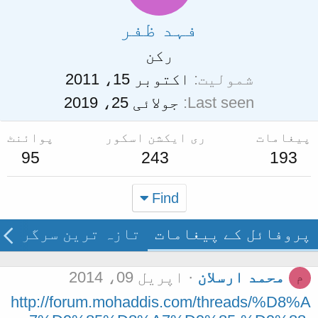
فہد ظفر
رکن
شمولیت
اکتوبر 15، 2011
Last seen
جولائی 25، 2019
پیغامات
ری ایکشن اسکور
پوائنٹ
95
243
193
Find
پروفائل کے پیغامات
تازہ ترین سرگرمی
محمد ارسلان
اپریل 09، 2014
م
http://forum.mohaddis.com/threads/%D8%A