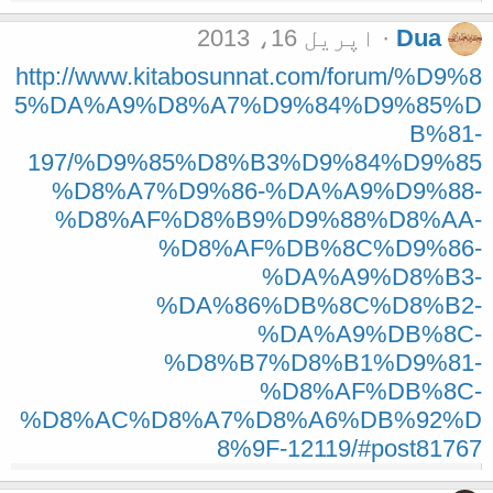
Dua
اپریل 16، 2013
http://www.kitabosunnat.com/forum/%D9%8
5%DA%A9%D8%A7%D9%84%D9%85%D
B%81-
197/%D9%85%D8%B3%D9%84%D9%85
%D8%A7%D9%86-%DA%A9%D9%88-
%D8%AF%D8%B9%D9%88%D8%AA-
%D8%AF%DB%8C%D9%86-
%DA%A9%D8%B3-
%DA%86%DB%8C%D8%B2-
%DA%A9%DB%8C-
%D8%B7%D8%B1%D9%81-
%D8%AF%DB%8C-
%D8%AC%D8%A7%D8%A6%DB%92%D
8%9F-12119/#post81767