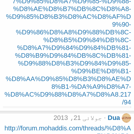
7%D9%85%D8%A7%D9%85-%D9%88-
%D8%AE%D8%B7%DB%8C%D8%A8-
%D9%85%D8%B3%D8%AC%D8%AF%D
9%90-
%D9%86%D8%A8%D9%88%DB%8C-
%D8%B5%D9%84%DB%8C-
%D8%A7%D9%84%D9%84%DB%81-
%D8%B9%D9%84%DB%8C%DB%81-
%D9%88%D8%B3%D9%84%D9%85-
%D9%BE%D8%B1-
%D8%AA%D9%85%D8%B3%D8%AE%D
8%B1-%DA%A9%D8%A7-
%D8%AC%D9%88%D8%A7%D8%A8.217
94/
Dua
جولائی 21، 2013
http://forum.mohaddis.com/threads/%D8%A