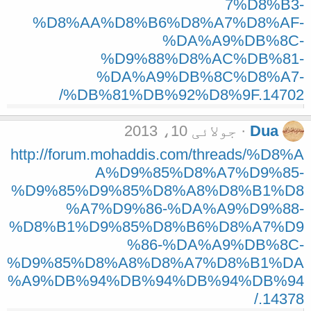
7%D8%B3-
%D8%AA%D8%B6%D8%A7%D8%AF-
%DA%A9%DB%8C-
%D9%88%D8%AC%DB%81-
%DA%A9%DB%8C%D8%A7-
%DB%81%DB%92%D8%9F.14702/
Dua
جولائی 10، 2013
http://forum.mohaddis.com/threads/%D8%A
A%D9%85%D8%A7%D9%85-
%D9%85%D9%85%D8%A8%D8%B1%D8
%A7%D9%86-%DA%A9%D9%88-
%D8%B1%D9%85%D8%B6%D8%A7%D9
%86-%DA%A9%DB%8C-
%D9%85%D8%A8%D8%A7%D8%B1%DA
%A9%DB%94%DB%94%DB%94%DB%94
.14378/