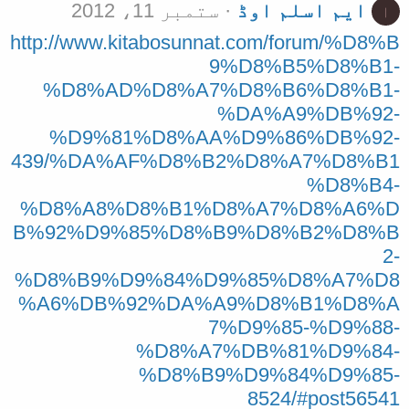
ایم اسلم اوڈ
ستمبر 11، 2012
ا
http://www.kitabosunnat.com/forum/%D8%B
9%D8%B5%D8%B1-
%D8%AD%D8%A7%D8%B6%D8%B1-
%DA%A9%DB%92-
%D9%81%D8%AA%D9%86%DB%92-
439/%DA%AF%D8%B2%D8%A7%D8%B1
%D8%B4-
%D8%A8%D8%B1%D8%A7%D8%A6%D
B%92%D9%85%D8%B9%D8%B2%D8%B
2-
%D8%B9%D9%84%D9%85%D8%A7%D8
%A6%DB%92%DA%A9%D8%B1%D8%A
7%D9%85-%D9%88-
%D8%A7%DB%81%D9%84-
%D8%B9%D9%84%D9%85-
8524/#post56541