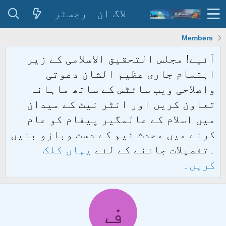
لاگ ان
رجسٹر
Members
آئیے! مجلس التحقیق الاسلامی کے زیر
اہتمام جاری عظیم الشان دعوتی
واصلاحی ویب سائٹس کے ساتھ ماہانہ
تعاون کریں اور انٹر نیٹ کے میدان
میں اسلام کے عالمگیر پیغام کو عام
کرنے میں محدث ٹیم کے دست وبازو بنیں
۔تفصیلات جاننے کے لئے
یہاں کلک
کریں۔
ف