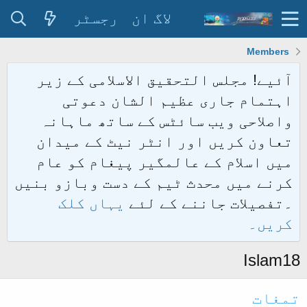
لاگ ان
رجسٹر
Members
آئیے! مجلس التحقیق الاسلامی کے زیر
اہتمام جاری عظیم الشان دعوتی
واصلاحی ویب سائٹس کے ساتھ ماہانہ
تعاون کریں اور انٹر نیٹ کے میدان
میں اسلام کے عالمگیر پیغام کو عام
کرنے میں محدث ٹیم کے دست وبازو بنیں
۔تفصیلات جاننے کے لئے
یہاں کلک
کریں۔
Islam18
تمغات