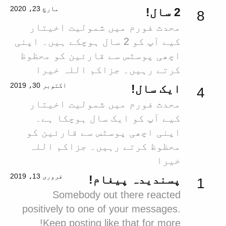
مارچ 23، 2020
2 سال!
8
محدث فورم میں شمولیت اخیتار
کیے آپ کو 2 سال ہوچکے ہیں۔ اپنی
اچھی پوسٹس سے قارئین کو محظوظ
کرتے رہیں۔ جزاکم اللہ خیرا
اکتوبر 30، 2019
ایک سال!
4
محدث فورم میں شمولیت اخیتار
کیے آپ کو ایک سال ہوچکا ہے۔
اپنی اچھی پوسٹس سے قارئین کو
محظوظ کرتے رہیں۔ جزاکم اللہ
خیرا
فروری 13، 2019
پسندیدہ پیغام!
1
Somebody out there reacted
positively to one of your messages.
Keep posting like that for more!