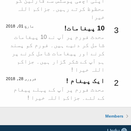
اپنی اچھی پوسٹس سے قارئین کو
محظوظ کرتے رہیں۔ جزاکم اللہ
خیرا
مارچ 01، 2018
10 پیغامات!
3
محدث فورم پر آپ نے 10 پیغامات
شامل کر دئیے ہیں۔ فورم کو پسند
کرنے اور پیغامات شامل کرنے پر
ہم آپ کے شکر گزار ہیں۔ جزاکم
اللہ خیرا !
فروری 28، 2018
ایک پیغام !
2
محدث فورم پر آپ کے پہلے پیغام
کے لئے۔ جزاکم اللہ خیرا !
Members