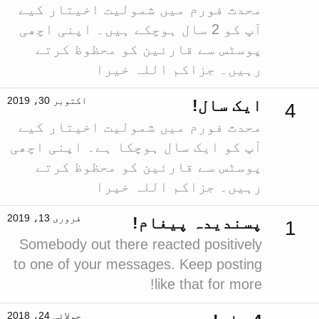
محدث فورم میں شمولیت اخیتار کیے
آپ کو 2 سال ہوچکے ہیں۔ اپنی اچھی
پوسٹس سے قارئین کو محظوظ کرتے
رہیں۔ جزاکم اللہ خیرا
اکتوبر 30، 2019
ایک سال!
4
محدث فورم میں شمولیت اخیتار کیے
آپ کو ایک سال ہوچکا ہے۔ اپنی اچھی
پوسٹس سے قارئین کو محظوظ کرتے
رہیں۔ جزاکم اللہ خیرا
فروری 13، 2019
پسندیدہ پیغام!
1
Somebody out there reacted positively
to one of your messages. Keep posting
like that for more!
جولائی 24، 2018