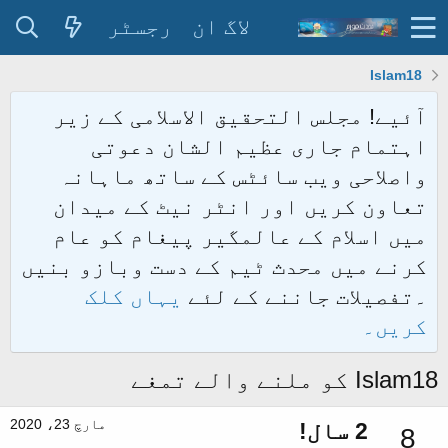
لاگ ان
رجسٹر
Islam18
آئیے! مجلس التحقیق الاسلامی کے زیر
اہتمام جاری عظیم الشان دعوتی
واصلاحی ویب سائٹس کے ساتھ ماہانہ
تعاون کریں اور انٹر نیٹ کے میدان
میں اسلام کے عالمگیر پیغام کو عام
کرنے میں محدث ٹیم کے دست وبازو بنیں
۔تفصیلات جاننے کے لئے
یہاں کلک
کریں۔
Islam18 کو ملنے والے تمغے
مارچ 23، 2020
2 سال!
8