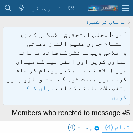
لاگ ان
رجسٹر
بے نمازی کی تکفیر؟
آئیے! مجلس التحقیق الاسلامی کے زیر
اہتمام جاری عظیم الشان دعوتی
واصلاحی ویب سائٹس کے ساتھ ماہانہ
تعاون کریں اور انٹر نیٹ کے میدان
میں اسلام کے عالمگیر پیغام کو عام
کرنے میں محدث ٹیم کے دست وبازو بنیں
۔تفصیلات جاننے کے لئے
یہاں کلک
کریں۔
Members who reacted to message #5
تمام
(4)
پسند
(4)