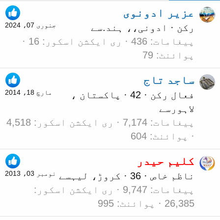
عزیر ادونوی
جنوری 07، 2024
رکن
·
ادونی،، ہند.
سے
پیغامات
436
ری ایکشن اسکور
16
پوائنٹ
79
ساجد تاج
مارچ 18، 2014
فعال رکن
·
42
·
پاکستان ،
لاہور
سے
پیغامات
7,174
ری ایکشن اسکور
4,518
پوائنٹ
604
کلیم حیدر
نومبر 03، 2013
ناظم خاص
·
36
·
کروڑ، لیہ
سے
پیغامات
9,747
ری ایکشن اسکور
26,385
پوائنٹ
995