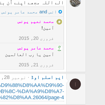
الے اللہ مجھے اپنے اُن بن
R
انس
and
محمد عامر یونس
e
محمد نعیم یونس
a
آمین!
c
t
فروری 20، 2015
i
محمد عامر یونس
o
آمین یا رب العالمین
n
s
فروری 21، 2015
:
ایم اسلم اوڈ
نومبر 28، 2014
ا
%B9%D9%88%D8%AA%D9%90-
B%8C-%DA%A9%D8%A7-
82%D8%AA.26064/page-4