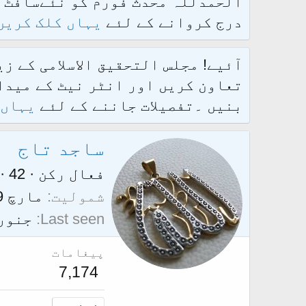
درج کروانے کے لئے
یہاں کلک کریں
آئیے! مجلس التحقیق الاسلامی کے ز
تعاون کریں اور انٹر نیٹ کے میدان
بنیں ۔تفصیلات جاننے کے لئے
یہاں 
ساجد تاج
فعال رکن
·
42
·
شمولیت
مارچ 09، 2011
Last seen
جنوری 29، 
پیغامات
7,174