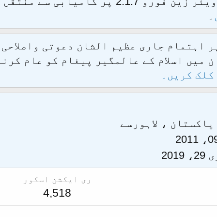
الحمدللہ محدث فورم کو نئےسافٹ ویئر زین فور
۔
یر اہتمام جاری عظیم الشان دعوتی واصلاحی
 میں اسلام کے عالمگیر پیغام کو عام کرنے
کلک کریں۔
پاکستان ، لاہور
سے
2019
ری ایکشن اسکور
4,518