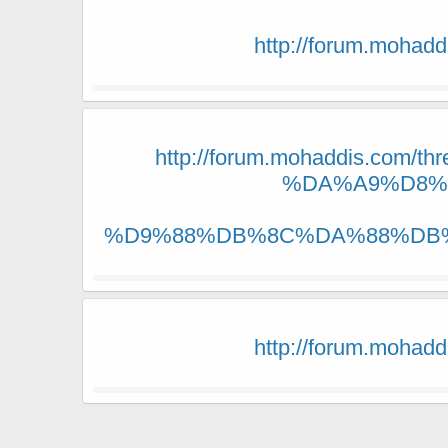
http://forum.mo
http://forum.mohaddis.
%DA%A9%D8%
%D9%88%DB%8C%DA%88%DB%
http://forum.mo