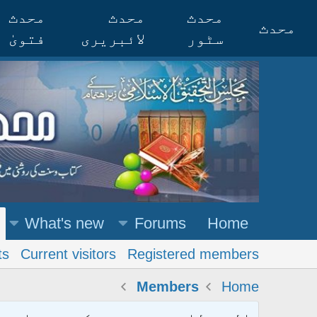
محدث
محدث
محدث
محدث
سٹور
لائبریری
فتویٰ
What's new
Forums
Home
ts
Current visitors
Registered members
Members
Home