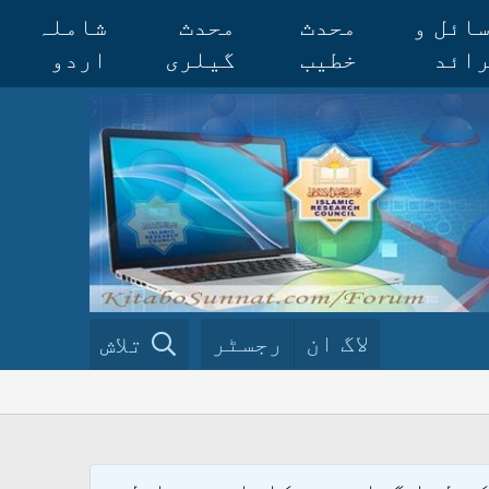
ائل و
محدث
محدث
شاملہ
ائد
خطیب
گیلری
اردو
لاگ ان
رجسٹر
تلاش