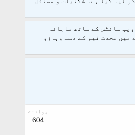
و 2.1.7 پر کامیابی سے منتقل کر لیا گیا ہے۔ شکایات و مسائل
 ویب سائٹس کے ساتھ ماہانہ
 میں محدث ٹیم کے دست وبازو
پوائنٹ
604