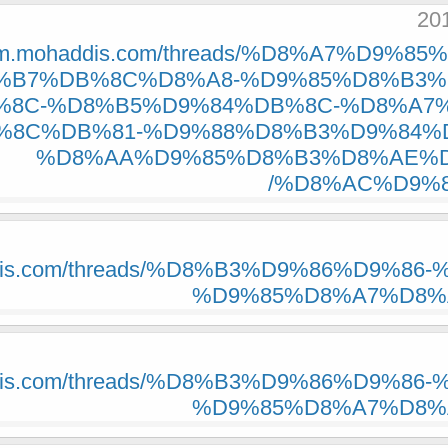
forum.mohaddis.com/threads/%D8%A7%D9%
%B7%DB%8C%D8%A8-%D9%85%D8%B3%
8C-%D8%B5%D9%84%DB%8C-%D8%A7%
%8C%DB%81-%D9%88%D8%B3%D9%84%D
%D8%AA%D9%85%D8%B3%D8%AE%D
%D8%AC%D9%88
haddis.com/threads/%D8%B3%D9%86%D9%
%D9%85%D8%A7%D8%AC
haddis.com/threads/%D8%B3%D9%86%D9%
%D9%85%D8%A7%D8%AC