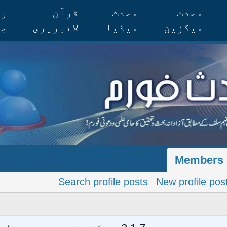
محدث
محدث
قرآن
رس
میگزین
میڈیا
لائبریری
جر
Members
Search profile posts
New profile pos