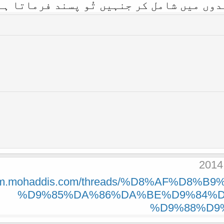
دوں میں شامل کر جنہیں تُو پسند فرماتا ہے
forum.mohaddis.com/threads/%D8%AF%D8
%D9%85%DA%86%DA%BE%D9%84%D
%D9%88%D9%