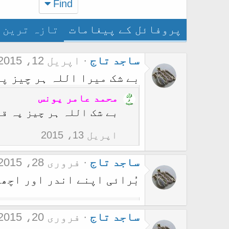
Find
پروفائل کے پیغامات
تازہ ترین 
ساجد تاج
اپریل 12، 2015
بے شک میرا اللہ ہر چیز پہ
محمد عامر یونس
بے شک اللہ ہر چیز پہ ق
اپریل 13، 2015
ساجد تاج
فروری 28، 2015
بُرائی اپنے اندر اور اچھا
ساجد تاج
فروری 20، 2015