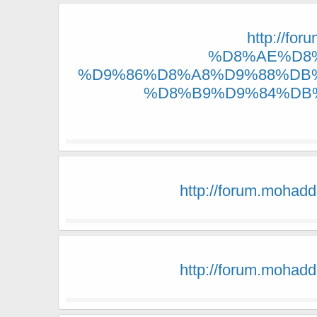
http://
%D8%AE%D8
%D9%86%D8%A8%D9%88%DB%
%D8%B9%D9%84%DB
http://forum.mo
http://forum.mo