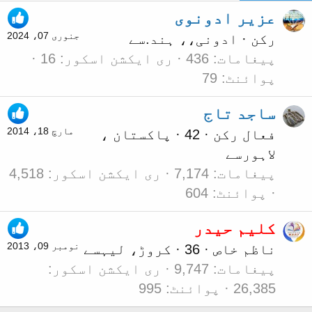
عزیر ادونوی
جنوری 07، 2024
رکن
·
ادونی،، ہند.
سے
پیغامات
436
ری ایکشن اسکور
16
پوائنٹ
79
ساجد تاج
مارچ 18، 2014
فعال رکن
·
42
·
پاکستان ،
لاہور
سے
پیغامات
7,174
ری ایکشن اسکور
4,518
پوائنٹ
604
کلیم حیدر
نومبر 09، 2013
ناظم خاص
·
36
·
کروڑ، لیہ
سے
پیغامات
9,747
ری ایکشن اسکور
26,385
پوائنٹ
995