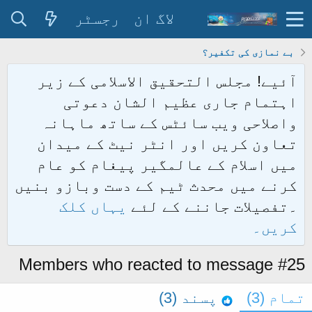
لاگ ان
رجسٹر
بے نمازی کی تکفیر؟
آئیے! مجلس التحقیق الاسلامی کے زیر
اہتمام جاری عظیم الشان دعوتی
واصلاحی ویب سائٹس کے ساتھ ماہانہ
تعاون کریں اور انٹر نیٹ کے میدان
میں اسلام کے عالمگیر پیغام کو عام
کرنے میں محدث ٹیم کے دست وبازو بنیں
۔تفصیلات جاننے کے لئے
یہاں کلک
کریں۔
Members who reacted to message #25
تمام
(3)
پسند
(3)