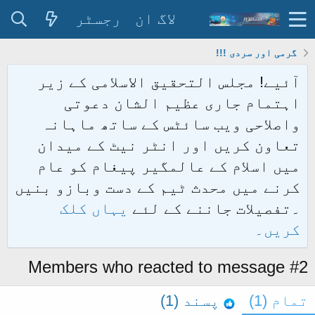
لاگ ان
رجسٹر
گرمی اور سردی !!!
آئیے! مجلس التحقیق الاسلامی کے زیر
اہتمام جاری عظیم الشان دعوتی
واصلاحی ویب سائٹس کے ساتھ ماہانہ
تعاون کریں اور انٹر نیٹ کے میدان
میں اسلام کے عالمگیر پیغام کو عام
کرنے میں محدث ٹیم کے دست وبازو بنیں
۔تفصیلات جاننے کے لئے
یہاں کلک
کریں۔
Members who reacted to message #2
تمام
(1)
پسند
(1)