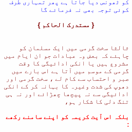
کو ٹھونس دیا جاتا ہے پھر تمہاری طرف
کوئی توجہ بھی نہ فرمائے گا
{ مستدرک الحاکم }
ثالثا سخت گرمی میں ایک مسلمان کو
چاہئے کہ بعض وہ عبادات جو ان ایام میں
مشروع ہیں یا انکی ادائیگی کا وقت
گرمی کے موسم میں آتا ہے اس بارے میں
صبر و احتساب سے کام لے ، سخت گرمی اور
دھوپ کی شدت وغیرہ کا بہانہ کر کے انکی
ادائیگی سے نہ پیچھا چھڑائے اور نہ ہی
تنگ دلی کا شکار ہو،
بلکہ اس آیت کریمہ کو اپنے سامنے رکھے
: