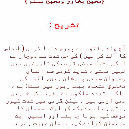
{صحیح بخاری وصحیح مسلم }
تشریح :
آج چند ہفتوں سے پوری دنیا گرمی ( اب اس
کا اُلٹ کر لیں ) کی جس شدت سے دوچار ہے
اسکی مثال ماضی قریب کی تاریخوں میں
نہیں ملتی ، شدید گرمی سے انسان
وحیوان سبھی پریشان ہیں، اللہ کی
مخلوق متعدد بیماریوں میں مبتلا ہے ،
بلکہ متعدد ملکوں سے وفیات کی خبریں
بھی آرہی ہیں ۔لیکن گرمی میں شدت کیوں
ہوتی ہے اسے دیکھ کر ایک مسلمان کا
موقف کیا ہونا چاہئے اور اسمیں ایک
مسلمان کیلئے کیا سامان عبرت ہے، یہ