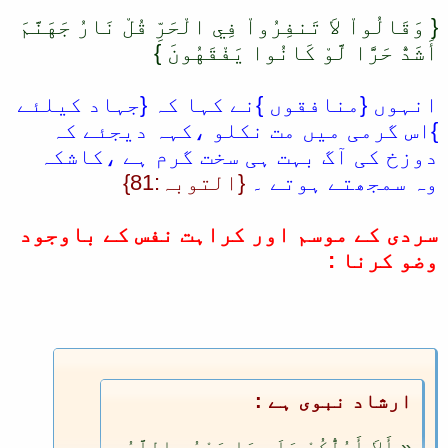
{ وَقَالُواْ لاَ تَنفِرُواْ فِي الْحَرِّ قُلْ نَارُ جَهَنَّمَ
أَشَدُّ حَرًّا لَّوْ كَانُوا يَفْقَهُونَ }
انہوں {منافقوں }نے کہا کہ {جہاد کیلئے
}اس گرمی میں مت نکلو ،کہہ دیجئے کہ
دوزخ کی آگ بہت ہی سخت گرم ہے ،کاشکہ
وہ سمجھتے ہوتے ۔
{التوبہ:81}
سردی کے موسم اور کراہت نفس کے باوجود
وضو کرنا :
ارشاد نبوی ہے :
« أَلاَ أَدُلُّكُمْ عَلَى مَا يَمْحُو اللَّهُ