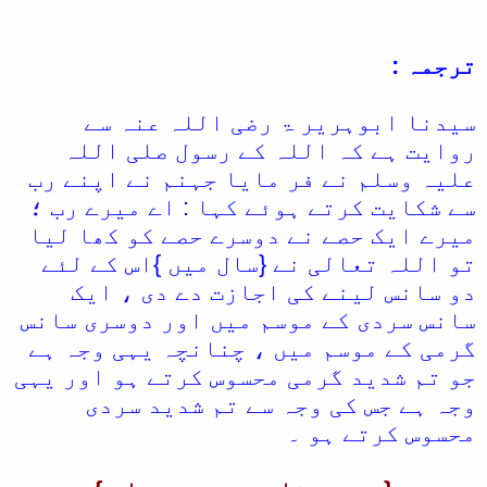
ترجمہ :
سیدنا ابوہریر ۃ رضی اللہ عنہ سے
روایت ہے کہ اللہ کے رسول صلی اللہ
علیہ وسلم نے فر مایا جہنم نے اپنے رب
سے شکایت کرتے ہوئے کہا : اے میرے رب ؛
میرے ایک حصے نے دوسرے حصے کو کھا لیا
تو اللہ تعالی نے {سال میں }اس کے لئے
دو سانس لینے کی اجازت دے دی ، ایک
سانس سردی کے موسم میں اور دوسری سانس
گرمی کے موسم میں ، چنانچہ یہی وجہ ہے
جو تم شدید گرمی محسوس کرتے ہو اور یہی
وجہ ہے جس کی وجہ سے تم شدید سردی
محسوس کرتے ہو ۔