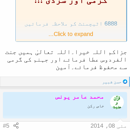
6888 اٹیچمنٹ کو ملاحظہ فرمائیں
Click to expand...
garmi o sardi :
جزاکم اللہ خیرا۔اللہ تعالیٰ ہمیں جنت
الفردوس عطا فرمائے اور جہنم کی گرمی
سے محفوظ فرمائے۔آمین
حوالہ :
R
حسن شبیر
عن أَبی هُرَيْرَةَ رَضِيَ اللَّهُ عَنْهُ يَقُولُ
e
قَالَ رَسُولُ اللَّهِ صَلَّى اللَّهُ عَلَيْهِ وَسَلَّمَ
a
محمد عامر یونس
اشْتَكَتْ النَّارُ إِلَى رَبِّهَا فَقَالَتْ رَبِّ أَكَلَ
c
t
خاص رکن
بَعْضِي بَعْضًا فَأَذِنَ لَهَا بِنَفَسَيْنِ نَفَسٍ فِي
i
الشِّتَاءِ وَنَفَسٍ فِي الصَّيْفِ فَأَشَدُّ مَا
o
تَجِدُونَ مِنْ الْحَرِّ وَأَشَدُّ مَا تَجِدُونَ مِنْ
n
مئی 08، 2014
#5
الزَّمْهَرِيرِ