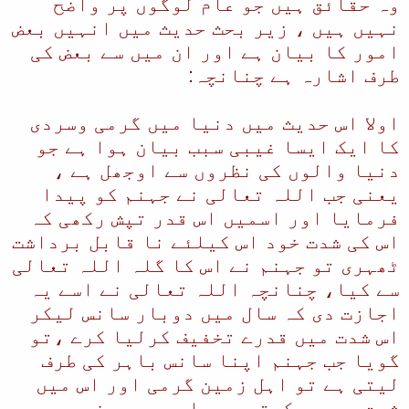
وہ حقائق ہیں جو عام لوگوں پر واضح
نہیں ہیں ، زیر بحث حدیث میں انہیں بعض
امور کا بیان ہے اور ان میں سے بعض کی
طرف اشارہ ہے چنانچہ:
اولا اس حدیث میں دنیا میں گرمی وسردی
کا ایک ایسا غیبی سبب بیان ہوا ہے جو
دنیا والوں کی نظروں سے اوجھل ہے ،
یعنی جب اللہ تعالی نے جہنم کو پیدا
فرمایا اور اسمیں اس قدر تپش رکھی کہ
اس کی شدت خود اس کیلئے نا قابل برداشت
ٹھہری تو جہنم نے اس کا گلہ اللہ تعالی
سے کیا، چنانچہ اللہ تعالی نے اسے یہ
اجازت دی کہ سال میں دوبار سانس لیکر
اس شدت میں قدرے تخفیف کرلیا کرے ،تو
گویا جب جہنم اپنا سانس باہر کی طرف
لیتی ہے تو اہل زمین گرمی اور اس میں
شدت محسوس کرتے ہیں اور جب جہنم