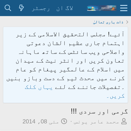
لاگ ان
رجسٹر
ذات باری تعالیٰ
آئیے! مجلس التحقیق الاسلامی کے زیر
اہتمام جاری عظیم الشان دعوتی
واصلاحی ویب سائٹس کے ساتھ ماہانہ
تعاون کریں اور انٹر نیٹ کے میدان
میں اسلام کے عالمگیر پیغام کو عام
کرنے میں محدث ٹیم کے دست وبازو بنیں
۔تفصیلات جاننے کے لئے
یہاں کلک
کریں۔
گرمی اور سردی !!!
م
ت
محمد عامر یونس
مئی 08، 2014
و
ا