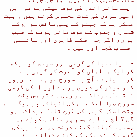
اپناسانس اندر کی طرف لیتی ہے تو اہل
زمین سردی کی شدت محسوس کرتے ہیں ، بہت
ممکن ہے کہ جہنم کے یہی سانس سورج کے
شمال و جنوب کے طرف مائل ہونے کا سبب
ہو ں، اگر چہ اسکے ظاہری اور سائنسی
اسباب کچہ اور ہیں ۔
ثانیا دنیا کی گرمی اور سردی کو دیکھ
کر ایک مسلمان کو آخرت کی گرمی یاد
کرنا چاہئے آج یہ سورج جو ہم سے اربوں
کلو میٹر کی دوری پر ہے اور اسکی گرمی
ناقابل برداشت ہو رہی ہے تو جس وقت
سورج صرف ایک میل کی انچائی پر ہوگا اس
وقت اسکی گرمی کس طرح قابل برداشت ہو
گی ؟ آج ہمارے جسم پر مناسب کپڑے ہیں
،سایہ کیلئے گھنے درخت ہیں، دھوپ کی
گرمی کی شدت کو کم کرنے کیلئے وافر