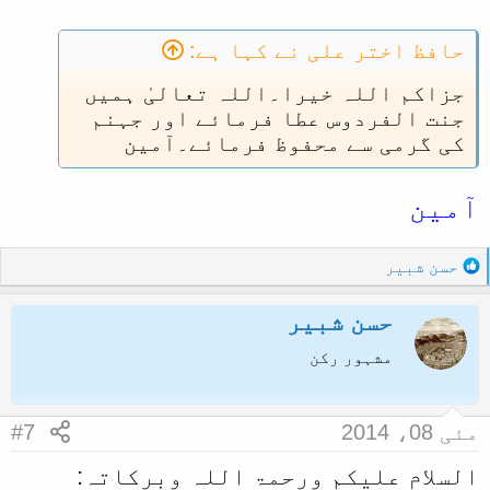
:
حافظ اختر علی نے کہا ہے:
جزاکم اللہ خیرا۔اللہ تعالیٰ ہمیں
جنت الفردوس عطا فرمائے اور جہنم
کی گرمی سے محفوظ فرمائے۔آمین
آمین
R
حسن شبیر
e
a
حسن شبیر
c
t
مشہور رکن
i
o
n
مئی 08، 2014
#7
s
:
السلام علیکم ورحمۃ اللہ وبرکاتہ: