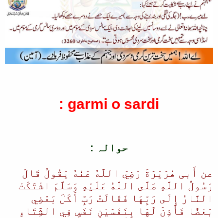
ا
garmi o sardi :
حوالہ :
عن أَبی هُرَيْرَةَ رَضِيَ اللَّهُ عَنْهُ يَقُولُ قَالَ
رَسُولُ اللَّهِ صَلَّى اللَّهُ عَلَيْهِ وَسَلَّمَ اشْتَكَتْ
النَّارُ إِلَى رَبِّهَا فَقَالَتْ رَبِّ أَكَلَ بَعْضِي
بَعْضًا فَأَذِنَ لَهَا بِنَفَسَيْنِ نَفَسٍ فِي الشِّتَاءِ