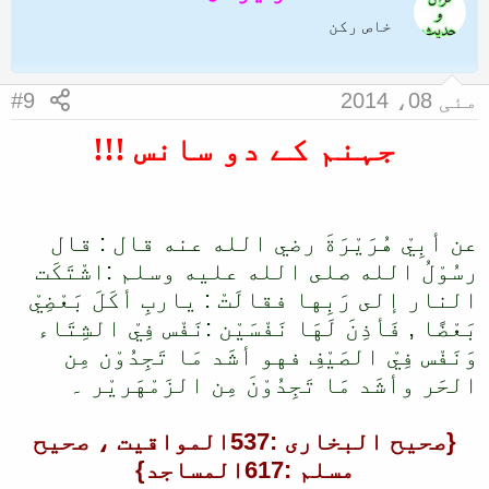
خاص رکن
مئی 08، 2014
#9
جہنم کے دو سانس !!!
عن أبِيْ هُرَيْرَةَ رضي الله عنه قال : قال
رسُوْلُ الله صلى الله عليه وسلم :اشْتَكَت
النار إلى رَبِها فقالَتْ : ياربِ أكَلَ بَعْضِيْ
بَعْضًا , فَأذِنَ لَهَا نَفْسَيْن :نَفْس فِيْ الشِتَاء
وَنَفْس فِيْ الصَيْفِ فهو أشَد مَا تَجِدُوْن مِن
الحَر وأشَد مَا تَجِدُوْنَ مِن الزَمْهَريْر ۔
{صحیح البخاری :537المواقیت ، صحیح
مسلم :617المساجد}