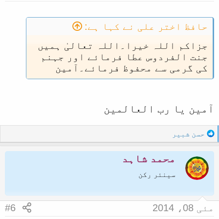
s
:
( صحيح بخاری: 3260)
حافظ اختر علی نے کہا ہے:
جزاکم اللہ خیرا۔اللہ تعالیٰ ہمیں
جنت الفردوس عطا فرمائے اور جہنم
کی گرمی سے محفوظ فرمائے۔آمین
آمین یا رب العالمین
R
حسن شبیر
e
a
محمد شاہد
c
t
سینئر رکن
i
o
n
مئی 08، 2014
#6
s