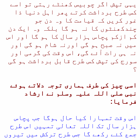
یہی تپش اگر چوبیس کھنٹے رہتی تو اسے
کس طرح برداشت کرتے پھر اہل دنیا ذا
غور کریں کہ قیامت کا وہ دن جو
چندکھنٹوں کا نہ ہو گا بلکہ وہ ایک دن
کم ازکم پچاس ہزار سال کا ہو گا اور اس
میں نہ صبح ہو گی اورنہ شام ہو گی اور
نہ ہی رات آئے گی، اس وقت کی گرمی اور
سورج کی تپش کس طرح قابل برداشت ہو گی
؟
اسی چیز کی طرف ہماری توجہ دلاتے ہوئے
نبی صلی اللہ علیہ وسلم نے ارشاد
فرمایا:
اس وقت تمہارا کیا حال ہوگا جب پچاس
ہزار سال تک اللہ تعالی تمہیں اس طرح
جمع کئے رکھے گا جس طرح ترکش میں تیروں