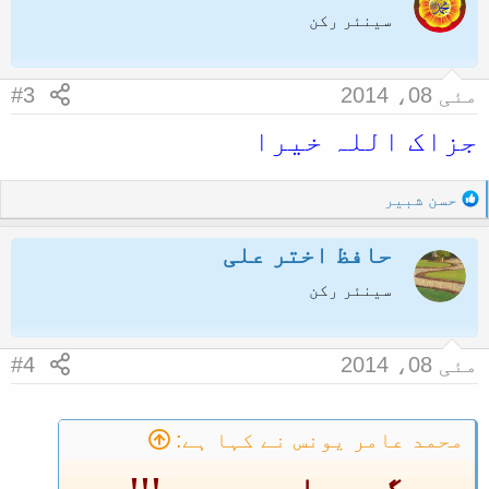
t
سینئر رکن
i
o
n
مئی 08، 2014
#3
s
:
جزاک اللہ خیرا
R
حسن شبیر
e
a
حافظ اختر علی
c
t
سینئر رکن
i
o
n
مئی 08، 2014
#4
s
:
محمد عامر یونس نے کہا ہے:
گرمی اور سردی !!!