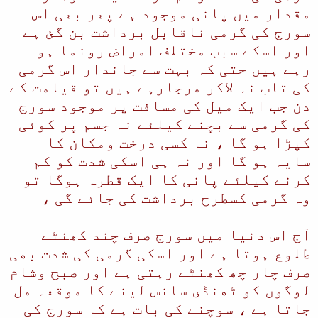
مقدار میں پانی موجود ہے پھر بھی اس
سورج کی گرمی ناقابل برداشت بن گئ ہے
اور اسکے سبب مختلف امراض رونما ہو
رہے ہیں حتی کہ بہت سے جاندار اس گرمی
کی تاب نہ لاکر مرجارہے ہیں تو قیامت کے
دن جب ایک میل کی مسافت پر موجود سورج
کی گرمی سے بچنے کیلئے نہ جسم پر کوئی
کپڑا ہو گا ، نہ کسی درخت ومکان کا
سایہ ہو گا اور نہ ہی اسکی شدت کو کم
کرنے کیلئے پانی کا ایک قطرہ ہوگا تو
وہ گرمی کسطرح برداشت کی جائے گی ،
آج اس دنیا میں سورج صرف چند کھنٹے
طلوع ہوتا ہے اور اسکی گرمی کی شدت بھی
صرف چار چھ کھنٹے رہتی ہے اور صبح وشام
لوگوں کو ٹھنڈی سانس لینے کا موقعہ مل
جاتا ہے ، سوچنے کی بات ہے کہ سورج کی