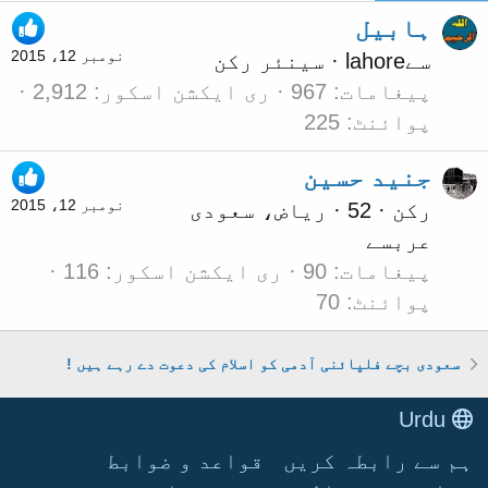
ہابیل
نومبر 12، 2015
سے
lahore
·
سینئر رکن
پیغامات
967
ری ایکشن اسکور
2,912
پوائنٹ
225
جنید حسین
نومبر 12، 2015
رکن
·
52
·
ریاض، سعودی
عرب
سے
پیغامات
90
ری ایکشن اسکور
116
پوائنٹ
70
سعودی بچے فلپائنی آدمی کو اسلام کی دعوت دے رہے ہیں !
Urdu
ہم سے رابطہ کریں
قواعد و ضوابط