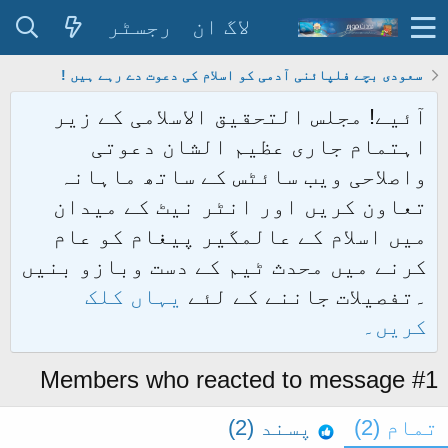
لاگ ان
رجسٹر
سعودی بچے فلپائنی آدمی کو اسلام کی دعوت دے رہے ہیں !
آئیے! مجلس التحقیق الاسلامی کے زیر
اہتمام جاری عظیم الشان دعوتی
واصلاحی ویب سائٹس کے ساتھ ماہانہ
تعاون کریں اور انٹر نیٹ کے میدان
میں اسلام کے عالمگیر پیغام کو عام
کرنے میں محدث ٹیم کے دست وبازو بنیں
۔تفصیلات جاننے کے لئے
یہاں کلک
کریں۔
Members who reacted to message #1
تمام
(2)
پسند
(2)